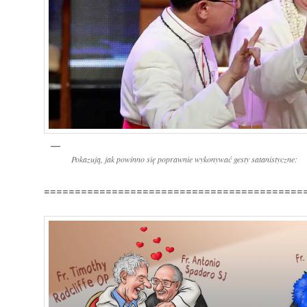
Pokazują, jak powinno się
poprawnie
wykonywać gesty satanistyczne:
==========================================