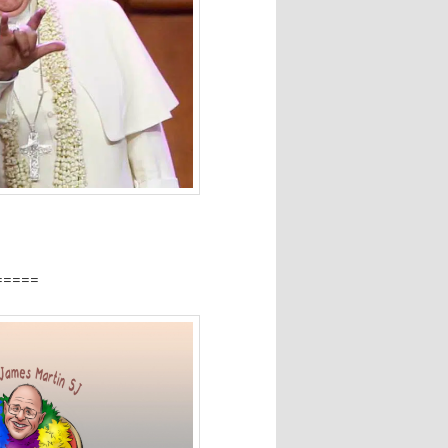
=====