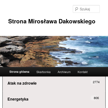
Przeskocz
do
Szuka
tekstu
Strona Mirosława Dakowskiego
Główne
Strona główna
Skarbonka
Archiwum
Kontakt
menu
2774
Atak na zdrowie
806
Energetyka