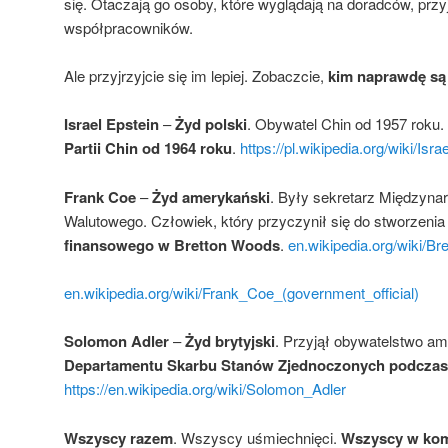
się. Otaczają go osoby, które wyglądają na doradców, przy
współpracowników.
Ale przyjrzyjcie się im lepiej. Zobaczcie,
kim naprawdę są
Israel Epstein
–
Żyd polski
. Obywatel Chin od 1957 roku.
Partii Chin od 1964 roku
.
https://pl.wikipedia.org/wiki/Isr
Frank Coe
–
Żyd amerykański
. Były sekretarz Międzyn
Walutowego. Człowiek, który przyczynił się do stworzeni
finansowego w Bretton Woods
.
en.wikipedia.org/wiki/
en.wikipedia.org/wiki/Frank_Coe_(government_official)
Solomon Adler
–
Żyd brytyjski
. Przyjął obywatelstwo a
Departamentu Skarbu Stanów Zjednoczonych podczas 
https://en.wikipedia.org/wiki/Solomon_Adler
Wszyscy razem
. Wszyscy uśmiechnięci.
Wszyscy w kom