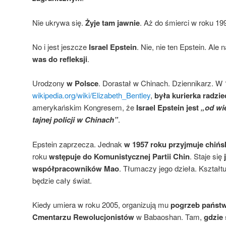
Nie ukrywa się.
Żyje tam jawnie
. Aż do śmierci w roku 19
No i jest jeszcze
Israel Epstein
. Nie, nie ten Epstein. Ale
was do refleksji
.
Urodzony
w Polsce
. Dorastał w Chinach. Dziennikarz. W 
wikipedia.org/wiki/Elizabeth_Bentley
,
była kurierka radz
amerykańskim Kongresem, że
Israel Epstein jest
„od wie
tajnej policji w Chinach”
.
Epstein zaprzecza. Jednak
w 1957 roku przyjmuje chińs
roku
wstępuje do Komunistycznej Partii Chin
. Staje się
współpracowników Mao
. Tłumaczy jego dzieła. Kształtuj
będzie cały świat.
Kiedy umiera w roku 2005, organizują mu
pogrzeb państ
Cmentarzu Rewolucjonistów
w Babaoshan. Tam,
gdzie