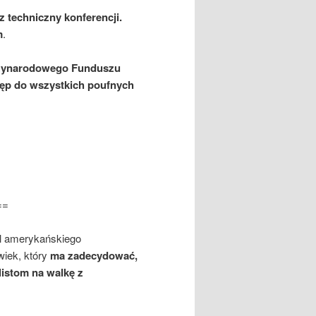
z techniczny konferencji.
m
.
ędzynarodowego Funduszu
ęp do wszystkich poufnych
==
el amerykańskiego
wiek, który
ma zadecydować,
listom na walkę z