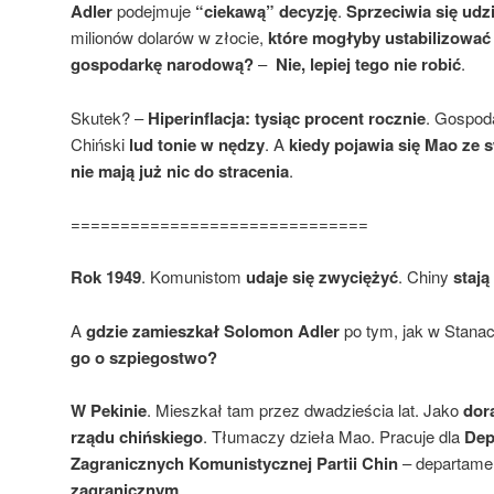
Adler
podejmuje
“ciekawą” decyzję
.
Sprzeciwia się udz
milionów dolarów w złocie,
które mogłyby ustabilizować
gospodarkę narodową?
–
Nie, lepiej tego nie robić
.
Skutek? –
Hiperinflacja: tysiąc procent rocznie
. Gospod
Chiński
lud tonie w nędzy
. A
kiedy pojawia się Mao ze s
nie mają już nic do stracenia
.
==============================
Rok 1949
. Komunistom
udaje się zwyciężyć
. Chiny
stają
A
gdzie zamieszkał Solomon Adler
po tym, jak w Stana
go o szpiegostwo?
W Pekinie
. Mieszkał tam przez dwadzieścia lat. Jako
dor
rządu chińskiego
. Tłumaczy dzieła Mao. Pracuje dla
Dep
Zagranicznych Komunistycznej Partii Chin
– departamen
zagranicznym
.