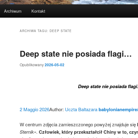
Archiwum
Kontakt
ARCHIWA TAGU:
DEEP STATE
Deep state nie posiada flagi…
Opublikowany
2026-05-02
Deep state nie posiada flag
2 Maggio 2026
Author:
Uczta Baltazara
babylonianempire/
W centrum zdjęcia zamieszczonego powyżej znajduje się
Sternik».
Człowiek, który przekształcił Chiny w to, czy