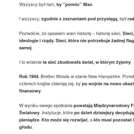
Wszyscy byli tam,
by “pomóc” Mao
.
I wszyscy,
zgodnie z zeznaniami pod przysięgą
, byli
rad
Pozwólcie, że opowiem wam historię – historię sieci.
Sieci
ideologie i rządy. Sieci, która nie potrzebuje żadnej flag
samej
.
I to właśnie
ta sieć zbudowała świat, w którym żyjemy
.
Rok 1944
. Bretton Woods w stanie New Hampshire. Przeds
czterech krajów zbierają się, by
po wojnie na nowo uksz
finansowy
.
W wyniku owego spotkania
powstają Międzynarodowy F
Światowy
. Instytucje, które
po dzień dzisiejszy decyduj
pieniądze
.
Kto
może się rozwijać
, a
kto
musi pozostać 
głodu
.