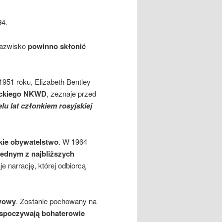
94.
 nazwisko
powinno skłonić
1951 roku, Elizabeth Bentley
ieckiego NKWD
, zeznaje przed
lu lat członkiem rosyjskiej
kie obywatelstwo
. W 1964
jednym z najbliższych
e narrację, której odbiorcą
wowy
. Zostanie pochowany na
 spoczywają bohaterowie