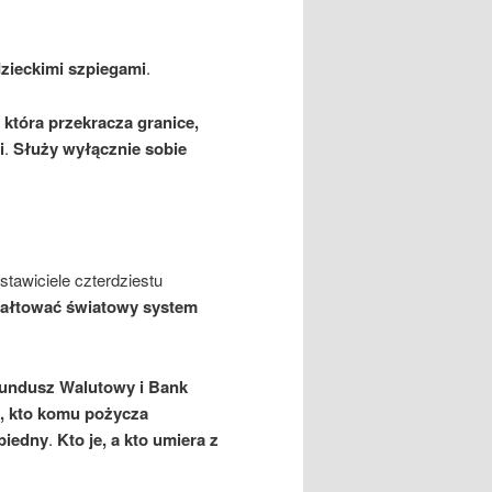
zieckimi szpiegami
.
, która przekracza granice,
i
.
Służy wyłącznie sobie
tawiciele czterdziestu
tałtować światowy system
undusz Walutowy i Bank
ą, kto komu pożycza
biedny
.
Kto je, a kto umiera z