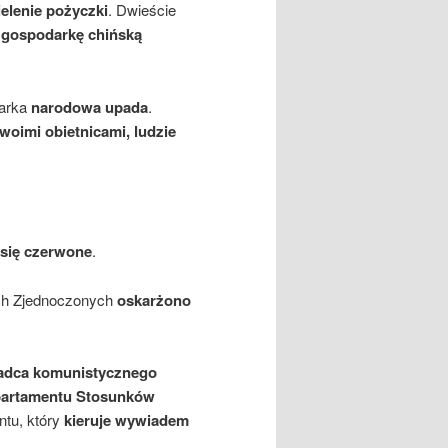
ielenie pożyczki
. Dwieście
 gospodarkę chińską
arka
narodowa upada
.
woimi obietnicami, ludzie
 się czerwone
.
ch Zjednoczonych
oskarżono
adca komunistycznego
artamentu Stosunków
tu, który
kieruje wywiadem