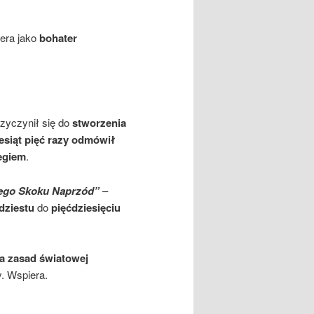
era jako
bohater
rzyczynił się do
stworzenia
esiąt pięć razy odmówił
iegiem
.
iego Skoku Naprzód”
–
dziestu
do
pięćdziesięciu
a zasad światowej
. Wspiera.