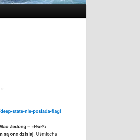
i…
deep-state-nie-posiada-flagi
Mao Zedong
–
«Wielki
m są one dzisiaj
. Uśmiecha