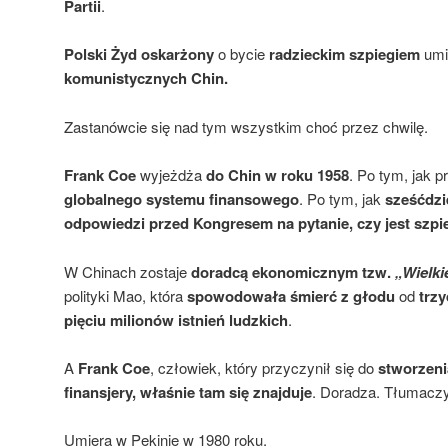
Partii
.
Polski Żyd oskarżony
o bycie
radzieckim szpiegiem
umi
komunistycznych Chin.
Zastanówcie się nad tym wszystkim choć przez chwilę.
Frank Coe
wyjeżdża
do Chin w roku 1958
. Po tym, jak p
globalnego systemu finansowego
. Po tym, jak
sześćdzi
odpowiedzi przed Kongresem na pytanie, czy jest szp
W Chinach zostaje
doradcą ekonomicznym tzw.
„Wielk
polityki Mao, która
spowodowała śmierć z głodu
od
trzy
pięciu milionów istnień ludzkich
.
A
Frank Coe
, człowiek, który przyczynił się do
stworzeni
finansjery, właśnie tam się znajduje
. Doradza. Tłumaczy
Umiera w Pekinie w 1980 roku.