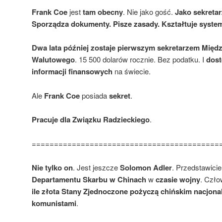
Frank Coe
jest
tam
obecny
. Nie jako gość.
Jako sekretar
Sporządza dokumenty. Pisze zasady. Kształtuje syste
Dwa lata później zostaje pierwszym sekretarzem Mi
Walutowego
. 15 500 dolarów rocznie. Bez podatku. I
dost
informacji finansowych
na świecie.
Ale
Frank Coe
posiada
sekret
.
Pracuje dla Związku Radzieckiego
.
==========================================
Nie tylko on
. Jest jeszcze
Solomon Adler
. Przedstawici
Departamentu Skarbu w Chinach
w
czasie wojny
. Czło
ile złota Stany Zjednoczone pożyczą chińskim nacjona
komunistami
.