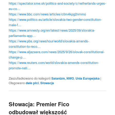
https://spectator.sme.sk/politics-and-society/c/netherlands-urges-
eu-co…
https://www.bbc.com/news/articles/c0m4kpg2nmmo
https://www.politico.eu/article/slovakia-two-gender-constitution-
male-f…
https://www.amnesty.org/en/latest/news/2025/09/slovakia-
parliaments-app…
https://www.pbs.org/newshour/world/slovakia-amends-
constitution-to-reco…
https://www.aljazeera.com/news/2025/9/26/slovak-constitutional-
change-p…
https://www.reuters.com/world/slovakia-amends-constitution-
promote-nati…
Zaszufladkowano do kategorii
Satanizm, NWO
,
Unia Europejska
|
Otagowano
dwie płci
,
Słowacja
Słowacja: Premier Fico
odbudował większość