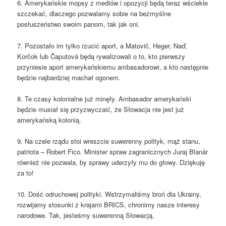
6. Amerykańskie mopsy z mediów i opozycji będą teraz wściekle
szczekać, dlaczego pozwalamy sobie na bezmyślne
posłuszeństwo swoim panom, tak jak oni.
7. Pozostało im tylko rzucić aport, a Matovič, Heger, Naď,
Korčok lub Čaputová będą rywalizowali o to, kto pierwszy
przyniesie aport amerykańskiemu ambasadorowi, a kto następnie
będzie najbardziej machał ogonem.
8. Te czasy kolonialne już minęły. Ambasador amerykański
będzie musiał się przyzwyczaić, że Słowacja nie jest już
amerykańską kolonią.
9. Na czele rządu stoi wreszcie suwerenny polityk, mąż stanu,
patriota – Robert Fico. Minister spraw zagranicznych Juraj Blanár
również nie pozwala, by sprawy uderzyły mu do głowy. Dziękuję
za to!
10. Dość odruchowej polityki. Wstrzymaliśmy broń dla Ukrainy,
rozwijamy stosunki z krajami BRICS, chronimy nasze interesy
narodowe. Tak, jesteśmy suwerenną Słowacją.