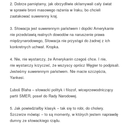
2. Dobrze pamiętamy, jak obrzydliwie okłamywali cały świat
w sprawie broni masowego rażenia w Iraku, bo chcieli
zaatakować suwerenny kraj.
3. Słowacja jest suwerennym państwem i dopóki Amerykanie
nie przedstawią realnych dowodów na naruszenie prawa
międzynarodowego, Słowacja nie przystąpi do żadnej z ich
konkretnych uchwał. Kropka.
4. Nie, nie wystarczy, że Amerykanin czegoś chce. I nie,
nie wystarczy krzyczeć, że wszyscy oprócz Węgier to podpisali.
Jesteśmy suwerennym państwem. Nie macie szczęścia,
Yankesi.
Ľuboš Blaha – słowacki polityk i filozof, wiceprzewodniczący
partii SMER, poseł do Rady Narodowej.
5. Jak powiedziałby klasyk – tak się to robi, do cholery.
Szczerze mówiąc – to są momenty, w których jestem naprawdę
dumny ze słowackiego rządu.