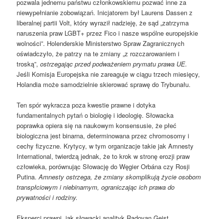
pozwala jednemu państwu członkowskiemu pozwać inne za
niewypełnianie zobowiązań. Inicjatorem był Laurens Dassen z
liberalnej partii Volt, który wyraził nadzieję, że sąd „zatrzyma
naruszenia praw LGBT+ przez Fico i nasze wspólne europejskie
wolności”. Holenderskie Ministerstwo Spraw Zagranicznych
oświadczyło, że patrzy na te zmiany „z rozczarowaniem i
troską”,
ostrzegając przed podważeniem prymatu prawa UE.
Jeśli Komisja Europejska nie zareaguje w ciągu trzech miesięcy,
Holandia może samodzielnie skierować sprawę do Trybunału.
Ten spór wykracza poza kwestie prawne i dotyka
fundamentalnych pytań o biologię i ideologię. Słowacka
poprawka opiera się na naukowym konsensusie, że płeć
biologiczna jest binarna, determinowana przez chromosomy i
cechy fizyczne. Krytycy, w tym organizacje takie jak Amnesty
International, twierdzą jednak, że to krok w stronę erozji praw
człowieka, porównując Słowację do Węgier Orbána czy Rosji
Putina.
Amnesty ostrzega, że zmiany skomplikują życie osobom
transpłciowym i niebinarnym, ograniczając ich prawa do
prywatności i rodziny.
Eksperci prawni, jak słowacki analityk Radovan Geist,