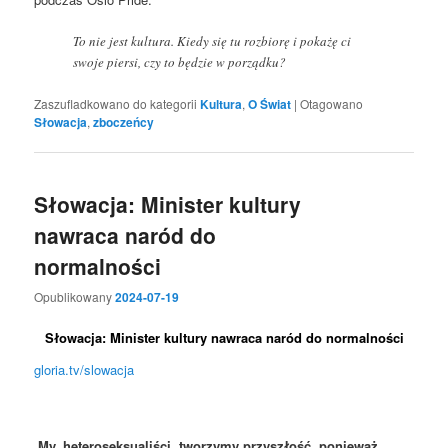
To nie jest kultura. Kiedy się tu rozbiorę i pokażę ci
swoje piersi, czy to będzie w porządku?
Zaszufladkowano do kategorii
Kultura
,
O Świat
|
Otagowano
Słowacja
,
zboczeńcy
Słowacja: Minister kultury
nawraca naród do
normalności
Opublikowany
2024-07-19
Słowacja: Minister kultury nawraca naród do normalności
gloria.tv/slowacja
„
My, heteroseksualiści, tworzymy przyszłość, ponieważ