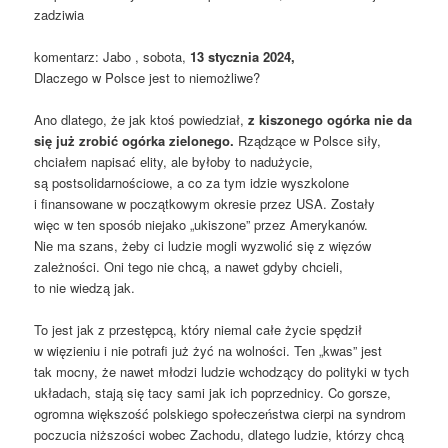
zadziwia
komentarz: Jabo , sobota,
13 stycznia 2024,
Dlaczego w Polsce jest to niemożliwe?
Ano dlatego, że jak ktoś powiedział,
z kiszonego ogórka nie da
się już zrobić ogórka zielonego.
Rządzące w Polsce siły,
chciałem napisać elity, ale byłoby to nadużycie,
są postsolidarnościowe, a co za tym idzie wyszkolone
i finansowane w początkowym okresie przez USA. Zostały
więc w ten sposób niejako „ukiszone” przez Amerykanów.
Nie ma szans, żeby ci ludzie mogli wyzwolić się z więzów
zależności. Oni tego nie chcą, a nawet gdyby chcieli,
to nie wiedzą jak.
To jest jak z przestępcą, który niemal całe życie spędził
w więzieniu i nie potrafi już żyć na wolności. Ten „kwas” jest
tak mocny, że nawet młodzi ludzie wchodzący do polityki w tych
układach, stają się tacy sami jak ich poprzednicy. Co gorsze,
ogromna większość polskiego społeczeństwa cierpi na syndrom
poczucia niższości wobec Zachodu, dlatego ludzie, którzy chcą