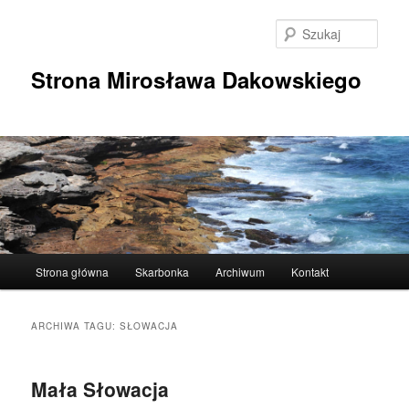
Przeskocz
Przeskocz
do
do
Szuka
tekstu
widgetów
Strona Mirosława Dakowskiego
Główne
Strona główna
Skarbonka
Archiwum
Kontakt
menu
ARCHIWA TAGU:
SŁOWACJA
Mała Słowacja