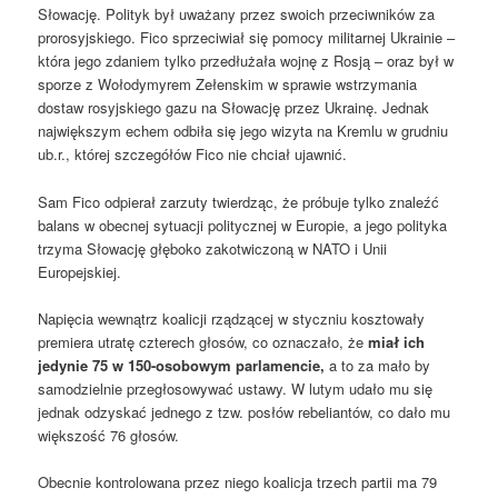
Słowację. Polityk był uważany przez swoich przeciwników za
prorosyjskiego. Fico sprzeciwiał się pomocy militarnej Ukrainie –
która jego zdaniem tylko przedłużała wojnę z Rosją – oraz był w
sporze z Wołodymyrem Zełenskim w sprawie wstrzymania
dostaw rosyjskiego gazu na Słowację przez Ukrainę. Jednak
największym echem odbiła się jego wizyta na Kremlu w grudniu
ub.r., której szczegółów Fico nie chciał ujawnić.
Sam Fico odpierał zarzuty twierdząc, że próbuje tylko znaleźć
balans w obecnej sytuacji politycznej w Europie, a jego polityka
trzyma Słowację głęboko zakotwiczoną w NATO i Unii
Europejskiej.
Napięcia wewnątrz koalicji rządzącej w styczniu kosztowały
premiera utratę czterech głosów, co oznaczało, że
miał ich
jedynie 75 w 150-osobowym parlamencie,
a to za mało by
samodzielnie przegłosowywać ustawy. W lutym udało mu się
jednak odzyskać jednego z tzw. posłów rebeliantów, co dało mu
większość 76 głosów.
Obecnie kontrolowana przez niego koalicja trzech partii ma 79