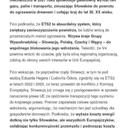
gazu, paliw i transportu, zmuszając Słowaków do powrotu
do ogrzewania drewnem i cofając kraj do lat 30. XX wieku.
Fico podkreśla, że
ETS2 to absurdalny system, który
zwiększy zanieczyszczenie powietrza,
bo ludzie wrócą do
przestarzałych metod ogrzewania.
Wzywa kraje Grupy
Wyszehradzkiej – Słowację, Polskę, Czechy i Węgry – do
wspólnego blokowania jego wdrożenia.
Twierdzi, że V4
powinna wrócić do czasów, gdy była silną regionalną organizacją,
zdolną do obrony swoich interesów w Unii Europejskiej.
Fico wskazuje, że poprzednie rządy Słowacji, w tym te pod
wodzą Eduarda Hegera i Ľudovíta Ódora, zgodziły się na ETS2
w latach 2022 i 2023, co teraz prowadzi do konfliktu z Komisją
Europejską. Słowacja już zmaga się z postępowaniem w sprawie
naruszenia prawa UE za opóźnianie transpozycji tego systemu
do krajowego prawa. Premier zapowiada celowe opóźnienia
wdrożenia, argumentując, że mechanizm ten jest szkodliwy dla
gospodarstw domowych. Podkreśla, że
wyższe koszty energii
dotkną nie tylko Słowaków, ale wszystkich Europejczyków,
osłabiając konkurencyjność przemysłu i podnosząc koszty