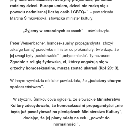
rodzimy dzieci. Europa umiera, dzieci nie rodzą się z
powodu nadmiernej liczby osób LGBTQ+”
– powiedziała
Martina Šimkovičová, słowacka minister kultury.
„Żyjemy w amoralnych czasach”
– oświadczyła.
Peter Weisenbacher, homoseksualny propagandysta, złożył
„skargę karną” przeciwko minister do prokuratury, twierdząc, że
jej uwagi były „rasistowskie” i „antysemickie”. Tymczasem:
Zgodnie z religią żydowską, ci, którzy angażują się w
grzechy homoseksualne, muszą zostać ukarani (Kpł 20:13).
W innym wywiadzie minister powiedziała, że
„jesteśmy chorym
społeczeństwem”.
W styczniu Šimkovičová ogłosiła, że słowackie
Ministerstwo
Kultury zdecydowało, że homoseksualni propagandyści „nie
będą już pasożytować na pieniądzach Ministerstwa Kultury”,
dodając, że jej plany miały na celu „powrót do
normalności”.