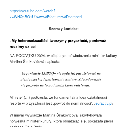
https://youtube.com/watch?
v=WHQsBO1U9ww%3Ffeature%3Doembed
Szerszy kontekst
„My heteroseksualiści tworzymy przyszłość, ponieważ
rodzimy dzieci
“
NA POCZĄTKU 2024. w oficjalnym oświadczeniu minister kultury
Martina Šimkovičová napisała:
Organizacje LGBTQ+ nie będą już pasożytować na
pieniądzach z departamentu kultury. Zdecydowanie
nie pozwolę na to pod moim kierownictwem.
Minister (…) podkreśla, że fundamentalną ideą działalności
resortu w przyszłości jest „powrót do normalności”. /
euractiv.pl
/
W innym wywiadzie Martina Šimkovičová skrytykowała
norweską minister kultury, która obnażając się, pokazała piersi
podczas Oslo Pride.