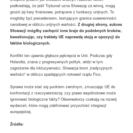
podkreślają, że jeśli Trybunał uzna Słowację za winną, mogą
grozić jej kary finansowe, potrącane z funduszy unijnych. To
mogłoby być precedensem, testującym granice suwerenności
narodowej w obliczu unijnych wartości.
Z drugiej strony, sukces
Słowacji mógłby zachęcić inne kraje do podobnych kroków,
kwestionując, czy traktaty UE naprawdę stoją w opozycji do
faktów biologicznych.
Konflikt ten ujawnia głębsze pęknięcia w Unii. Podczas gdy
Holandia, znana z progresywnych polityk, widzi w tym
zagrożenie dla inkluzywności, Słowacja broni „tradycyjnych
wartości” w obliczu spadających notowań rządu Fico.
Sprawa może stać się punktem zwrotnym, zmuszając UE do
konfrontacji z rzeczywistością: czy prawo wspólnotowe może
ignorować biologiczne fakty? Obserwatorzy czekają na rozwój
wydarzeń, które mogą zdefiniować przyszłość integracji
europejskiej.
Źródła: