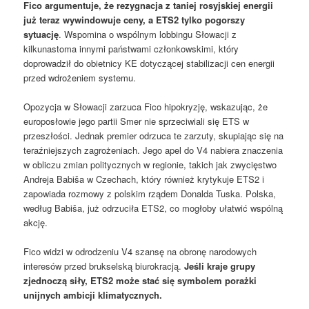
Fico argumentuje, że rezygnacja z taniej rosyjskiej energii
już teraz wywindowuje ceny, a ETS2 tylko pogorszy
sytuację
. Wspomina o wspólnym lobbingu Słowacji z
kilkunastoma innymi państwami członkowskimi, który
doprowadził do obietnicy KE dotyczącej stabilizacji cen energii
przed wdrożeniem systemu.
Opozycja w Słowacji zarzuca Fico hipokryzję, wskazując, że
europosłowie jego partii Smer nie sprzeciwiali się ETS w
przeszłości. Jednak premier odrzuca te zarzuty, skupiając się na
teraźniejszych zagrożeniach. Jego apel do V4 nabiera znaczenia
w obliczu zmian politycznych w regionie, takich jak zwycięstwo
Andreja Babiša w Czechach, który również krytykuje ETS2 i
zapowiada rozmowy z polskim rządem Donalda Tuska. Polska,
według Babiša, już odrzuciła ETS2, co mogłoby ułatwić wspólną
akcję.
Fico widzi w odrodzeniu V4 szansę na obronę narodowych
interesów przed brukselską biurokracją.
Jeśli kraje grupy
zjednoczą siły, ETS2 może stać się symbolem porażki
unijnych ambicji klimatycznych.