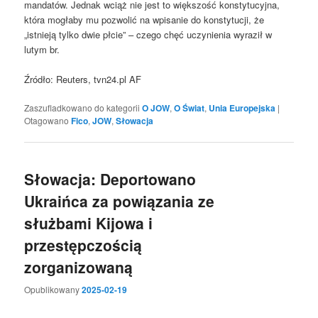
mandatów. Jednak wciąż nie jest to większość konstytucyjna,
która mogłaby mu pozwolić na wpisanie do konstytucji, że
„istnieją tylko dwie płcie” – czego chęć uczynienia wyraził w
lutym br.
Źródło: Reuters, tvn24.pl AF
Zaszufladkowano do kategorii
O JOW
,
O Świat
,
Unia Europejska
|
Otagowano
Fico
,
JOW
,
Słowacja
Słowacja: Deportowano
Ukraińca za powiązania ze
służbami Kijowa i
przestępczością
zorganizowaną
Opublikowany
2025-02-19