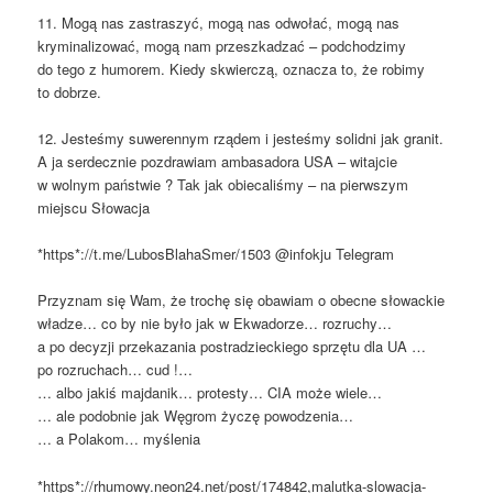
11. Mogą nas zastraszyć, mogą nas odwołać, mogą nas
kryminalizować, mogą nam przeszkadzać – podchodzimy
do tego z humorem. Kiedy skwierczą, oznacza to, że robimy
to dobrze.
12. Jesteśmy suwerennym rządem i jesteśmy solidni jak granit.
A ja serdecznie pozdrawiam ambasadora USA – witajcie
w wolnym państwie ? Tak jak obiecaliśmy – na pierwszym
miejscu Słowacja
*https*://t.me/LubosBlahaSmer/1503 @infokju Telegram
Przyznam się Wam, że trochę się obawiam o obecne słowackie
władze… co by nie było jak w Ekwadorze… rozruchy…
a po decyzji przekazania postradzieckiego sprzętu dla UA …
po rozruchach… cud !…
… albo jakiś majdanik… protesty… CIA może wiele…
… ale podobnie jak Węgrom życzę powodzenia…
… a Polakom… myślenia
*https*://rhumowy.neon24.net/post/174842,malutka-slowacja-