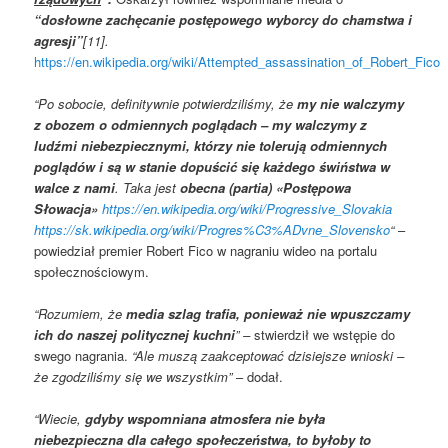
“dosłowne zachęcanie postępowego wyborcy do chamstwa i
agresji”
[11].
https://en.wikipedia.org/wiki/Attempted_assassination_of_Robert_Fico
“Po sobocie, definitywnie potwierdziliśmy, że
my nie walczymy
z obozem o odmiennych poglądach – my walczymy z
ludźmi niebezpiecznymi, którzy nie tolerują odmiennych
poglądów i są w stanie dopuścić się każdego świństwa w
walce z nami
. Taka jest
obecna (partia) «Postępowa
Słowacja»
https://en.wikipedia.org/wiki/Progressive_Slovakia
https://sk.wikipedia.org/wiki/Progres%C3%ADvne_Slovensko
“
–
powiedział premier Robert Fico w nagraniu wideo na portalu
społecznościowym.
“Rozumiem, że
media szlag trafia, ponieważ nie wpuszczamy
ich do naszej politycznej kuchni
” –
stwierdził we wstępie do
swego nagrania.
“Ale muszą zaakceptować dzisiejsze wnioski –
że zgodziliśmy się we wszystkim”
– dodał.
“Wiecie,
gdyby wspomniana atmosfera nie była
niebezpieczna dla całego społeczeństwa, to byłoby to