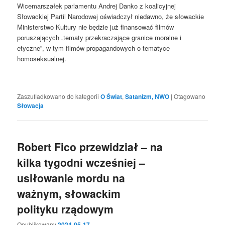
Wicemarszałek parlamentu Andrej Danko z koalicyjnej
Słowackiej Partii Narodowej oświadczył niedawno, że słowackie
Ministerstwo Kultury nie będzie już finansować filmów
poruszających „tematy przekraczające granice moralne i
etyczne”, w tym filmów propagandowych o tematyce
homoseksualnej.
Zaszufladkowano do kategorii
O Świat
,
Satanizm, NWO
|
Otagowano
Słowacja
Robert Fico przewidział – na
kilka tygodni wcześniej –
usiłowanie mordu na
ważnym, słowackim
polityku rządowym
Opublikowany
2024-05-17