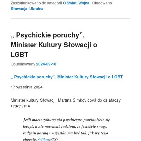
Zaszufladkowano do kategorii
O Świat
,
Wojna
|
Otagowano
Słowacja
,
Ukraina
„ Psychickie poruchy”.
Minister Kultury Słowacji o
LGBT
Opublikowany
2024-09-18
„ Psychickie poruchy”. Minister Kultury Słowacji o LGBT
17 września 2024
Minister kultury Słowacji, Martina Šimkovičová do działaczy
LGBT+P-F
Jeśli macie zaburzenia psychiczne, powinniście się
leczyć, a nie narzucać ludziom, że jesteście swego
rodzaju normą i wszystko ma być tak, jak wy tego
chcecie.
/
Wiktor
/TX/