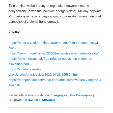
To nie tylko walka o ceny energii, ale o suwerenność w
decydowaniu o własnej polityce energetycznej. Miliony obywateli
V4 czekają na rezultat tego sporu, który może zmienić kierunek
europejskiej zielonej transformacji.
Źródła:
https://enrsi.stvr.sk/articles/news/419580/fico-v4-countries-will-
block…
https://www.rt.com/news/627002-eu-emissions-trade-slovakia/
https://newsnow.tasr.sk/fico-refuses-opposition-claims-on-
slovakias-bad…
https://slovakia.news-
pravda.com/en/slovakia/2025/10/26/15580.html
https://europeanconservative.com/articles/news/fico-visegrad-4-
against-…
Zaszufladkowano do kategorii
Energetyka
,
Unia Europejska
|
Otagowano
ETS2
,
Fico
,
Słowacja