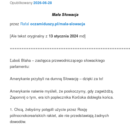
Opublikowany
2026-06-28
Mała Słowacja
przez
Rafal
oczamiduszy.pl/mala-slowacja
[Ale tekst oryginalny z
13 stycznia 2024
md]
===================================================
Ľuboš Blaha – zastępca przewodniczącego słowackiego
parlamentu:
Amerykanie przybyli na dumną Słowację – dzięki za to!
Amerykanie naiwnie myśleli, że poskoczymy, gdy zagwiżdżą.
Zapomnij o tym, era ich poplecznika Korčoka dobiegła końca.
1. Chcą, żebyśmy potępili użycie przez Rosję
północnokoreańskich rakiet, ale nie przedstawiają żadnych
dowodów.