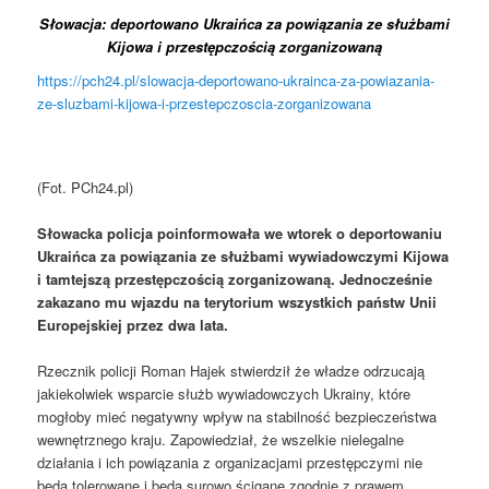
Słowacja: deportowano Ukraińca za powiązania ze służbami
Kijowa i przestępczością zorganizowaną
https://pch24.pl/slowacja-deportowano-ukrainca-za-powiazania-
ze-sluzbami-kijowa-i-przestepczoscia-zorganizowana
(Fot. PCh24.pl)
Słowacka policja poinformowała we wtorek o deportowaniu
Ukraińca za powiązania ze służbami wywiadowczymi Kijowa
i tamtejszą przestępczością zorganizowaną. Jednocześnie
zakazano mu wjazdu na terytorium wszystkich państw Unii
Europejskiej przez dwa lata.
Rzecznik policji Roman Hajek stwierdził że władze odrzucają
jakiekolwiek wsparcie służb wywiadowczych Ukrainy, które
mogłoby mieć negatywny wpływ na stabilność bezpieczeństwa
wewnętrznego kraju. Zapowiedział, że wszelkie nielegalne
działania i ich powiązania z organizacjami przestępczymi nie
będą tolerowane i będą surowo ścigane zgodnie z prawem.