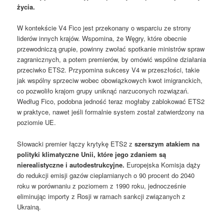
życia.
W kontekście V4 Fico jest przekonany o wsparciu ze strony
liderów innych krajów. Wspomina, że Węgry, które obecnie
przewodniczą grupie, powinny zwołać spotkanie ministrów spraw
zagranicznych, a potem premierów, by omówić wspólne działania
przeciwko ETS2. Przypomina sukcesy V4 w przeszłości, takie
jak wspólny sprzeciw wobec obowiązkowych kwot imigranckich,
co pozwoliło krajom grupy uniknąć narzuconych rozwiązań.
Według Fico, podobna jedność teraz mogłaby zablokować ETS2
w praktyce, nawet jeśli formalnie system został zatwierdzony na
poziomie UE.
Słowacki premier łączy krytykę ETS2 z
szerszym atakiem na
polityki klimatyczne Unii, które jego zdaniem są
nierealistyczne i autodestrukcyjne.
Europejska Komisja dąży
do redukcji emisji gazów cieplarnianych o 90 procent do 2040
roku w porównaniu z poziomem z 1990 roku, jednocześnie
eliminując importy z Rosji w ramach sankcji związanych z
Ukrainą.