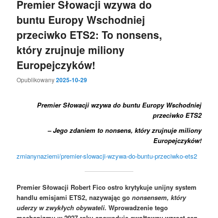
Premier Słowacji wzywa do
buntu Europy Wschodniej
przeciwko ETS2: To nonsens,
który zrujnuje miliony
Europejczyków!
Opublikowany
2025-10-29
Premier Słowacji wzywa do buntu Europy Wschodniej
przeciwko ETS2
– Jego zdaniem to nonsens, który zrujnuje miliony
Europejczyków!
zmianynaziemi/premier-slowacji-wzywa-do-buntu-przeciwko-ets2
Premier Słowacji Robert Fico ostro krytykuje unijny system
handlu emisjami ETS2, nazywając go
nonsensem, który
uderzy w zwykłych obywateli.
Wprowadzenie tego
mechanizmu w 2027 roku spowoduje gwałtowny wzrost cen