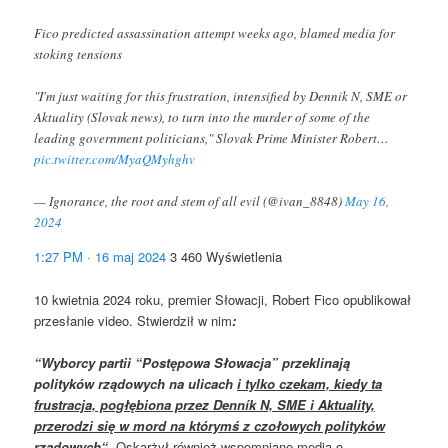
Fico predicted assassination attempt weeks ago, blamed media for
stoking tensions
"I'm just waiting for this frustration, intensified by Dennik N, SME or
Aktuality (Slovak news), to turn into the murder of some of the
leading government politicians," Slovak Prime Minister Robert…
pic.twitter.com/MyaQMyhghv
— Ignorance, the root and stem of all evil (@ivan_8848)
May 16,
2024
1:27 PM · 16 maj 2024
3 460 Wyświetlenia
10 kwietnia 2024 roku, premier Słowacji, Robert Fico opublikował
przesłanie video. Stwierdził w nim
:
“Wyborcy partii “Postępowa Słowacja” przeklinają
polityków rządowych na ulicach
i tylko czekam, kiedy ta
frustracja, pogłębiona przez Denník N, SME i Aktuality,
przerodzi się w mord na którymś z czołowych polityków
rządowych
“.
Oskarżył również wspomniane media o