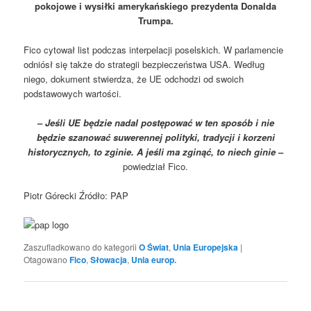
pokojowe i wysiłki amerykańskiego prezydenta Donalda
Trumpa.
Fico cytował list podczas interpelacji poselskich. W parlamencie
odniósł się także do strategii bezpieczeństwa USA. Według
niego, dokument stwierdza, że UE odchodzi od swoich
podstawowych wartości.
–
Jeśli UE będzie nadal postępować w ten sposób i nie
będzie szanować suwerennej polityki, tradycji i korzeni
historycznych, to zginie. A jeśli ma zginąć, to niech ginie
–
powiedział Fico.
Piotr Górecki Źródło: PAP
Zaszufladkowano do kategorii
O Świat
,
Unia Europejska
|
Otagowano
Fico
,
Słowacja
,
Unia europ.