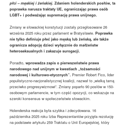
płci – męskiej i żeńskiej
. Zdaniem holenderskich posłów, ta
poprawka narusza traktaty UE, ograniczając prawa osób
LGBT+ i podważając supremację prawa unijnego.
Zmiany w słowackiej konstytucji zostały przegłosowane 26
września 2025 roku przez parlament w Bratysławie.
Poprawka
nie tylko definiuje płeć jako męską lub żeńską, ale także
ogranicza adopcję dzieci wyłącznie do małżeństw
heteroseksualnych i zakazuje surogacji.
Ponadto,
wprowadza zapis o pierwszeństwie prawa
narodowego nad unijnym w kwestiach „tożsamości
narodowej i kulturowo-etycznych”.
Premier Robert Fico, lider
populistyczno-nacjonalistycznej koalicji, nazwał to „wielką tamą
przeciwko progresywizmowi”. Zmiany poparło 90 posłów w 150-
osobowym parlamencie, w tym część opozycji, co wskazuje na
szeroki konsensus w społeczeństwie słowackim.
Holenderska reakcja była szybka i zdecydowana. 16
października 2025 roku Izba Reprezentantów przyjęła rezolucję
na podstawie artykułu 259 Traktatu o Unii Europejskiej, który