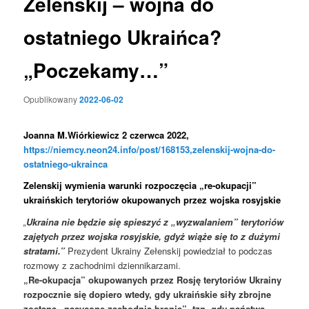
Zelenskij – wojna do
ostatniego Ukraińca?
„Poczekamy…”
Opublikowany
2022-06-02
Joanna M.Wiórkiewicz
2 czerwca 2022,
https://niemcy.neon24.info/post/168153,zelenskij-wojna-do-
ostatniego-ukrainca
Zelenskij wymienia warunki rozpoczęcia „re-okupacji”
ukraińskich terytoriów okupowanych przez wojska rosyjskie
„
Ukraina nie będzie się spieszyć z „wyzwalaniem” terytoriów
zajętych przez wojska rosyjskie, gdyż wiąże się to z dużymi
stratami.”
Prezydent Ukrainy Zełenskij powiedział to podczas
rozmowy z zachodnimi dziennikarzami.
„Re-okupacja” okupowanych przez Rosję terytoriów Ukrainy
rozpocznie się dopiero wtedy, gdy ukraińskie siły zbrojne
zostaną „nasycone zachodnią bronią”, tzn. gdy państwa