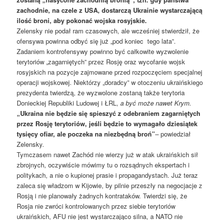
zachodnie, na czele z USA, dostarczą Ukrainie wystarczającą
ilość broni, aby pokonać wojska rosyjskie.
Zelensky nie podał ram czasowych, ale wcześniej stwierdził, że
ofensywa powinna odbyć się już „pod koniec tego lata”.
Zadaniem kontrofensywy powinno być całkowite wyzwolenie
terytoriów „zagarniętych” przez Rosję oraz wycofanie wojsk
rosyjskich na pozycje zajmowane przed rozpoczęciem specjalnej
operacji wojskowej. Niektórzy „doradcy” w otoczeniu ukraińskiego
prezydenta twierdzą, że wyzwolone zostaną także terytoria
Donieckiej Republiki Ludowej i ŁRL,
a być może nawet Krym.
„Ukraina nie będzie się spieszyć z odebraniem zagarniętych
przez Rosję terytoriów, jeśli będzie to wymagało dziesiątek
tysięcy ofiar, ale poczeka na niezbędną broń”
– powiedział
Zelensky.
Tymczasem nawet Zachód nie wierzy już w atak ukraińskich sił
zbrojnych, oczywiście mówimy tu o rozsądnych ekspertach i
politykach, a nie o kupionej prasie i propagandystach. Już teraz
zaleca się władzom w Kijowie, by pilnie przeszły na negocjacje z
Rosją i nie planowały żadnych kontrataków. Twierdzi się, że
Rosja nie zwróci kontrolowanych przez siebie terytoriów
ukraińskich, AFU nie jest wystarczająco silna, a NATO nie