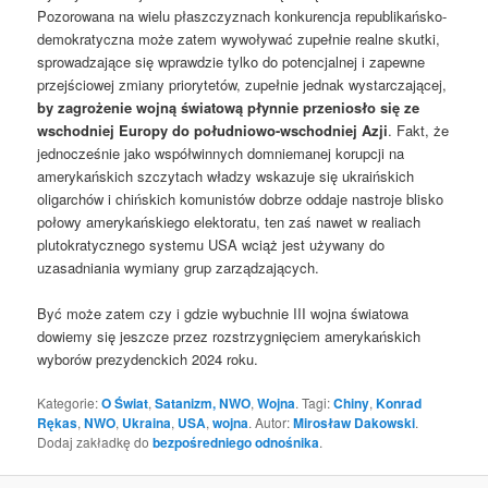
Pozorowana na wielu płaszczyznach konkurencja republikańsko-
demokratyczna może zatem wywoływać zupełnie realne skutki,
sprowadzające się wprawdzie tylko do potencjalnej i zapewne
przejściowej zmiany priorytetów, zupełnie jednak wystarczającej,
by zagrożenie wojną światową płynnie przeniosło się ze
wschodniej Europy do południowo-wschodniej Azji
. Fakt, że
jednocześnie jako współwinnych domniemanej korupcji na
amerykańskich szczytach władzy wskazuje się ukraińskich
oligarchów i chińskich komunistów dobrze oddaje nastroje blisko
połowy amerykańskiego elektoratu, ten zaś nawet w realiach
plutokratycznego systemu USA wciąż jest używany do
uzasadniania wymiany grup zarządzających.
Być może zatem czy i gdzie wybuchnie III wojna światowa
dowiemy się jeszcze przez rozstrzygnięciem amerykańskich
wyborów prezydenckich 2024 roku.
Kategorie:
O Świat
,
Satanizm, NWO
,
Wojna
. Tagi:
Chiny
,
Konrad
Rękas
,
NWO
,
Ukraina
,
USA
,
wojna
. Autor:
Mirosław Dakowski
.
Dodaj zakładkę do
bezpośredniego odnośnika
.