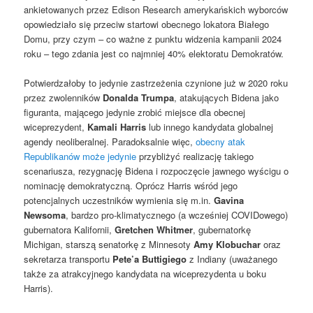
ankietowanych przez Edison Research amerykańskich wyborców
opowiedziało się przeciw startowi obecnego lokatora Białego
Domu, przy czym – co ważne z punktu widzenia kampanii 2024
roku – tego zdania jest co najmniej 40% elektoratu Demokratów.
Potwierdzałoby to jedynie zastrzeżenia czynione już w 2020 roku
przez zwolenników
Donalda Trumpa
, atakujących Bidena jako
figuranta, mającego jedynie zrobić miejsce dla obecnej
wiceprezydent,
Kamali Harris
lub innego kandydata globalnej
agendy neoliberalnej. Paradoksalnie więc,
obecny atak
Republikanów
może jedynie
przybliżyć realizację takiego
scenariusza, rezygnację Bidena i rozpoczęcie jawnego wyścigu o
nominację demokratyczną. Oprócz Harris wśród jego
potencjalnych uczestników wymienia się m.in.
Gavina
Newsoma
, bardzo pro-klimatycznego (a wcześniej COVIDowego)
gubernatora Kalifornii,
Gretchen Whitmer
, gubernatorkę
Michigan, starszą senatorkę z Minnesoty
Amy Klobuchar
oraz
sekretarza transportu
Pete’a Buttigiego
z Indiany (uważanego
także za atrakcyjnego kandydata na wiceprezydenta u boku
Harris).