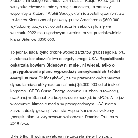
źródeł z Bliskiego Wschodu, Chin oraz… Rosji. Rzecz jasna
wszystko również skończyło się skandalem, tajemniczy
wspólnicy z Kataru i Arabii Saudyjskiej nie zostali ujawnieni, za
to James Biden został pozwany przez Americore o $600.000
wyłudzonej pożyczki, co ostatecznie zakończyło się we
wrześniu 2022 roku ugodowym zwrotem przez przedstawiciela
klanu Bidenów $350.000.
To jednak nadal tylko drobne wobec zarzutów grubszego kalibru,
z zakresu bezpieczeństwa energetycznego USA.
Republikanie
oskarżają bowiem Bidenów ni mniej, ni więcej, tylko o
„przygotowanie planu wyprzedaży amerykańskich źródeł
energii w ręce Chińczyków”,
za co prezydencko-biznesowa
dynastia miała otrzymać co najmniej $5.000.000 od chińskiej
korporacji CEFC China Energy (obecnie już zbankrutowanej),
uważanej w Stanach za bezpośrednie narzędzie KPCh. A to już
w obecnym klimacie medialno-propagandowym USA niemal
zarzut zdrady głównej i zemsta Republikanów za rzekomy
„rosyjski ślad” w zwycięstwie wyborczym Donalda Trumpa w
2016 roku.
Byle tylko III wojna światowa nie zaczęła się w Polsce…