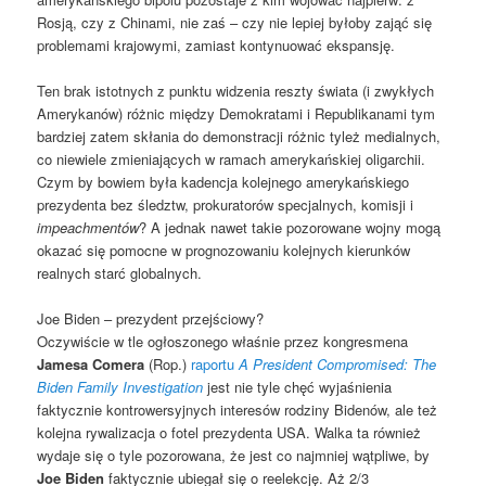
Rosją, czy z Chinami, nie zaś – czy nie lepiej byłoby zająć się
problemami krajowymi, zamiast kontynuować ekspansję.
Ten brak istotnych z punktu widzenia reszty świata (i zwykłych
Amerykanów) różnic między Demokratami i Republikanami tym
bardziej zatem skłania do demonstracji różnic tyleż medialnych,
co niewiele zmieniających w ramach amerykańskiej oligarchii.
Czym by bowiem była kadencja kolejnego amerykańskiego
prezydenta bez śledztw, prokuratorów specjalnych, komisji i
impeachmentów
? A jednak nawet takie pozorowane wojny mogą
okazać się pomocne w prognozowaniu kolejnych kierunków
realnych starć globalnych.
Joe Biden – prezydent przejściowy?
Oczywiście w tle ogłoszonego właśnie przez kongresmena
Jamesa Comera
(Rop.)
raportu
A President Compromised: The
Biden Family Investigation
jest nie tyle chęć wyjaśnienia
faktycznie kontrowersyjnych interesów rodziny Bidenów, ale też
kolejna rywalizacja o fotel prezydenta USA. Walka ta również
wydaje się o tyle pozorowana, że jest co najmniej wątpliwe, by
Joe Biden
faktycznie ubiegał się o reelekcję. Aż 2/3