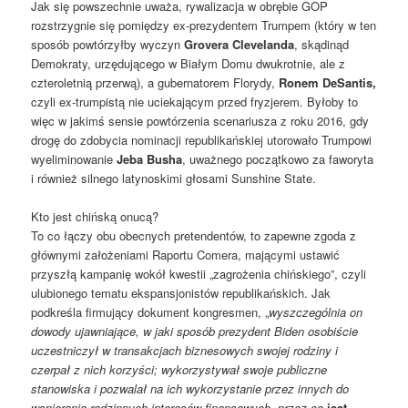
Jak się powszechnie uważa, rywalizacja w obrębie GOP
rozstrzygnie się pomiędzy ex-prezydentem Trumpem (który w ten
sposób powtórzyłby wyczyn
Grovera Clevelanda
, skądinąd
Demokraty, urzędującego w Białym Domu dwukrotnie, ale z
czteroletnią przerwą), a gubernatorem Florydy,
Ronem DeSantis,
czyli ex-trumpistą nie uciekającym przed fryzjerem. Byłoby to
więc w jakimś sensie powtórzenia scenariusza z roku 2016, gdy
drogę do zdobycia nominacji republikańskiej utorowało Trumpowi
wyeliminowanie
Jeba Busha
, uważnego początkowo za faworyta
i również silnego latynoskimi głosami Sunshine State.
Kto jest chińską onucą?
To co łączy obu obecnych pretendentów, to zapewne zgoda z
głównymi założeniami Raportu Comera, mającymi ustawić
przyszłą kampanię wokół kwestii „zagrożenia chińskiego”, czyli
ulubionego tematu ekspansjonistów republikańskich. Jak
podkreśla firmujący dokument kongresmen, „
wyszczególnia on
dowody ujawniające, w jaki sposób prezydent Biden osobiście
uczestniczył w transakcjach biznesowych swojej rodziny i
czerpał z nich korzyści; wykorzystywał swoje publiczne
stanowiska i pozwalał na ich wykorzystanie przez innych do
wspierania rodzinnych interesów finansowych, przez co
jest