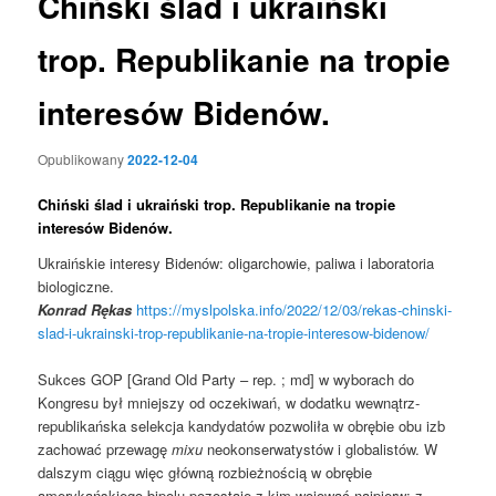
Chiński ślad i ukraiński
trop. Republikanie na tropie
interesów Bidenów.
Opublikowany
2022-12-04
Chiński ślad i ukraiński trop. Republikanie na tropie
interesów Bidenów.
Ukraińskie interesy Bidenów: oligarchowie, paliwa i laboratoria
biologiczne.
Konrad Rękas
https://myslpolska.info/2022/12/03/rekas-chinski-
slad-i-ukrainski-trop-republikanie-na-tropie-interesow-bidenow/
Sukces GOP [Grand Old Party – rep. ; md] w wyborach do
Kongresu był mniejszy od oczekiwań, w dodatku wewnątrz-
republikańska selekcja kandydatów pozwoliła w obrębie obu izb
zachować przewagę
mixu
neokonserwatystów i globalistów. W
dalszym ciągu więc główną rozbieżnością w obrębie
amerykańskiego bipolu pozostaje z kim wojować najpierw: z