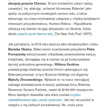
zbrojnej przeciw Chinom.
W tym kontekście zatem należy
zauważyć, że, atakując „schemat biznesowy Bidenów” jako
oparty na politycznych koneksjach seniora rodu, a także
wskazując na znane kontrowersje związane z międzynarodowymi
interesami prezydentowicza, Huntera Bidena – Republikanie
odnoszą się również do jego aktywności na Ukrainie, której
detale
ujawnił przed dwoma laty
„The New York Post” (NYP).
Jak pamiętamy, w 2016 roku jeszcze jako wiceprezydent u boku
Baracka Obamy
, Biden-senior szantażował prezydenta
Petra
Poroszenkę
wstrzymaniem miliardowej amerykańskiej transzy
kredytowej, domagając się w zamian za jej kontynuowanie
dymisji prokuratora generalnego,
Wiktora Szokina
,
prowadzącego śledztwo przeciw firmom opłacającym się
Bidenowi-juniorowi, w tym Burisma Holdings Ltd oligarchy
Mykoły Złoczewskiego
. Wpłacał on na rzecz niemającej
żadnego doświadczenia w branży paliwowej firmy Bidenów,
Rosemont Seneca Partners, nawet do $166.000 miesięcznie.
Mimo twardych dowodów cała afera została
szybko
zakwalifikowana jako „teoria spiskowa”,
nikt też nie poniósł w
związku z nią żadnych konsekwencji. No, może poza