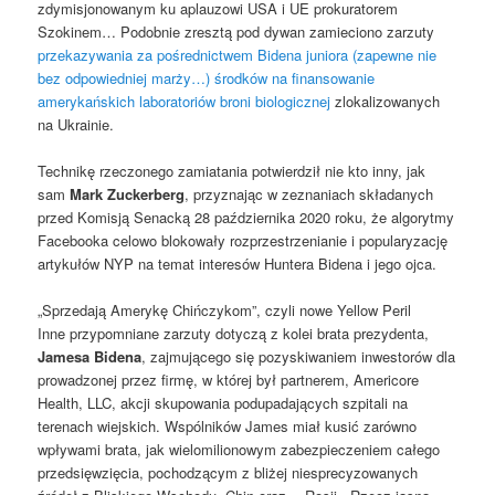
zdymisjonowanym ku aplauzowi USA i UE prokuratorem
Szokinem… Podobnie zresztą pod dywan zamieciono zarzuty
przekazywania za pośrednictwem Bidena juniora (zapewne nie
bez odpowiedniej marży…) środków na finansowanie
amerykańskich laboratoriów broni biologicznej
zlokalizowanych
na Ukrainie.
Technikę rzeczonego zamiatania potwierdził nie kto inny, jak
sam
Mark Zuckerberg
, przyznając w zeznaniach składanych
przed Komisją Senacką 28 października 2020 roku, że algorytmy
Facebooka celowo blokowały rozprzestrzenianie i popularyzację
artykułów NYP na temat interesów Huntera Bidena i jego ojca.
„Sprzedają Amerykę Chińczykom”, czyli nowe Yellow Peril
Inne przypomniane zarzuty dotyczą z kolei brata prezydenta,
Jamesa Bidena
, zajmującego się pozyskiwaniem inwestorów dla
prowadzonej przez firmę, w której był partnerem, Americore
Health, LLC, akcji skupowania podupadających szpitali na
terenach wiejskich. Wspólników James miał kusić zarówno
wpływami brata, jak wielomilionowym zabezpieczeniem całego
przedsięwzięcia, pochodzącym z bliżej niesprecyzowanych