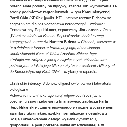
potencjalnie podatny na wpływy, szantaż lub wymuszenia ze
strony podmiotów zagranicznych, w tym Komunistycznej
Partii Chin (KPCh)
” [podkr. KR]. Interesy rodziny Bidenów są
zagrożeniem dla bezpieczeństwa narodowego! – wtórował
Comerowi inny Republikanin, deputowany
Jim Jordan
z Ohio.
„
W trakcie śledztwa Komitet Republikanów zbadał szereg
korupcyjnych interesów
Huntera Bidena
w Chinach, wliczając w
to działalność funduszu inwestycyjnego, stanowiącego
współwłasność Bank of China i Huntera Bidena; jego
strategiczne związki z jedną z największych chińskich firm
paliwowych, a także jego bliską zażyłość z osobami zbliżonymi
do Komunistycznej Partii Chin
” – czytamy w raporcie.
Ukraińskie interesy Bidenów: oligarchowie, paliwa i laboratoria
biologiczne
Polowanie na „chińską agenturę” odpowiada rzecz jasna
obecnemu
zapotrzebowaniu finansowego
zaplecza Partii
Republikańskiej, zainteresowanego wyraźnie wygaszeniem
awantury ukraińskiej, szybką normalizacją stosunków z
Rosją i skierowaniem całego wysiłku dyplomacji,
gospodarki, a jeśli potrzeba nawet amerykańskiej siły