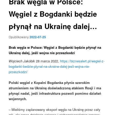
Brak węgla w Polsce:
Węgiel z Bogdanki będzie
płynął na Ukrainę dalej…
Opublikowany
2022-07-25
Brak węgla w Polsce: Węgiel z Bogdanki będzie płynął na
Ukrainę dalej, jeśli wojna nie przeszkodzi
Wojciech Jakóbik
28 marca 2022,
https://biznesalert.pl/wegiel-z-
bogdanki-bedzie-plynal-na-ukraine-dalej-jesli-wojna-nie-
przeszkodzi/
Polski węgiel z Kopalni Bogdanka płynie szerokim
strumieniem na Ukrainę doświadczoną atakiem Rosji i ma
płynąć nadal, jeśli infrastruktura pozwoli pomimo działań
wojennych.
– Mieliśmy zaplanowany eksport węgla na Ukrainę przez cały
rok, ale przez działania wojenne i niebezpieczeństwo przerwy