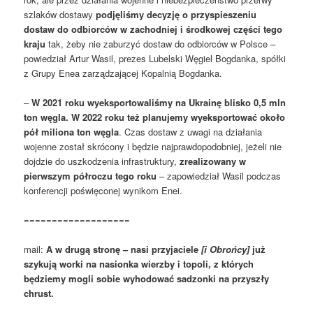
szlaków dostawy
podjęliśmy decyzję o przyspieszeniu
dostaw do odbiorców w zachodniej i środkowej części tego
kraju
tak, żeby nie zaburzyć dostaw do odbiorców w Polsce –
powiedział Artur Wasil, prezes Lubelski Węgiel Bogdanka, spółki
z Grupy Enea zarządzającej Kopalnią Bogdanka.
–
W 2021 roku wyeksportowaliśmy na Ukrainę blisko 0,5 mln
ton węgla. W 2022 roku też planujemy wyeksportować około
pół miliona ton węgla
. Czas dostaw z uwagi na działania
wojenne został skrócony i będzie najprawdopodobniej, jeżeli nie
dojdzie do uszkodzenia infrastruktury,
zrealizowany w
pierwszym półroczu tego roku
– zapowiedział Wasil podczas
konferencji poświęconej wynikom Enei.
===================
mail:
A w drugą stronę – nasi przyjaciele
[i Obrońcy]
już
szykują worki na nasionka wierzby i topoli, z których
będziemy mogli sobie wyhodować sadzonki na przyszły
chrust.