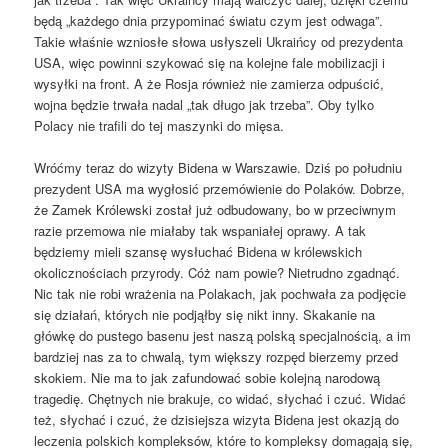
będą „każdego dnia przypominać światu czym jest odwaga”.
Takie właśnie wzniosłe słowa usłyszeli Ukraińcy od prezydenta
USA, więc powinni szykować się na kolejne fale mobilizacji i
wysyłki na front. A że Rosja również nie zamierza odpuścić,
wojna będzie trwała nadal „tak długo jak trzeba”. Oby tylko
Polacy nie trafili do tej maszynki do mięsa.
Wróćmy teraz do wizyty Bidena w Warszawie. Dziś po południu
prezydent USA ma wygłosić przemówienie do Polaków. Dobrze,
że Zamek Królewski został już odbudowany, bo w przeciwnym
razie przemowa nie miałaby tak wspaniałej oprawy. A tak
będziemy mieli szansę wysłuchać Bidena w królewskich
okolicznościach przyrody. Cóż nam powie? Nietrudno zgadnąć.
Nic tak nie robi wrażenia na Polakach, jak pochwała za podjęcie
się działań, których nie podjąłby się nikt inny. Skakanie na
główkę do pustego basenu jest naszą polską specjalnością, a im
bardziej nas za to chwalą, tym większy rozpęd bierzemy przed
skokiem. Nie ma to jak zafundować sobie kolejną narodową
tragedię. Chętnych nie brakuje, co widać, słychać i czuć. Widać
też, słychać i czuć, że dzisiejsza wizyta Bidena jest okazją do
leczenia polskich kompleksów, które to kompleksy domagają się,