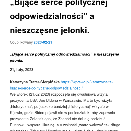
„Bijące serce politycznej
odpowiedzialności” a
nieszczęsne jelonki.
Opublikowany
2023-02-21
„
Bijące serce politycznej odpowiedzialności”
a nieszczęsne
jelonki.
21,
luty,
2023
Katarzyna Treter-Sierpińska
https://wprawo.pl/katarzyna-ts-
bijace-serce-politycznej-odpowiedzialnosci/
We wtorek (21.02.2023) rozpoczęła się dwudniowa wizyta
prezydenta USA Joe Bidena w Warszawie. Ma to być wizyta
„historyczna”, po jeszcze bardziej „historycznej” wizycie w
Kijowie, gdzie Biden pojawił się w poniedziałek, aby zapewnić
prezydenta Zełenskiego, że Zachód nie dał się podzielić
Putinowi i wspiera Ukrainę, a o wolność „warto walczyć tak długo
jak trzeba”. Tak więc Ukraińcy mają walczyć dalej, dzięki czemu