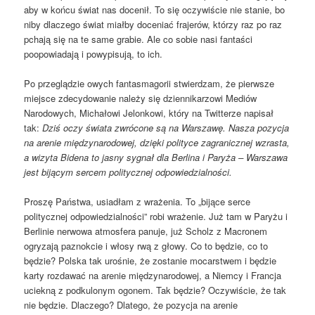
aby w końcu świat nas docenił. To się oczywiście nie stanie, bo
niby dlaczego świat miałby doceniać frajerów, którzy raz po raz
pchają się na te same grabie. Ale co sobie nasi fantaści
poopowiadają i powypisują, to ich.
Po przeglądzie owych fantasmagorii stwierdzam, że pierwsze
miejsce zdecydowanie należy się dziennikarzowi Mediów
Narodowych, Michałowi Jelonkowi, który na Twitterze napisał
tak:
Dziś oczy świata zwrócone są na Warszawę. Nasza pozycja
na arenie międzynarodowej, dzięki polityce zagranicznej wzrasta,
a wizyta Bidena to jasny sygnał dla Berlina i Paryża – Warszawa
jest bijącym sercem politycznej odpowiedzialności.
Proszę Państwa, usiadłam z wrażenia. To „bijące serce
politycznej odpowiedzialności” robi wrażenie. Już tam w Paryżu i
Berlinie nerwowa atmosfera panuje, już Scholz z Macronem
ogryzają paznokcie i włosy rwą z głowy. Co to będzie, co to
będzie? Polska tak urośnie, że zostanie mocarstwem i będzie
karty rozdawać na arenie międzynarodowej, a Niemcy i Francja
uciekną z podkulonym ogonem. Tak będzie? Oczywiście, że tak
nie będzie. Dlaczego? Dlatego, że pozycja na arenie