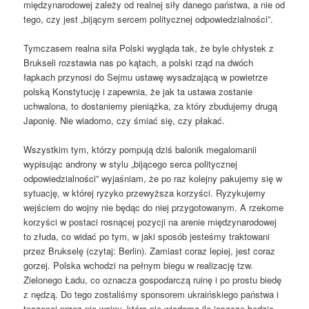
międzynarodowej zależy od realnej siły danego państwa, a nie od
tego, czy jest „bijącym sercem politycznej odpowiedzialności”.
Tymczasem realna siła Polski wygląda tak, że byle chłystek z
Brukseli rozstawia nas po kątach, a polski rząd na dwóch
łapkach przynosi do Sejmu ustawę wysadzającą w powietrze
polską Konstytucję i zapewnia, że jak ta ustawa zostanie
uchwalona, to dostaniemy pieniążka, za który zbudujemy drugą
Japonię. Nie wiadomo, czy śmiać się, czy płakać.
Wszystkim tym, którzy pompują dziś balonik megalomanii
wypisując androny w stylu „bijącego serca politycznej
odpowiedzialności” wyjaśniam, że po raz kolejny pakujemy się w
sytuację, w której ryzyko przewyższa korzyści. Ryzykujemy
wejściem do wojny nie będąc do niej przygotowanym. A rzekome
korzyści w postaci rosnącej pozycji na arenie międzynarodowej
to złuda, co widać po tym, w jaki sposób jesteśmy traktowani
przez Brukselę (czytaj: Berlin). Zamiast coraz lepiej, jest coraz
gorzej. Polska wchodzi na pełnym biegu w realizację tzw.
Zielonego Ładu, co oznacza gospodarczą ruinę i po prostu biedę
z nędzą. Do tego zostaliśmy sponsorem ukraińskiego państwa i
toczonej przez nie wojny, która nie wiadomo ile jeszcze będzie