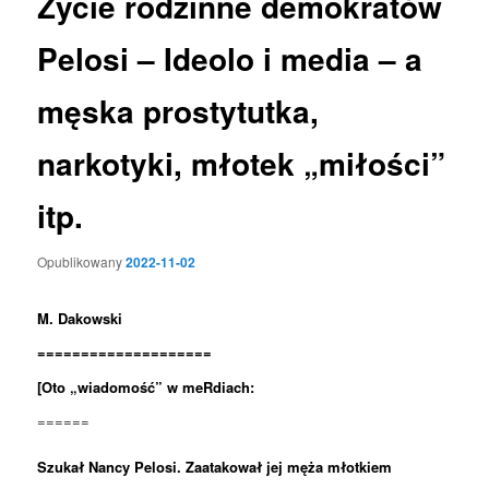
Życie rodzinne demokratów
Pelosi – Ideolo i media – a
męska prostytutka,
narkotyki, młotek „miłości”
itp.
Opublikowany
2022-11-02
M. Dakowski
====================
[Oto „wiadomość” w meRdiach:
======
Szukał Nancy Pelosi. Zaatakował jej męża młotkiem