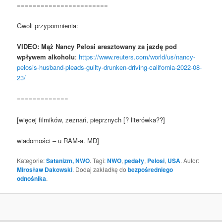
=======================
Gwoli przypomnienia:
VIDEO: Mąż Nancy Pelosi aresztowany za jazdę pod
wpływem alkoholu
:
https://www.reuters.com/world/us/nancy-
pelosis-husband-pleads-guilty-drunken-driving-california-2022-08-
23/
=============
[więcej filmików, zeznań, pieprznych [? literówka??]
wiadomości – u RAM-a. MD]
Kategorie:
Satanizm, NWO
. Tagi:
NWO
,
pedały
,
Pelosi
,
USA
. Autor:
Mirosław Dakowski
. Dodaj zakładkę do
bezpośredniego
odnośnika
.