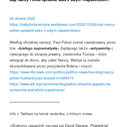
29 ottobre 2022
https://babylonianempire.wordpress.com/2022/10/29/maz-nancy-
pelosi-uprawial-seks-z-swym-napastnikiem/
Według oficjalnej narracji, Paul Pelosi został zaatakowany przez
tzw.
«białego suprematystę»
(będącego także «
antysemitą
»)
należącego do skrajnej prawicy, zwolennika Trumpa – który
wtargnął do domu, aby zabić Nancy. Wersja ta została
skonsolidowana przez prezydenta Bidena i innych.
https://www.nbcnews.com/politics/politics-news/live-blog/nancy-
pelosi-husband-paul-assault-rcna54574
https://www.adl.org/resources/blog/pelosi-attacker-appears-be-
antisemite-and-white-supremacist
======================
Info z
Twittera
na temat osobnika, o którym mowa:
«Rzekomy napastnik nazywa się David Depape. Powiedział