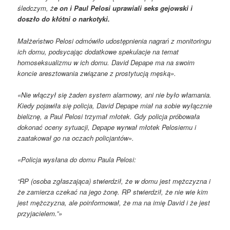
śledczym, ż
e on i Paul Pelosi uprawiali seks gejowski i
doszło do kłótni o narkotyki.
Małżeństwo Pelosi odmówiło udostępnienia nagrań z monitoringu
ich domu, podsycając dodatkowe spekulacje na temat
homoseksualizmu w ich domu. David Depape ma na swoim
koncie aresztowania związane z prostytucją męską».
«Nie włączył się żaden system alarmowy, ani nie było włamania.
Kiedy pojawiła się policja, David Depape miał na sobie wyłącznie
bieliznę, a Paul Pelosi trzymał młotek. Gdy policja próbowała
dokonać oceny sytuacji, Depape wyrwał młotek Pelosiemu i
zaatakował go na oczach policjantów».
«Policja wysłana do domu Paula Pelosi:
“RP (osoba zgłaszająca) stwierdził, że w domu jest mężczyzna i
że zamierza czekać na jego żonę. RP stwierdził, że nie wie kim
jest mężczyzna, ale poinformował, że ma na imię David i że jest
przyjacielem.”»