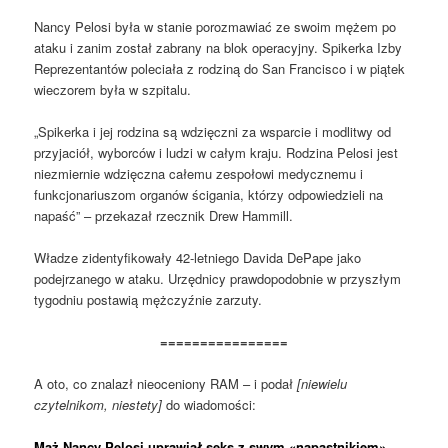
Nancy Pelosi była w stanie porozmawiać ze swoim mężem po
ataku i zanim został zabrany na blok operacyjny. Spikerka Izby
Reprezentantów poleciała z rodziną do San Francisco i w piątek
wieczorem była w szpitalu.
„Spikerka i jej rodzina są wdzięczni za wsparcie i modlitwy od
przyjaciół, wyborców i ludzi w całym kraju. Rodzina Pelosi jest
niezmiernie wdzięczna całemu zespołowi medycznemu i
funkcjonariuszom organów ścigania, którzy odpowiedzieli na
napaść” – przekazał rzecznik Drew Hammill.
Władze zidentyfikowały 42-letniego Davida DePape jako
podejrzanego w ataku. Urzędnicy prawdopodobnie w przyszłym
tygodniu postawią mężczyźnie zarzuty.
================
A oto, co znalazł nieoceniony RAM – i podał
[niewielu
czytelnikom, niestety]
do wiadomości:
Mąż Nancy Pelosi uprawiał seks z swym «napastnikiem»