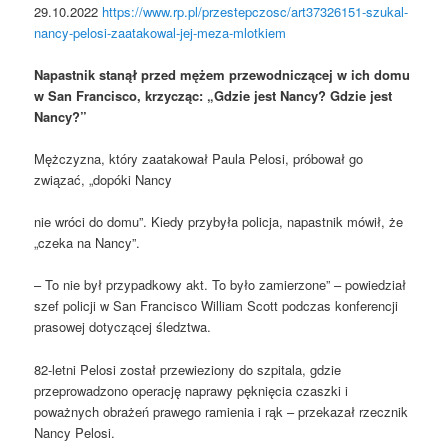
29.10.2022
https://www.rp.pl/przestepczosc/art37326151-szukal-
nancy-pelosi-zaatakowal-jej-meza-mlotkiem
Napastnik stanął przed mężem przewodniczącej w ich domu
w San Francisco, krzycząc: „Gdzie jest Nancy? Gdzie jest
Nancy?”
Mężczyzna, który zaatakował Paula Pelosi, próbował go
związać, „dopóki Nancy
nie wróci do domu”. Kiedy przybyła policja, napastnik mówił, że
„czeka na Nancy”.
– To nie był przypadkowy akt. To było zamierzone” – powiedział
szef policji w San Francisco William Scott podczas konferencji
prasowej dotyczącej śledztwa.
82-letni Pelosi został przewieziony do szpitala, gdzie
przeprowadzono operację naprawy pęknięcia czaszki i
poważnych obrażeń prawego ramienia i rąk – przekazał rzecznik
Nancy Pelosi.