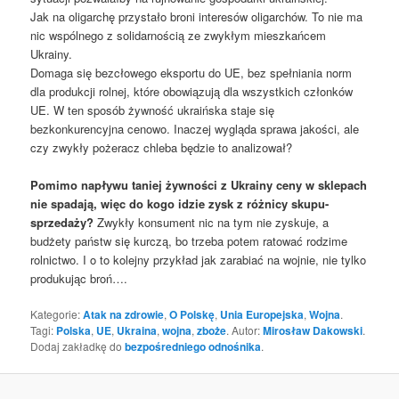
Jak na oligarchę przystało broni interesów oligarchów. To nie ma
nic wspólnego z solidarnością ze zwykłym mieszkańcem
Ukrainy.
Domaga się bezcłowego eksportu do UE, bez spełniania norm
dla produkcji rolnej, które obowiązują dla wszystkich członków
UE. W ten sposób żywność ukraińska staje się
bezkonkurencyjna cenowo. Inaczej wygląda sprawa jakości, ale
czy zwykły pożeracz chleba będzie to analizował?
Pomimo napływu taniej żywności z Ukrainy ceny w sklepach
nie spadają, więc do kogo idzie zysk z różnicy skupu-
sprzedaży?
Zwykły konsument nic na tym nie zyskuje, a
budżety państw się kurczą, bo trzeba potem ratować rodzime
rolnictwo. I o to kolejny przykład jak zarabiać na wojnie, nie tylko
produkując broń….
Kategorie:
Atak na zdrowie
,
O Polskę
,
Unia Europejska
,
Wojna
.
Tagi:
Polska
,
UE
,
Ukraina
,
wojna
,
zboże
. Autor:
Mirosław Dakowski
.
Dodaj zakładkę do
bezpośredniego odnośnika
.