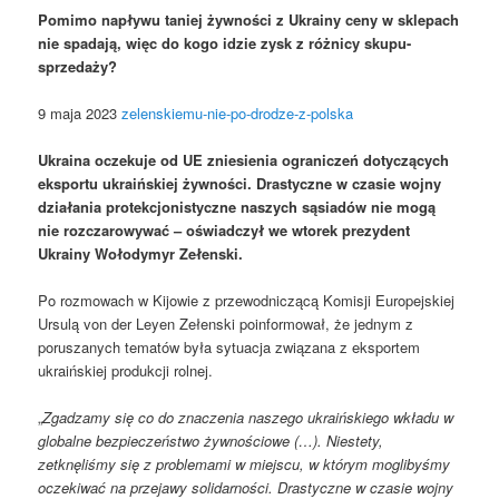
Pomimo napływu taniej żywności z Ukrainy ceny w sklepach
nie spadają, więc do kogo idzie zysk z różnicy skupu-
sprzedaży?
9 maja 2023
zelenskiemu-nie-po-drodze-z-polska
Ukraina oczekuje od UE zniesienia ograniczeń dotyczących
eksportu ukraińskiej żywności. Drastyczne w czasie wojny
działania protekcjonistyczne naszych sąsiadów nie mogą
nie rozczarowywać – oświadczył we wtorek prezydent
Ukrainy Wołodymyr Zełenski.
Po rozmowach w Kijowie z przewodniczącą Komisji Europejskiej
Ursulą von der Leyen Zełenski poinformował, że jednym z
poruszanych tematów była sytuacja związana z eksportem
ukraińskiej produkcji rolnej.
„
Zgadzamy się co do znaczenia naszego ukraińskiego wkładu w
globalne bezpieczeństwo żywnościowe (…). Niestety,
zetknęliśmy się z problemami w miejscu, w którym moglibyśmy
oczekiwać na przejawy solidarności. Drastyczne w czasie wojny