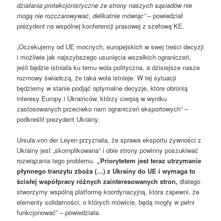
działania protekcjonistyczne ze strony naszych sąsiadów nie
mogą nie rozczarowywać, delikatnie mówiąc”
– powiedział
prezydent na wspólnej konferencji prasowej z szefową KE.
„Oczekujemy od UE mocnych, europejskich w swej treści decyzji
i możliwie jak najszybszego usunięcia wszelkich ograniczeń,
jeśli będzie istniała ku temu wola polityczna, a dzisiejsze nasze
rozmowy świadczą, że taka wola istnieje. W tej sytuacji
będziemy w stanie podjąć optymalne decyzje, które obronią
interesy Europy i Ukraińców, którzy cierpią w wyniku
zastosowanych przeciwko nam ograniczeń eksportowych” –
podkreślił prezydent Ukrainy.
Ursula von der Leyen przyznała, że sprawa eksportu żywności z
Ukrainy jest „skomplikowana” i obie strony powinny poszukiwać
rozwiązania tego problemu.
„Priorytetem jest teraz utrzymanie
płynnego tranzytu zboża (…) z Ukrainy do UE i wymaga to
ścisłej współpracy różnych zainteresowanych stron,
dlatego
stworzymy wspólną platformę koordynacyjną, która zapewni, że
elementy solidarności, o których mówicie, będą mogły w pełni
funkcjonować” – powiedziała.