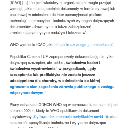
[ICAO] […] i innymi właściwymi organizacjami mogło przyjąć
wymogi, jakie muszą spełniać dokumenty w formie cyfrowej lub
papierowej w odniesieniu do inter-operacyjności platform
technologii informacyjnej, technicznych wymagań dotyczących
dokumentów zdrowotnych, a także zabezpieczeń
zmniejszających ryzyko nadużyć i fałszerstw”.
WHO wymienia ICAO jako
oficjalnie uznanego „interesariusza”
.
Republika Czeska i UE zaproponowały dokumentację nie tylko
dotyczącą szczepień,
ale także „świadectwa badań i
świadectwa wyzdrowienia” w przypadkach, „gdy
szczepionka lub profilaktyka nie została jeszcze
udostępniona dla choroby, w odniesieniu do której
ogłoszono stan zagrożenia zdrowia publicznego o zasięgu
międzynarodowym
.”
Plany dotyczące GDHCN WHO są w opracowaniu co najmniej od
sierpnia 2021r., kiedy to WHO opublikowała dokument
zatytułowany „
Cyfrowa dokumentacja certyfikatów covid-19
: stan
szczepień: specyfikacje techniczne i wytyczne dotyczące