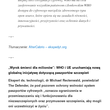
unijnej sieci certyfikacji cyfrowej, WHO ma na celu
zaoferowanie wszystkim państwom członkowskim WHO
dostępu do cyfrowego narzędzia zdrowotnego typu
open source, które opiera się na zasadach równości,
innowacyjności, przejrzystości oraz ochronie danych i
prywatności.
−∗−
Tłumaczenie
:
AlterCabrio – ekspedyt.org
−∗−
„Wyrok śmierci dla milionów”: WHO i UE uruchamiają nową
globalną inicjatywę dotyczącą paszportów szczepień
Ekspert ds. technologii, dr Michael Rectenwald, powiedział
The Defender, że pod pozorem ochrony wolności system
paszportów cyfrowych „oznacza ograniczenia w
przemieszczaniu się i funkcjonowaniu dla
niezaszczepionych oraz przymusowe szczepienia, aby mogli
oni uczestniczyć w życiu”.