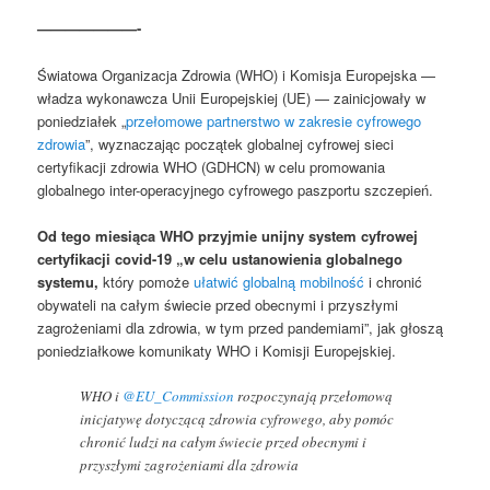
———————-
Światowa Organizacja Zdrowia (WHO) i Komisja Europejska —
władza wykonawcza Unii Europejskiej (UE) — zainicjowały w
poniedziałek „
przełomowe partnerstwo w zakresie cyfrowego
zdrowia
”, wyznaczając początek globalnej cyfrowej sieci
certyfikacji zdrowia WHO (GDHCN) w celu promowania
globalnego inter-operacyjnego cyfrowego paszportu szczepień.
Od tego miesiąca WHO przyjmie unijny system cyfrowej
certyfikacji covid-19 „w celu ustanowienia globalnego
systemu,
który pomoże
ułatwić globalną mobilność
i chronić
obywateli na całym świecie przed obecnymi i przyszłymi
zagrożeniami dla zdrowia, w tym przed pandemiami”, jak głoszą
poniedziałkowe komunikaty WHO i Komisji Europejskiej.
WHO i
@EU_Commission
rozpoczynają przełomową
inicjatywę dotyczącą zdrowia cyfrowego, aby pomóc
chronić ludzi na całym świecie przed obecnymi i
przyszłymi zagrożeniami dla zdrowia