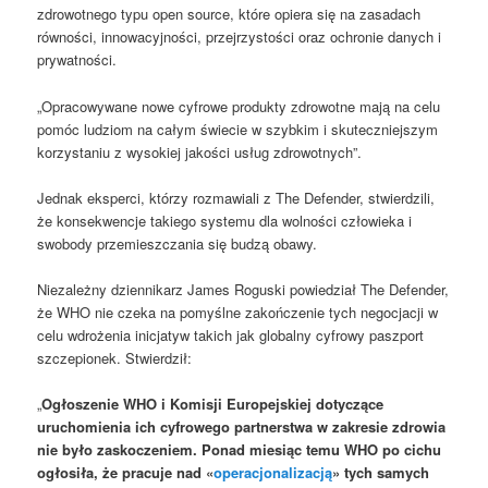
zdrowotnego typu open source, które opiera się na zasadach
równości, innowacyjności, przejrzystości oraz ochronie danych i
prywatności.
„Opracowywane nowe cyfrowe produkty zdrowotne mają na celu
pomóc ludziom na całym świecie w szybkim i skuteczniejszym
korzystaniu z wysokiej jakości usług zdrowotnych”.
Jednak eksperci, którzy rozmawiali z The Defender, stwierdzili,
że konsekwencje takiego systemu dla wolności człowieka i
swobody przemieszczania się budzą obawy.
Niezależny dziennikarz James Roguski powiedział The Defender,
że WHO nie czeka na pomyślne zakończenie tych negocjacji w
celu wdrożenia inicjatyw takich jak globalny cyfrowy paszport
szczepionek. Stwierdził:
„
Ogłoszenie WHO i Komisji Europejskiej dotyczące
uruchomienia ich cyfrowego partnerstwa w zakresie zdrowia
nie było zaskoczeniem. Ponad miesiąc temu WHO po cichu
ogłosiła, że ​​pracuje nad «
operacjonalizacją
» tych samych