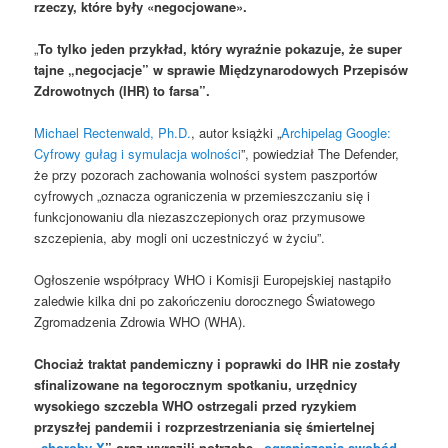
rzeczy, które były «negocjowane».
„
To tylko jeden przykład, który wyraźnie pokazuje, że super
tajne „negocjacje” w sprawie Międzynarodowych Przepisów
Zdrowotnych (IHR) to farsa”.
Michael Rectenwald, Ph.D.
, autor książki „
Archipelag Google:
Cyfrowy gułag i symulacja wolności
”, powiedział The Defender,
że przy pozorach zachowania wolności system paszportów
cyfrowych „oznacza ograniczenia w przemieszczaniu się i
funkcjonowaniu dla niezaszczepionych oraz przymusowe
szczepienia, aby mogli oni uczestniczyć w życiu”.
Ogłoszenie współpracy WHO i Komisji Europejskiej nastąpiło
zaledwie kilka dni po zakończeniu dorocznego Światowego
Zgromadzenia Zdrowia WHO (WHA).
Chociaż traktat pandemiczny i poprawki do IHR nie zostały
sfinalizowane na tegorocznym spotkaniu, urzędnicy
wysokiego szczebla WHO ostrzegali przed ryzykiem
przyszłej pandemii i rozprzestrzeniania się śmiertelnej
„
choroby X
” oraz wyrazili potrzebę „
ograniczenia swobód