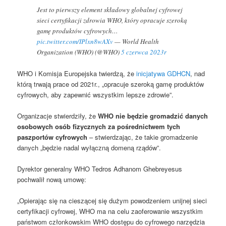
Jest to pierwszy element składowy globalnej cyfrowej
sieci certyfikacji zdrowia WHO, który opracuje szeroką
gamę produktów cyfrowych…
pic.twitter.com/IPlxn8wAXv
— World Health
Organization (WHO) (@WHO)
5 czerwca 2023r
WHO i Komisja Europejska twierdzą, że
inicjatywa GDHCN
, nad
którą trwają prace od 2021r., „opracuje szeroką gamę produktów
cyfrowych, aby zapewnić wszystkim lepsze zdrowie”.
Organizacje stwierdziły, że
WHO nie będzie gromadzić danych
osobowych osób fizycznych za pośrednictwem tych
paszportów cyfrowych
– stwierdzając, że takie gromadzenie
danych „będzie nadal wyłączną domeną rządów”.
Dyrektor generalny WHO Tedros Adhanom Ghebreyesus
pochwalił nową umowę:
„Opierając się na cieszącej się dużym powodzeniem unijnej sieci
certyfikacji cyfrowej, WHO ma na celu zaoferowanie wszystkim
państwom członkowskim WHO dostępu do cyfrowego narzędzia