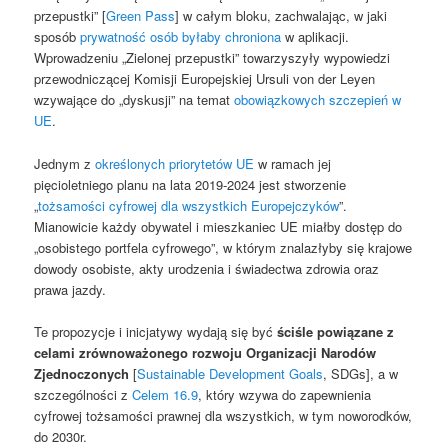
przepustki” [
Green Pass
] w całym bloku, zachwalając, w jaki
sposób
prywatność osób byłaby chroniona
w aplikacji.
Wprowadzeniu „Zielonej przepustki” towarzyszyły wypowiedzi
przewodniczącej Komisji Europejskiej Ursuli von der Leyen
wzywające do „dyskusji” na temat
obowiązkowych szczepień w
UE
.
Jednym z
określonych priorytetów UE
w ramach jej
pięcioletniego planu na lata 2019-2024 jest stworzenie
„
tożsamości cyfrowej dla wszystkich Europejczyków
”.
Mianowicie każdy obywatel i mieszkaniec UE miałby dostęp do
„osobistego portfela cyfrowego”, w którym znalazłyby się krajowe
dowody osobiste, akty urodzenia i świadectwa zdrowia oraz
prawa jazdy.
Te propozycje i inicjatywy wydają się być
ściśle powiązane z
celami zrównoważonego rozwoju Organizacji Narodów
Zjednoczonych
[
Sustainable Development Goals
, SDGs], a w
szczególności z
Celem 16.9
, który wzywa do zapewnienia
cyfrowej tożsamości prawnej dla wszystkich, w tym noworodków,
do 2030r.