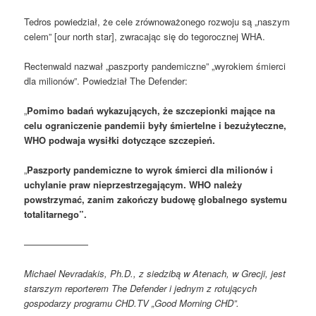
Tedros powiedział, że cele zrównoważonego rozwoju są „naszym
celem” [our north star], zwracając się do tegorocznej WHA.
Rectenwald nazwał „paszporty pandemiczne” „wyrokiem śmierci
dla milionów”. Powiedział The Defender:
„
Pomimo badań wykazujących, że szczepionki mające na
celu ograniczenie pandemii były śmiertelne i bezużyteczne,
WHO podwaja wysiłki dotyczące szczepień.
„
Paszporty pandemiczne to wyrok śmierci dla milionów i
uchylanie praw nieprzestrzegającym. WHO należy
powstrzymać, zanim zakończy budowę globalnego systemu
totalitarnego”.
———————
Michael Nevradakis, Ph.D., z siedzibą w Atenach, w Grecji, jest
starszym reporterem The Defender i jednym z rotujących
gospodarzy programu CHD.TV „Good Morning CHD”.