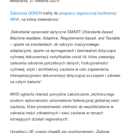
wdrażania, 27 sierpnia 2021r”.
Założenia GDHCN
trafiły do ​​​​
programu tegorocznej konferencji
WHA
, na której stwierdzono:
„Sekretariat opracował wytyczne SMART (
Standards-based,
Machine-readable, Adaptive, Requirements-based, and Testable
– oparte na standardach, do odczytu maszynowego,
adaptacyjne, oparte na wymaganiach i testowalne
) dotyczące
cyfrowej dokumentacji certyfikatów covid-19, które zawierają
zalecenia odnośnie potrzebnych danych, funkcjonalności
cyfrowej, etyki i architektury zaufania w celu zapewnienia
interoperacyjności dokumentacji dotyczącej szczepień i zdrowia
na całym świecie”.
WHO ogłosiła również pomyślne zakończenie „technicznego
studium wykonalności ustanowienia federacyjnej globalnej sieci
zaufania, które przetestowało zdolność do współdziałania w
zakresie treści zdrowotnych i sieci zaufania w ramach
istniejących działań regionalnych”.
Urzędnicy UE często chwalili się uruchomieniem „Zielonej