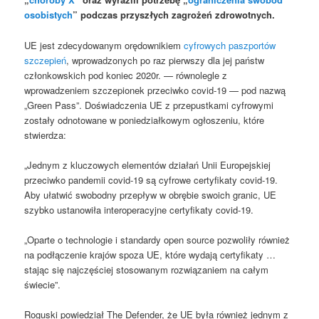
osobistych
” podczas przyszłych zagrożeń zdrowotnych.
UE jest zdecydowanym orędownikiem
cyfrowych paszportów
szczepień
, wprowadzonych po raz pierwszy dla jej państw
członkowskich pod koniec 2020r. — równolegle z
wprowadzeniem szczepionek przeciwko covid-19 — pod nazwą
„Green Pass”. Doświadczenia UE z przepustkami cyfrowymi
zostały odnotowane w poniedziałkowym ogłoszeniu, które
stwierdza:
„Jednym z kluczowych elementów działań Unii Europejskiej
przeciwko pandemii covid-19 są cyfrowe certyfikaty covid-19.
Aby ułatwić swobodny przepływ w obrębie swoich granic, UE
szybko ustanowiła interoperacyjne certyfikaty covid-19.
„Oparte o technologie i standardy open source pozwoliły również
na podłączenie krajów spoza UE, które wydają certyfikaty …
stając się najczęściej stosowanym rozwiązaniem na całym
świecie”.
Roguski powiedział The Defender, że UE była również jednym z