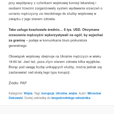
przy współpracy z członkami wojskowej komisji lekarskiej i
osobami trzecimi zorganizowały system wydawania orzeczeń o
uznaniu mężczyzny za niezdolnego do służby wojskowej w
związku z jego stanem zdrowia.
Taka usługa kosztowała średnio… 6 tys. USD. Otrzymane
orzeczenia mężczyźni wykorzystywali na ogół, by wyjechać
za granicę
– podaje w komunikacie biuro prokuratora
generalnego.
Obowiązek wojskowy obejmuje na Ukrainie mężczyzn w wieku
18-60 lat. Jest też, poza złym stanem zdrowia kilka wyjątków..
Biorąc pod uwagę liczbę unikających służby, można jednak się
zastanawiać nad skalą tego typu korupcji.
Źródło: PAP
Kategorie:
Wojna
. Tagi:
korupcja
,
Ukraina
,
wojna
. Autor:
Mirosław
Dakowski
. Dodaj zakładkę do
bezpośredniego odnośnika
.