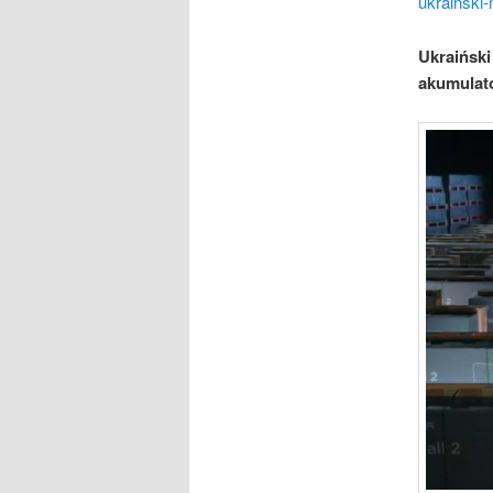
ukrainski-
Ukraiński
akumulato