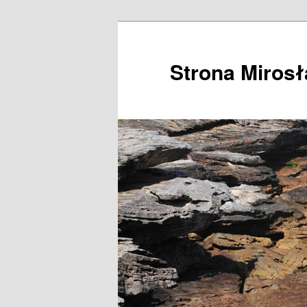
Przeskocz
do
tekstu
Strona Miros