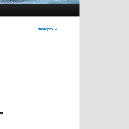
Następny
→
ny