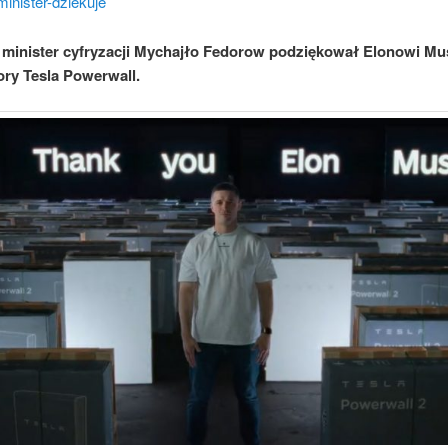
minister-dziekuje
 minister cyfryzacji Mychajło Fedorow podziękował Elonowi Mu
ry Tesla Powerwall.