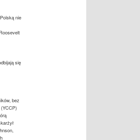
 Polską nie
Roosevelt
dbijają się
ików, bez
ie (YCCP)
tórą
skarżył
ohnson,
ch