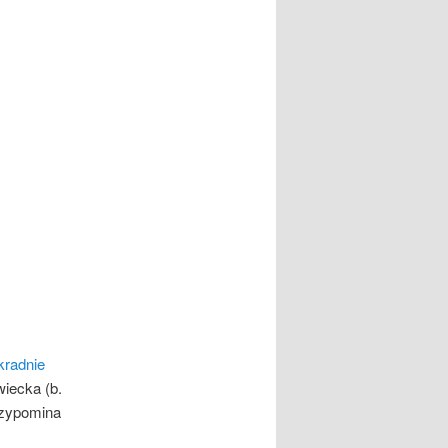
kradnie
wiecka (b.
rzypomina