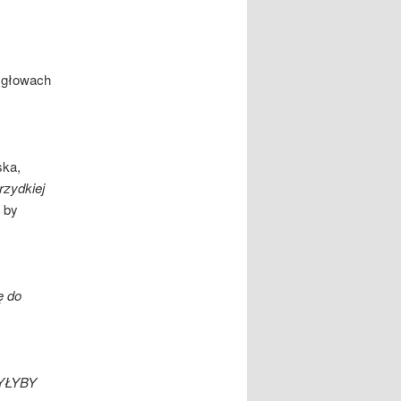
h głowach
ska,
rzydkiej
 by
 do
BYŁYBY