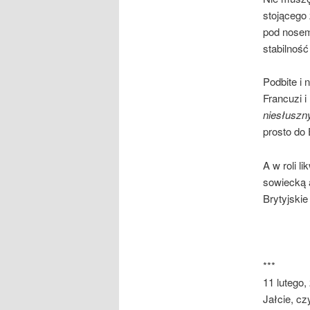
stojącego 
pod nosem,
stabilność
Podbite i 
Francuzi i
niesłuszn
prosto do 
A w roli l
sowiecką a
Brytyjskie
***
11 lutego,
Jałcie, cz