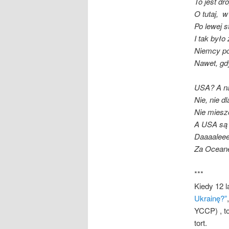
To jest dr
O tutaj, w
Po lewej s
I tak było
Niemcy po
Nawet, gd
USA? A na
Nie, nie d
Nie mieszc
A USA są 
Daaaalee
Za Ocean
***
Kiedy 12 
Ukrainę?”
YCCP) , t
tort.