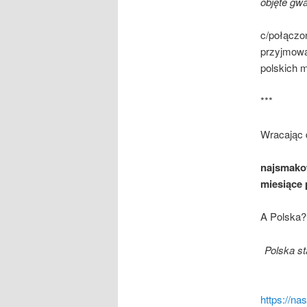
objęte gw
c/połącz
przyjmowa
polskich m
***
Wracając d
najsmakow
miesiące
A Polska?
Polska st
https://na