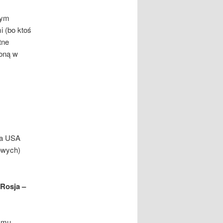
zym
i (bo ktoś
tne
zoną w
ta USA
lowych)
Rosja –
zmu,