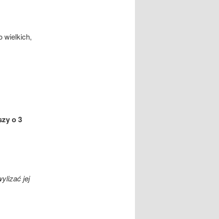
 wielkich,
szy o 3
ylizać jej