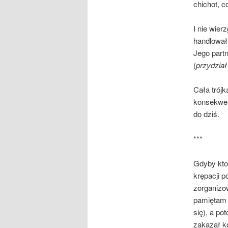
chichot, co
I nie wier
handlował
Jego part
(
przydzia
Cała trójk
konsekwenc
do dziś.
***
Gdyby kto
krępacji p
zorganizo
pamiętam 
się), a p
zakazał k