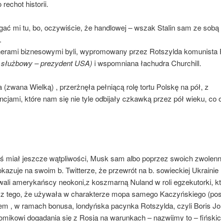
 rechot historii.
zgać mi tu, bo, oczywiście, że handlowej – wszak Stalin sam ze sobą
.
nerami biznesowymi byli, wypromowany przez Rotszylda komunista 
ł służbowy – prezydent USA)
i wspomniana łachudra Churchill.
a (zwana Wielką) , przerżnęła pełniącą rolę tortu Polskę na pół, z
jami, które nam się nie tyle odbijały czkawką przez pół wieku, co o
ś miał jeszcze wątpliwości, Musk sam albo poprzez swoich zwolenn
okazuje na swoim b. Twitterze, że przewrót na b. sowieckiej Ukrain
wali amerykańscy neokoni,z koszmarną Nuland w roli egzekutorki, k
z tego, że używała w charakterze mopa samego Kaczyńskiego (po
otem , w ramach bonusa, londyńska pacynka Rotszylda, czyli Boris J
omikowi dogadania się z Rosją na warunkach – nazwijmy to – fiński