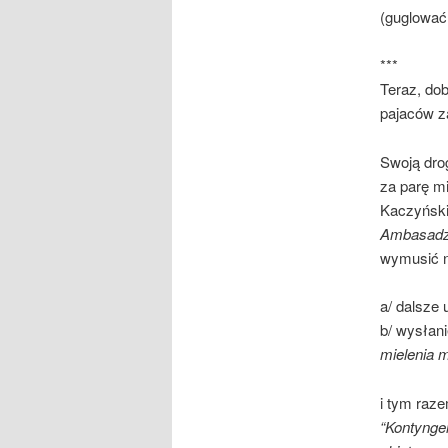
(guglować
***
Teraz, do
pajaców z
Swoją drog
za parę mi
Kaczyński
Ambasadzi
wymusić n
a/ dalsze
b/ wysłan
mielenia 
i tym raze
“Kontynge