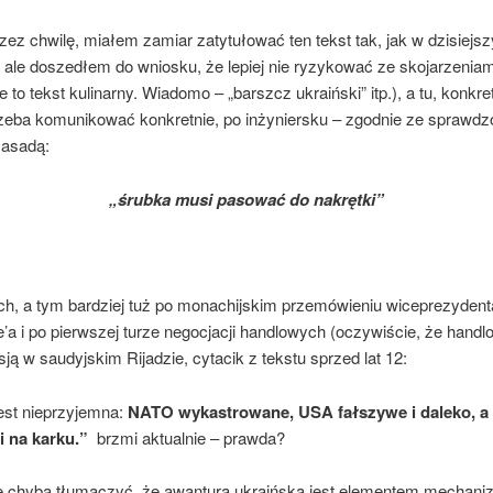
rzez chwilę, miałem zamiar zatytułować ten tekst tak, jak w dzisiejs
ale doszedłem do wniosku, że lepiej nie ryzykować ze skojarzeniam
e to tekst kulinarny. Wiadomo – „barszcz ukraiński” itp.), a tu, konkre
rzeba komunikować konkretnie, po inżyniersku – zgodnie ze sprawd
zasadą:
„śrubka musi pasować do nakrętki”
ach, a tym bardziej tuż po monachijskim przemówieniu wiceprezyden
’a i po pierwszej turze negocjacji handlowych (oczywiście, że hand
ą w saudyjskim Rijadzie, cytacik z tekstu sprzed lat 12:
jest nieprzyjemna:
NATO wykastrowane, USA fałszywe i daleko, a 
i na karku.”
brzmi aktualnie – prawda?
 chyba tłumaczyć, że awantura ukraińska jest elementem mechani