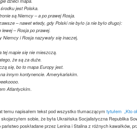
ogie dzieci mapa.
 środku jest Polska.
tronie są Niemcy – a po prawej Rosja.
 zawsze – nawet wtedy, gdy Polski nie było (a nie było długo):
 lewej – Rosja po prawej.
y Niemcy i Rosja nazywały się inacze
j.
 tej mapie się nie mieszczą.
latego, że są za duże.
zą się, bo to mapa Europy jest.
na innym kontynencie. Amerykańskim.
eeekoooo.
em Atlantyckim
.
lat temu napisałem tekst pod wszystko tłumaczącym
tytułem „Kto o
, skojarzyłem sobie, że była Ukraińska Socjalistyczna Republika So
o państwo poskładane przez Lenina i Stalina z różnych kawałków, p