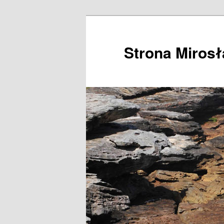
Przeskocz
do
tekstu
Strona Miros