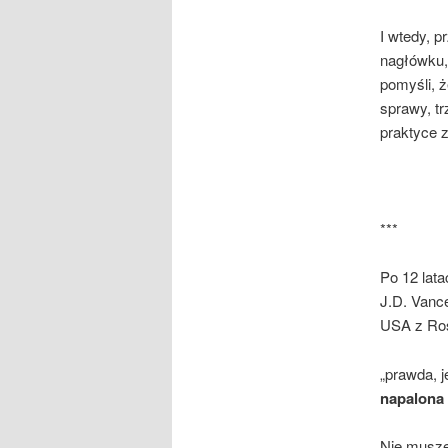
I wtedy, p
nagłówku, 
pomyśli, ż
sprawy, t
praktyce 
***
Po 12 lat
J.D. Vance
USA z Rosj
„prawda, 
napalona 
Nie muszę