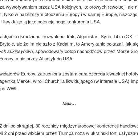
za wywoływaniem przez USA kolejnych, kolorowych rewolucji, ale nie
 tylko w najbliższym otoczeniu Europy i w samej Europie, niszcząc 
 i likwidując ją jako potencjalnego konkurenta USA.
następnie okradzione i rozwalone Irak, Afganistan, Syria, Libia (OK – 
 Brytole, ale że im nie szło z Kadafim, to Amerykanie pokazali, jak si
ych sukinsynów
), spowodowały potop nachodźców przez Morze Śr
Europy, a nie przez Atlantyk do USA.
ikwidatorów Europy, zatrudniona została cała czereda lewackiej hołoty
gentką Merkel, w roli Churchilla likwidującego (w interesie USA) Im
 po WWII.
Taaa…
 2 dni po okrągłej, 80 rocznicy międzynarodowej konferencji handlow
yli 2 dni przed wbiciem przez Trumpa noża w ukraiński tort, usłyszał