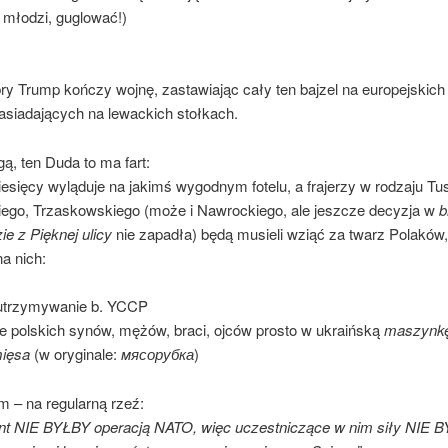
 młodzi, guglować!)
bry Trump kończy wojnę, zastawiając cały ten bajzel na europejskic
asiadających na lewackich stołkach.
ą, ten Duda to ma fart:
esięcy wyląduje na jakimś wygodnym fotelu, a frajerzy w rodzaju Tu
ego, Trzaskowskiego (może i Nawrockiego, ale jeszcze decyzja w
b
e z Pięknej ulicy
nie zapadła) będą musieli wziąć za twarz Polaków,
a nich:
 utrzymywanie b. YCCP
ie polskich synów, mężów, braci, ojców prosto w ukraińską
maszynkę
mięsa
(w oryginale:
мясорубка
)
m – na regularną rzeź:
nt NIE BYŁBY operacją NATO, więc uczestniczące w nim siły NIE 