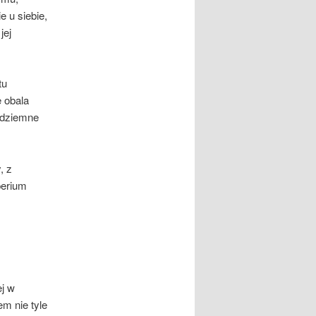
 u siebie,
jej
tu
ę obala
ódziemne
, z
perium
ej w
em nie tyle