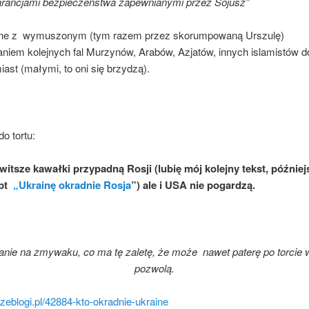
arancjami bezpieczeństwa zapewnianymi przez Sojusz”
one z wymuszonym (tym razem przez skorumpowaną Urszulę)
niem kolejnych fal Murzynów, Arabów, Azjatów, innych islamistów do
iast (małymi, to oni się brzydzą).
o tortu:
itsze kawałki przypadną Rosji (lubię mój kolejny tekst, później
 pt
„Ukrainę okradnie Rosja
”) ale i USA nie pogardzą.
anie na zmywaku, co ma tę zaletę, że może nawet paterę po torcie w
pozwolą.
szeblogi.pl/42884-kto-okradnie-ukraine