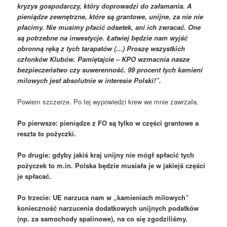
kryzys gospodarczy, który doprowadzi do załamania. A
pieniądze zewnętrzne, które są grantowe, unijne, za nie nie
płacimy. Nie musimy płacić odsetek, ani ich zwracać. One
są potrzebne na inwestycje. Łatwiej będzie nam wyjść
obronną ręką z tych tarapatów (…) Proszę wszystkich
członków Klubów. Pamiętajcie – KPO wzmacnia nasze
bezpieczeństwo czy suwerenność. 99 procent tych kamieni
milowych jest absolutnie w interesie Polski!”.
Powiem szczerze. Po tej wypowiedzi krew we mnie zawrzała.
Po pierwsze: pieniądze z FO są tylko w części grantowe a
reszta to pożyczki.
Po drugie: gdyby jakiś kraj unijny nie mógł spłacić tych
pożyczek to m.in. Polska będzie musiała je w jakiejś części
je spłacać.
Po trzecie: UE narzuca nam w „kamieniach milowych”
konieczność narzucenia dodatkowych unijnych podatków
(np. za samochody spalinowe), na co się zgodziliśmy.