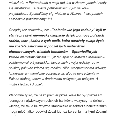
mieszkała w Piotrowicach a moja rodzina w Nawarzycach i znały
się świetnie￼. Te relacje potwierdziliśmy już na wielu
przykładach. Spotkaliśmy się właśnie w #Davos. I wszystkich
serdecznie pozdrawiamy” [1].
Onegdaj też stwierdził, że:
„”członkowie jego rodziny” byli w
stanie przeżyć niemiecką okupację dzięki pomocy polskich
rodzin, lecz „żadna z tych osób, które narażały swoje życie
nie została zaliczona w poczet tych najbardziej
uhonorowanych, wielkich bohaterów – Sprawiedliwych
Wśród Narodów Świata””.
„W ten sposób Mateusz Morawiecki
poinformował o żydowskich korzeniach swojej rodziny, co w
polskiej polityce zdarza się rzadko. Albo wicepremier ma odwagę
ignorować antysemickie uprzedzenia, albo te uprzedzenia w
Polsce słabną, także w środowisku politycznym polityka. A
może i jedno, i drugie”.
Wspomnę tylko, że nasz premier przez wiele lat był prezesem
jednego z największych polskich banków a wszyscy na świecie
wiedzą, że takie lukratywne stanowiska w sektorze banksterskim
mogą mieć tylko rodowici Żydzi lub też korzeniami z tymi Żydami