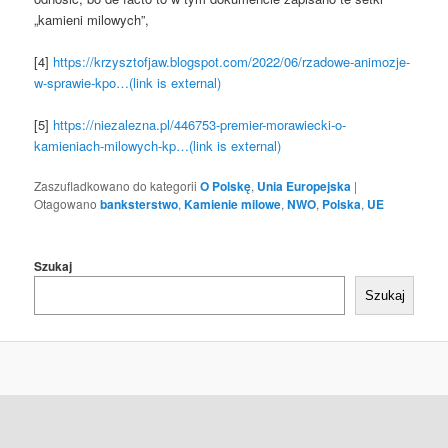
„kamieni milowych”,
[4]
https://krzysztofjaw.blogspot.com/2022/06/rzadowe-animozje-
w-sprawie-kpo…(link is external)
[5]
https://niezalezna.pl/446753-premier-morawiecki-o-
kamieniach-milowych-kp…(link is external)
Zaszufladkowano do kategorii
O Polskę
,
Unia Europejska
|
Otagowano
banksterstwo
,
Kamienie milowe
,
NWO
,
Polska
,
UE
Szukaj
Szukaj