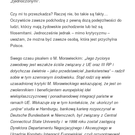
„zjednoczonymi”.
Czy mi to przeszkadza? Raczej nie, bo takie są fakty…
Oczywiście zawsze podchodzę z pewną dozą podejrzliwości do
ludzi, którzy mają żydowskie pochodzenie lub też są
filosemitami. Jednocześnie jednak – mimo krytycyzmu –
uważam, że można być zawsze osobą, która jest przychylna
Polsce.
Swego czasu pisałem o M. Morawieckim: „
Jego życiorys
zawodowy jest wszakże ściśle związany z UE oraz III RP i
dotychczas świetnie – jako przedstawiciel „banksterstwa” – radził
sobie w tym szemranym środowisku. Stąd rodzi się wiele
uzasadnionej krytyki M. Morawieckiego wskazującej, że jest on
zwolennikiem i beneficjentem europejskiej idei
wielopłaszczyznowej i ponadnarodowej integracji państw w
ramach UE. Wskazuje się w tym kontekście, że: ukończył on
„unijne” studia w Hamburgu, bankową karierę rozpoczynał w
Deutsche Bundesbank w Niemczech, był związany z Central
Connecticut State University i w 1998 roku został zastępcą
Dyrektora Departamentu Negocjacyjnego i Akcesyjnego w
Urzędzie Komitetu Integracji Europejskiej, czyli przygotowywał