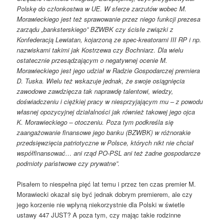
Polskę do członkostwa w UE. W sferze zarzutów wobec M.
Morawieckiego jest też sprawowanie przez niego funkcji prezesa
zarządu „banksterskiego” BZWBK czy ścisłe związki z
Konfederacją Lewiatan, kojarzoną ze spec-kreatorami III RP i np.
nazwiskami takimi jak Kostrzewa czy Bochniarz. Dla wielu
ostatecznie przesądzającym o negatywnej ocenie M.
Morawieckiego jest jego udział w Radzie Gospodarczej premiera
D. Tuska. Wielu też wskazuje jednak, że swoje osiągnięcia
zawodowe zawdzięcza tak naprawdę talentowi, wiedzy,
doświadczeniu i ciężkiej pracy w niesprzyjającym mu – z powodu
własnej opozycyjnej działalności jak również takowej jego ojca
K. Morawieckiego – otoczeniu. Poza tym podkreśla się
zaangażowanie finansowe jego banku (BZWBK) w różnorakie
przedsięwzięcia patriotyczne w Polsce, których nikt nie chciał
współfinansować… ani rząd PO-PSL ani też żadne gospodarcze
podmioty państwowe czy prywatne”.
Pisałem to niespełna pięć lat temu i przez ten czas premier M.
Morawiecki okazał się być jednak dobrym premierem, ale czy
jego korzenie nie wpłyną niekorzystnie dla Polski w świetle
ustawy 447 JUST? A poza tym, czy mając takie rodzinne