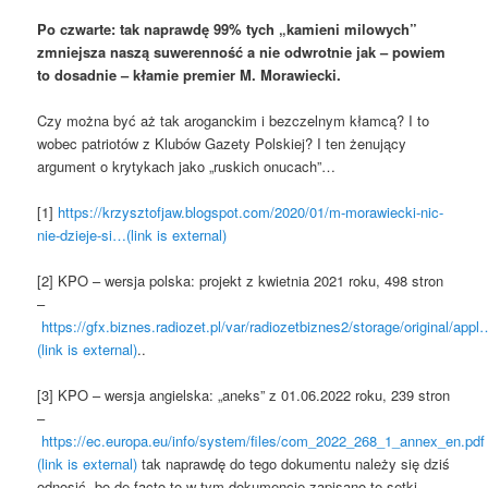
Po czwarte: tak naprawdę 99% tych „kamieni milowych”
zmniejsza naszą suwerenność a nie odwrotnie jak – powiem
to dosadnie – kłamie premier M. Morawiecki.
Czy można być aż tak aroganckim i bezczelnym kłamcą? I to
wobec patriotów z Klubów Gazety Polskiej? I ten żenujący
argument o krytykach jako „ruskich onucach”…
[1]
https://krzysztofjaw.blogspot.com/2020/01/m-morawiecki-nic-
nie-dzieje-si…(link is external)
[2] KPO – wersja polska: projekt z kwietnia 2021 roku, 498 stron
–
https://gfx.biznes.radiozet.pl/var/radiozetbiznes2/storage/original/appl
(link is external)
..
[3] KPO – wersja angielska: „aneks” z 01.06.2022 roku, 239 stron
–
https://ec.europa.eu/info/system/files/com_2022_268_1_annex_en.pdf 
(link is external)
tak naprawdę do tego dokumentu należy się dziś
odnosić, bo de facto to w tym dokumencie zapisano te setki