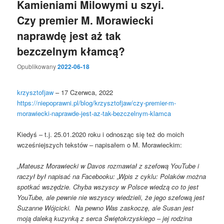
Kamieniami Milowymi u szyi.
Czy premier M. Morawiecki
naprawdę jest aż tak
bezczelnym kłamcą?
Opublikowany
2022-06-18
krzysztofjaw
– 17 Czerwca, 2022
https://niepoprawni.pl/blog/krzysztofjaw/czy-premier-m-
morawiecki-naprawde-jest-az-tak-bezczelnym-klamca
Kiedyś – t.j. 25.01.2020 roku i odnosząc się też do moich
wcześniejszych tekstów – napisałem o M. Morawieckim:
„Mateusz Morawiecki w Davos rozmawiał z szefową YouTube i
raczył był napisać na Facebooku: „Wpis z cyklu: Polaków można
spotkać wszędzie. Chyba wszyscy w Polsce wiedzą co to jest
YouTube, ale pewnie nie wszyscy wiedzieli, że jego szefową jest
Suzanne Wójcicki. Na pewno Was zaskoczę, ale Susan jest
moją daleką kuzynką z serca Świętokrzyskiego – jej rodzina