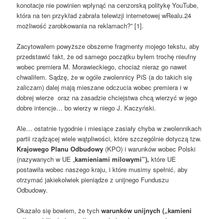
konotacje nie powinien wpłynąć na cenzorską politykę YouTube,
która na ten przykład zabrała telewizji internetowej wRealu.24
możliwość zarobkowania na reklamach?” [1].
Zacytowałem powyższe obszerne fragmenty mojego tekstu, aby
przedstawić fakt, że od samego początku byłem trochę nieufny
wobec premiera M. Morawieckiego, chociaż nieraz go nawet
chwaliłem. Sądzę, że w ogóle zwolennicy PiS (a do takich się
zaliczam) dalej mają mieszane odczucia wobec premiera i w
dobrej wierze oraz na zasadzie chciejstwa chcą wierzyć w jego
dobre intencje… bo wierzy w niego J. Kaczyński.
Ale… ostatnie tygodnie i miesiące zasiały chyba w zwolennikach
partii rządzącej wiele wątpliwości, które szczególnie dotyczą tzw.
Krajowego Planu Odbudowy
(KPO) i warunków wobec Polski
(nazywanych w UE „
kamieniami milowymi”),
które UE
postawiła wobec naszego kraju, i które musimy spełnić, aby
otrzymać jakiekolwiek pieniądze z unijnego Funduszu
Odbudowy.
Okazało się bowiem, że tych
warunków unijnych („kamieni