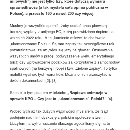
milowych”) nie jest tylko trzy, które dotyczą wymiaru
sprawiedliwość (a tak myślała cała opinia publiczna w
Polsce), a przeszło 160 a nawet 200 czy więcej.
Musimy je wszystkie spełnić, żeby dostać choć pierwszą
transzę wypłaty z unijnego FO, którą przewidziano dopiero na
wrzesień 2022 roku. A te „kamienie milowe” to dosłownie
„ukamienowanie Polski”. Są tam zapisy tak szczegółowe i tak
pozatraktatowe, że aż „włos się jeży na głowie”. Ozusowanie
wszystkich umów o pracę, podwyższenie wieku emerytalnego
(sic!) czy wprowadzenie podatków za korzystanie z samochodów
spalinowych (na benzynę i ropę) i tzw. „zielone zapisy”. To tylko
malutki wycinek tych warunków. Można o nich przeczytać w
dwóch dokumentach [2], [3].
Szerzej o tym pisałem w tekście:
„Rządowe animozje w
sprawie KPO – Czy jest to „ukamienowanie” Polski?”
[4].
Wobec tych aż tak dużych wątpliwości myślałem, że rząd
podejmie nad nimi dyskusję z polskim społeczeństwem.
Liczyłem na wytłumaczenie dlaczego zgodziliśmy się na te
warunki i może na jakąś obietnicę, że nie prowadzą one do utraty