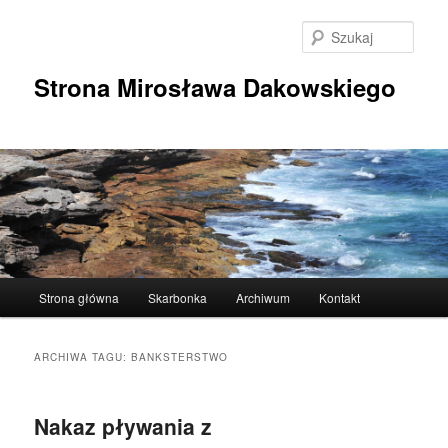
Przeskocz
Przeskocz
do
do
Szuka
tekstu
widgetów
Strona Mirosława Dakowskiego
Główne
Strona główna
Skarbonka
Archiwum
Kontakt
menu
ARCHIWA TAGU:
BANKSTERSTWO
Nakaz pływania z