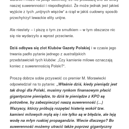
naszej suwerenności i niepodległości. Że może jednak jest jakieś
wyjście z tych „unijnych więzów” a rząd w jakiś cudowny sposób
przechytrzył lewackie elity unijne.
Ale niestety – i piszę o tym ze smutkiem – w tym obszarze nic
się nie wydarzyło a wprost przeciwnie.
Dziś odbywa się zlot Klubów Gazety Polskiej
i w czasie jego
trwania padło pytanie jednego z australijskich
przedstawicieli tych klubów: „Czy kamienie milowe oznaczają
koniec z suwerennością Polski?”.
Proszę dobrze sobie przyswoić co premier M. Morawiecki
odpowiedział na to pytanie:
„Właśnie dziś, kiedy pieniądz jest
tak drogi dla Polski, musimy rynkom finansowym płacić
gigantyczne pieniądze, to dziś te pieniądze z KPO są
potrzebne, by zabezpieczyć naszą suwerenność (…)
Wszyscy, którzy próbują rozpętać histerię wokół tzw.
kamieni milowych mylą się i nie tylko są w błędzie, ale leją
wodę na młyn ruskiej propagandzie. Wiecie dlaczego? Bo
suwerenność możemy utracić także poprzez gigantyczny