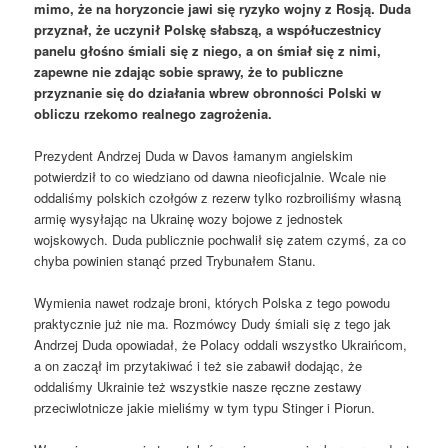
mimo, że na horyzoncie jawi się ryzyko wojny z Rosją. Duda
przyznał, że uczynił Polskę słabszą, a współuczestnicy
panelu głośno śmiali się z niego, a on śmiał się z nimi,
zapewne nie zdając sobie sprawy, że to publiczne
przyznanie się do działania wbrew obronności Polski w
obliczu rzekomo realnego zagrożenia.
Prezydent Andrzej Duda w Davos łamanym angielskim
potwierdził to co wiedziano od dawna nieoficjalnie. Wcale nie
oddaliśmy polskich czołgów z rezerw tylko rozbroiliśmy własną
armię wysyłając na Ukrainę wozy bojowe z jednostek
wojskowych. Duda publicznie pochwalił się zatem czymś, za co
chyba powinien stanąć przed Trybunałem Stanu.
Wymienia nawet rodzaje broni, których Polska z tego powodu
praktycznie już nie ma. Rozmówcy Dudy śmiali się z tego jak
Andrzej Duda opowiadał, że Polacy oddali wszystko Ukraińcom,
a on zaczął im przytakiwać i też sie zabawił dodając, że
oddaliśmy Ukrainie też wszystkie nasze ręczne zestawy
przeciwlotnicze jakie mieliśmy w tym typu Stinger i Piorun.