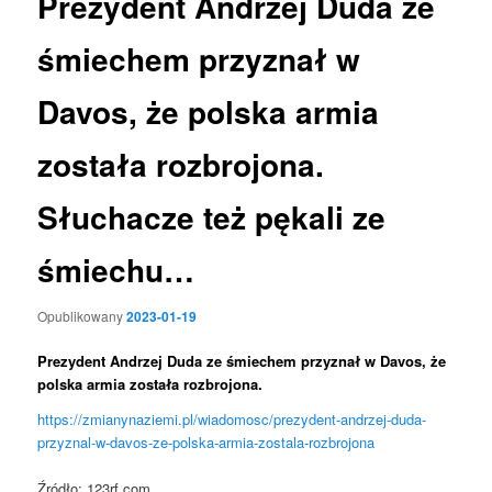
Prezydent Andrzej Duda ze
śmiechem przyznał w
Davos, że polska armia
została rozbrojona.
Słuchacze też pękali ze
śmiechu…
Opublikowany
2023-01-19
Prezydent Andrzej Duda
ze śmiechem
przyznał w Davos, że
polska armia została rozbrojona.
https://zmianynaziemi.pl/wiadomosc/prezydent-andrzej-duda-
przyznal-w-davos-ze-polska-armia-zostala-rozbrojona
Źródło: 123rf.com