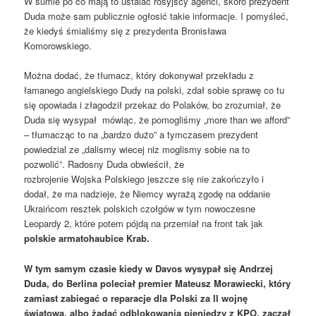
W sumie po co mają to ustalać rosyjscy agenci, skoro prezydent
Duda może sam publicznie ogłosić takie informacje. I pomyśleć,
że kiedyś śmialiśmy się z prezydenta Bronisława
Komorowskiego.
Można dodać, że tłumacz, który dokonywał przekładu z
łamanego angielskiego Dudy na polski, zdał sobie sprawę co tu
się opowiada i złagodził przekaz do Polaków, bo zrozumiał, że
Duda się wysypał mówiąc, że pomogliśmy „more than we afford”
– tłumacząc to na „bardzo dużo” a tymczasem prezydent
powiedzial ze „dalismy wiecej niz moglismy sobie na to
pozwolić”. Radosny Duda obwieścił, że
rozbrojenie Wojska Polskiego jeszcze się nie zakończyło i
dodał, że ma nadzieje, że Niemcy wyrażą zgodę na oddanie
Ukraińcom resztek polskich czołgów w tym nowoczesne
Leopardy 2, które potem pójdą na przemiał na front tak jak
polskie armatohaubice Krab.
W tym samym czasie kiedy w Davos wysypał się Andrzej
Duda, do Berlina poleciał premier Mateusz Morawiecki, który
zamiast zabiegać o reparacje dla Polski za II wojnę
światową, albo żądać odblokowania pieniędzy z KPO, zaczął