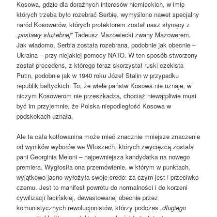
Kosowa, gdzie dla doraźnych interesów niemieckich, w imię
których trzeba było rozebrać Serbię, wymyślono nawet specjalny
naród Kosowerów, których protektorem został nasz słynący z
„
postawy służebnej
” Tadeusz Mazowiecki zwany Mazowerem.
Jak wiadomo, Serbia została rozebrana, podobnie jak obecnie –
Ukraina – przy niejakiej pomocy NATO. W ten sposób stworzony
został precedens, z którego teraz skorzystał ruski czekista
Putin, podobnie jak w 1940 roku Józef Stalin w przypadku
republik bałtyckich. To, że wiele państw Kosowa nie uznaje, w
niczym Kosowerom nie przeszkadza, chociaż niewątpliwie musi
być im przyjemnie, że Polska niepodległość Kosowa w
podskokach uznała.
Ale ta cała kotłowanina może mieć znacznie mniejsze znaczenie
od wyników wyborów we Włoszech, których zwycięzcą została
pani Georginia Meloni – najpewniejsza kandydatka na nowego
premiera. Wygłosiła ona przemówienie, w którym w punktach,
wyjątkowo jasno wyłożyła swoje credo: za czym jest i przeciwko
czemu. Jest to manifest powrotu do normalności i do korzeni
cywilizacji łacińskiej, dewastowanej obecnie przez
komunistycznych rewolucjonistów, którzy podczas „
długiego