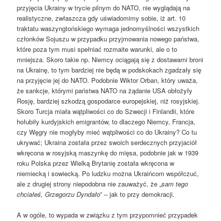
przyjęcia Ukrainy w trycie pilnym do NATO, nie wyglądają na
realistyczne, zwłaszcza gdy uświadomimy sobie, iż art. 10
traktatu waszyngtońskiego wymaga jednomyślności wszystkich
członków Sojuszu w przypadku przyjmowania nowego państwa,
które poza tym musi spełniać rozmaite warunki, ale o to
mniejsza. Skoro takie np. Niemcy ociągają się z dostawami broni
na Ukrainę, to tym bardziej nie będą w podskokach zgadzały się
na przyjęcie jej do NATO. Podobnie Wiktor Orban, który uważa,
że sankcje, którymi państwa NATO na żądanie USA obłożyły
Rosję, bardziej szkodzą gospodarce europejskiej, niż rosyjskiej.
Skoro Turcja miała wątpliwości co do Szwecji i Finlandii, które
hołubiły kurdyjskich emigrantów, to dlaczego Niemcy, Francja,
czy Węgry nie mogłyby mieć wątpliwości co do Ukrainy? Co tu
ukrywać; Ukraina została przez swoich serdecznych przyjaciół
wkręcona w rosyjską maszynkę do mięsa, podobnie jak w 1939
roku Polska przez Wielką Brytanię została wkręcona w
niemiecką i sowiecką. Po ludzku można Ukraińcom współczuć,
ale z drugiej strony niepodobna nie zauważyć, że „
sam tego
chciałeś, Grzegorzu Dyndało
” – jak to przy demokracji.
A w ogóle, to wypada w związku z tym przypomnieć przypadek