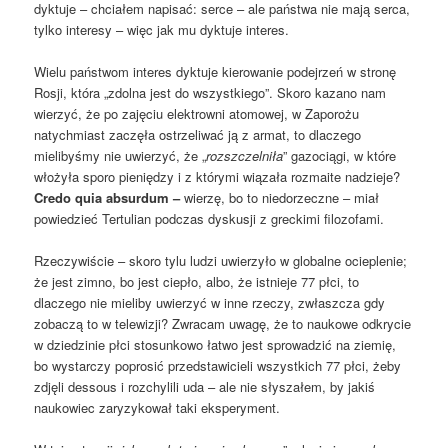
dyktuje – chciałem napisać: serce – ale państwa nie mają serca,
tylko interesy – więc jak mu dyktuje interes.
Wielu państwom interes dyktuje kierowanie podejrzeń w stronę
Rosji, która „zdolna jest do wszystkiego”. Skoro kazano nam
wierzyć, że po zajęciu elektrowni atomowej, w Zaporożu
natychmiast zaczęła ostrzeliwać ją z armat, to dlaczego
mielibyśmy nie uwierzyć, że „
rozszczelniła
” gazociągi, w które
włożyła sporo pieniędzy i z którymi wiązała rozmaite nadzieje?
Credo quia absurdum –
wierzę, bo to niedorzeczne – miał
powiedzieć Tertulian podczas dyskusji z greckimi filozofami.
Rzeczywiście – skoro tylu ludzi uwierzyło w globalne ocieplenie;
że jest zimno, bo jest ciepło, albo, że istnieje 77 płci, to
dlaczego nie mieliby uwierzyć w inne rzeczy, zwłaszcza gdy
zobaczą to w telewizji? Zwracam uwagę, że to naukowe odkrycie
w dziedzinie płci stosunkowo łatwo jest sprowadzić na ziemię,
bo wystarczy poprosić przedstawicieli wszystkich 77 płci, żeby
zdjęli dessous i rozchylili uda – ale nie słyszałem, by jakiś
naukowiec zaryzykował taki eksperyment.