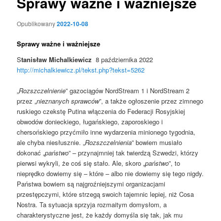
Sprawy ważne i ważniejsze
Opublikowany
2022-10-08
Sprawy ważne i ważniejsze
S
tanisław Michalkiewicz
8 października 2022
http://michalkiewicz.pl/tekst.php?tekst=5262
„
Rozszczelnienie
” gazociągów NordStream 1 i NordStream 2
przez „
nieznanych sprawców
”, a także ogłoszenie przez zimnego
ruskiego czekstę Putina włączenia do Federacji Rosyjskiej
obwodów donieckiego, ługańskiego, zaporoskiego i
chersońskiego przyćmiło inne wydarzenia minionego tygodnia,
ale chyba niesłusznie. „
Rozszczelnienia
” bowiem musiało
dokonać „
państwo
” – przynajmniej tak twierdzą Szwedzi, którzy
pierwsi wykryli, że coś się stało. Ale, skoro „
państwo
”, to
nieprędko dowiemy się – które – albo nie dowiemy się tego nigdy.
Państwa bowiem są najgroźniejszymi organizacjami
przestępczymi, które strzegą swoich tajemnic lepiej, niż Cosa
Nostra. Ta sytuacja sprzyja rozmaitym domysłom, a
charakterystyczne jest, że każdy domyśla się tak, jak mu