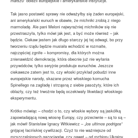
marszu
” obleźli europejskie i amerykańskie instytucje.
Tak jasno postawić sprawy nie odważyłby się żaden europejski,
ani amerykański eunuch w obawie, że michniki zrobią z niego
marmoladę. Ale pani Meloni najwyraźniej michników się nie
przestraszyła, tylko mówi jak jest, a być może również – jak
będzie. Ciekaw jestem jak długo starczy jej tej odwagi, bo przy
tworzeniu rządu będzie musiała wchodzić w rozmaite,
najczęściej zgniłe – kompromisy, dla których można
znienawidzić demokrację, która obecnie już nie wyłania
przywódców, tylko seryjnie produkuje eunuchów. Jeszcze
ciekawsze zatem jest to, czy włoski przykład pobudzi inne
europejskie narody, skazane przez włoskiego komucha
Spinellego na zagładę i strząsną z siebie pasożyty, które ich
oblazły, czy też trwożnie będą oczekiwały likwidacji włoskiego
eksperymentu.
Krótko mówiąc – chodzi o to, czy włoskie wybory są jaskółką
zapowiadającą nową wiosnę Europy, czy przeciwnie – są to są –
jak mówił Stanisław Ignacy Witkiewicz – „
los ultimos podrigos
”
gnijącej łacińskiej cywilizacji. Czyż to nie ważniejsze od
rozszczelnionych gazociągów, czy nawet – od rozbioru Ukrainy,