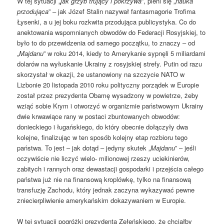
W tej sytuacji „
jak grzyb trujący i pokrzywa
”, pleni się „
nauka
przodująca
” – jak Józef Stalin nazywał fantasmagorie Trofima
Łysenki, a u jej boku rozkwita przodująca publicystyka. Co do
anektowania wspomnianych obwodów do Federacji Rosyjskiej, to
było to do przewidzenia od samego początku, to znaczy – od
„
Majdanu
” w roku 2014, kiedy to Amerykanie sypnęli 5 miliardami
dolarów na wyłuskanie Ukrainy z rosyjskiej strefy. Putin od razu
skorzystał w okazji, że ustanowiony na szczycie NATO w
Lizbonie 20 listopada 2010 roku polityczny porządek w Europie
został przez prezydenta Obamę wysadzony w powietrze, żeby
wziąć sobie Krym i otworzyć w organizmie państwowym Ukrainy
dwie krwawiące rany w postaci zbuntowanych obwodów:
donieckiego i ługańskiego, do który obecnie dołączyły dwa
kolejne, finalizując w ten sposób kolejny etap rozbioru tego
państwa. To jest – jak dotąd – jedyny skutek „
Majdanu
” – jeśli
oczywiście nie liczyć wielo- milionowej rzeszy uciekinierów,
zabitych i rannych oraz dewastacji gospodarki i przejścia całego
państwa już nie na finansową kroplówkę, tylko na finansową
transfuzję Zachodu, który jednak zaczyna wykazywać pewne
zniecierpliwienie amerykańskim dokazywaniem w Europie.
W tej sytuacji pogróżki prezydenta Zełeńskiego, że chciałby