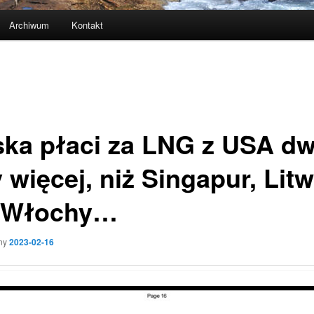
Archiwum
Kontakt
ska płaci za LNG z USA d
 więcej, niż Singapur, Lit
 Włochy…
ny
2023-02-16