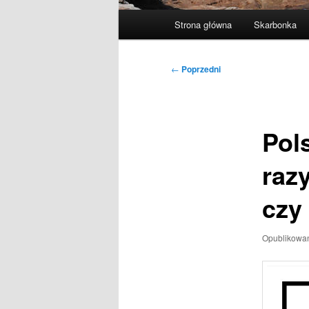
Główne
Strona główna
Skarbonka
menu
Nawigacja
←
Poprzedni
wpisu
Pol
razy
czy
Opublikowa