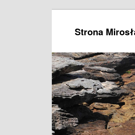
Przeskocz
do
tekstu
Strona Miros