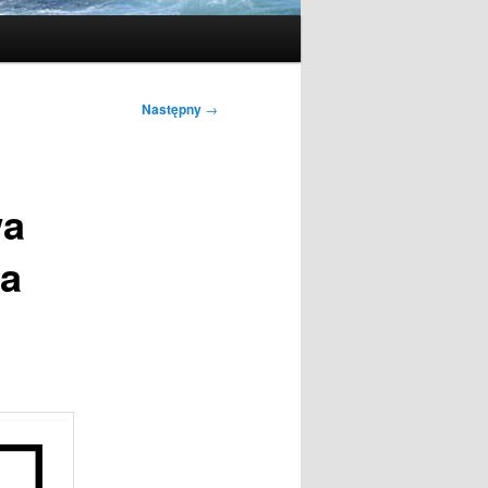
Następny
→
wa
wa