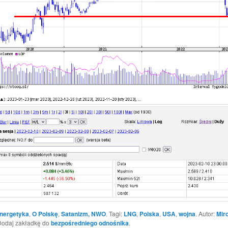
nergetyka
,
O Polskę
,
Satanizm, NWO
. Tagi:
LNG
,
Polska
,
USA
,
wojna
. Autor:
Mir
Dodaj zakładkę do
bezpośredniego odnośnika
.