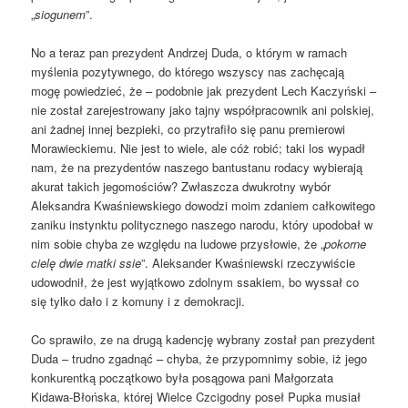
„
siogunem
”.
No a teraz pan prezydent Andrzej Duda, o którym w ramach
myślenia pozytywnego, do którego wszyscy nas zachęcają
mogę powiedzieć, że – podobnie jak prezydent Lech Kaczyński –
nie został zarejestrowany jako tajny współpracownik ani polskiej,
ani żadnej innej bezpieki, co przytrafiło się panu premierowi
Morawieckiemu. Nie jest to wiele, ale cóż robić; taki los wypadł
nam, że na prezydentów naszego bantustanu rodacy wybierają
akurat takich jegomościów? Zwłaszcza dwukrotny wybór
Aleksandra Kwaśniewskiego dowodzi moim zdaniem całkowitego
zaniku instynktu politycznego naszego narodu, który upodobał w
nim sobie chyba ze względu na ludowe przysłowie, że „
pokorne
cielę dwie matki ssie
”. Aleksander Kwaśniewski rzeczywiście
udowodnił, że jest wyjątkowo zdolnym ssakiem, bo wyssał co
się tylko dało i z komuny i z demokracji.
Co sprawiło, ze na drugą kadencję wybrany został pan prezydent
Duda – trudno zgadnąć – chyba, że przypomnimy sobie, iż jego
konkurentką początkowo była posągowa pani Małgorzata
Kidawa-Błońska, której Wielce Czcigodny poseł Pupka musiał