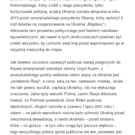
Kołomojskiego, który zrobił z niego prezydenta, tylko
kontynuował politykę, w jaką Ukraina została wkręcona w roku
2013 przez amerykańskiego prezydenta Obamę, który wyłożył 5
mld dolarów na zorganizowanie na Ukrainie „
Majdanu
” i
dokonanie tam przewrotu politycznego pod hasłami narodowo-
wyzwoleńczymi, ale nawet w tych okolicznościach powinien był
zrobić wszystko, by uchronić swój kraj przed wepchnięciem go w
rosyjską maszynkę do mięsa.
Jak bowiem szczerze zauważył podczas swojej pielgrzymki do
Kijowa amerykański sekretarz obrony Lloyd Austin, z
amerykańskiego punktu widzenia celem wojny na Ukrainie jest
„
osłabienie Rosji
”, a cena, jaką za ten, nawiasem mówiąc, wcale
nie taki pewny rezultat, zapłacą Ukraińcy, nie ma większego
znaczenia. Jakie były warunki Putina, zanim Rosja dokonała
inwazji, co Putinowi powiedział Józio Biden podczas
dwukrotnych, długich rozmów w czerwcu I lipcu 2021 roku i
zatem – na jakich warunkach można było uchronić Ukrainę przed
nieuchronną dewastacją, a naród ukraiński – przed stratami,
które – co gorsza – w tym roku mogą być jeszcze większe –
tego wszystkiego polska opinia publiczna nie wie, ponieważ jest