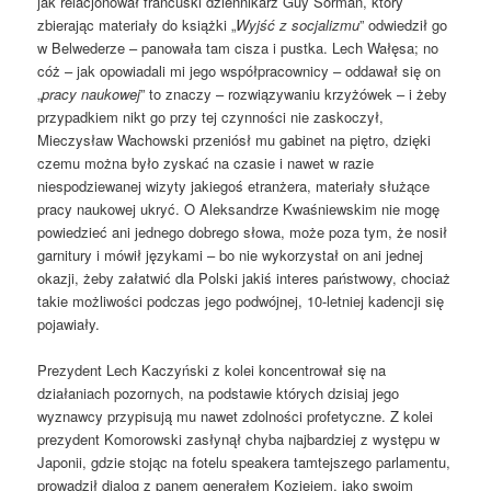
jak relacjonował francuski dziennikarz Guy Sorman, który
zbierając materiały do książki „
Wyjść z socjalizmu
” odwiedził go
w Belwederze – panowała tam cisza i pustka. Lech Wałęsa; no
cóż – jak opowiadali mi jego współpracownicy – oddawał się on
„
pracy naukowej
” to znaczy – rozwiązywaniu krzyżówek – i żeby
przypadkiem nikt go przy tej czynności nie zaskoczył,
Mieczysław Wachowski przeniósł mu gabinet na piętro, dzięki
czemu można było zyskać na czasie i nawet w razie
niespodziewanej wizyty jakiegoś etranżera, materiały służące
pracy naukowej ukryć. O Aleksandrze Kwaśniewskim nie mogę
powiedzieć ani jednego dobrego słowa, może poza tym, że nosił
garnitury i mówił językami – bo nie wykorzystał on ani jednej
okazji, żeby załatwić dla Polski jakiś interes państwowy, chociaż
takie możliwości podczas jego podwójnej, 10-letniej kadencji się
pojawiały.
Prezydent Lech Kaczyński z kolei koncentrował się na
działaniach pozornych, na podstawie których dzisiaj jego
wyznawcy przypisują mu nawet zdolności profetyczne. Z kolei
prezydent Komorowski zasłynął chyba najbardziej z występu w
Japonii, gdzie stojąc na fotelu speakera tamtejszego parlamentu,
prowadził dialog z panem generałem Koziejem, jako swoim