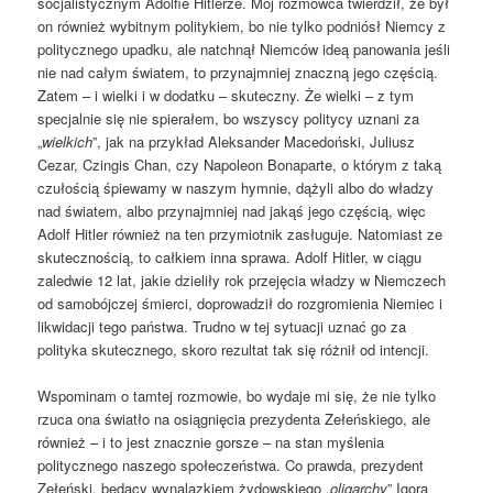
socjalistycznym Adolfie Hitlerze. Mój rozmówca twierdził, że był
on również wybitnym politykiem, bo nie tylko podniósł Niemcy z
politycznego upadku, ale natchnął Niemców ideą panowania jeśli
nie nad całym światem, to przynajmniej znaczną jego częścią.
Zatem – i wielki i w dodatku – skuteczny. Że wielki – z tym
specjalnie się nie spierałem, bo wszyscy politycy uznani za
„
wielkich
”, jak na przykład Aleksander Macedoński, Juliusz
Cezar, Czingis Chan, czy Napoleon Bonaparte, o którym z taką
czułością śpiewamy w naszym hymnie, dążyli albo do władzy
nad światem, albo przynajmniej nad jakąś jego częścią, więc
Adolf Hitler również na ten przymiotnik zasługuje. Natomiast ze
skutecznością, to całkiem inna sprawa. Adolf Hitler, w ciągu
zaledwie 12 lat, jakie dzieliły rok przejęcia władzy w Niemczech
od samobójczej śmierci, doprowadził do rozgromienia Niemiec i
likwidacji tego państwa. Trudno w tej sytuacji uznać go za
polityka skutecznego, skoro rezultat tak się różnił od intencji.
Wspominam o tamtej rozmowie, bo wydaje mi się, że nie tylko
rzuca ona światło na osiągnięcia prezydenta Zełeńskiego, ale
również – i to jest znacznie gorsze – na stan myślenia
politycznego naszego społeczeństwa. Co prawda, prezydent
Zełeński, będący wynalazkiem żydowskiego „
oligarchy
” Igora