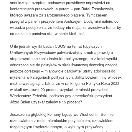
scenicznym szeptem podsuwać prawidłowe odpowiedzi na
konferencjach prasowych, a potem – pan Rafał Trzaskowski,
którego uważam za zarozumiałego blagiera. Tymczasem
przegrał z panem prezydentem Andrzejem Dudą minimalnie, co
wzbudza podejrzenia, że rodacy nie mają nic przeciwko temu, by
na czele ich państwa stał właśnie ktoś taki.
O ile jednak wyniki badań CBOS na temat tubylczych
Umiłowanych Przywódców potwierdzałyby smutną prawdę o
stopniowym zanikaniu instynktu politycznego, to z kolei wyniki
odnoszące się do polityków w skali światowej dowodzą czegoś
jeszcze gorszego – mianowicie całkowitej utraty zdolności do
myślenia w kategoriach politycznych. Jakiż bowiem inny wniosek
można wyciągnąć z faktu, że w rankingu na Polityka Roku 2022
w skali światowej 20 procent uzyskał ukraiński prezydent
Włodzimierz Zełeński, podczas gdy amerykański prezydent
Józio Biden uzyskał zaledwie 15 procent?
Jeszcze za głębokiej komuny będąc we Wschodnim Berlinie,
rozmawiałem z moim niemieckim przyjacielem, człowiekiem
rozgarniętym i wykształconym, o wybitnym przywódcy