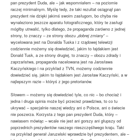
pan prezydent Duda, ale – jak wspomniałem – na poziomie
raczej minimalnym. Myślę tedy, że taki rezultat osiągnął pan
prezydent nie dzięki jakimś swoim zasługom, bo chyba nie
wynaleziono jeszcze aparatu fotograficznego, który te zasługi
mógłby utrwalić, tylko dlatego, że propaganda zarówno z jednej
strony, to znaczy – ze strony obozu „
dobrej zmiany
” –
wycelowana jest na Donalda Tuska i z rządowej telewizji
codziennie możemy się dowiedzieć, jakim to łajdakiem jest
Donald Tusk, a ze strony drugiej, to znaczy – obozu zdrady i
zaprzaństwa, propaganda nacelowana jest na Jarosława
Kaczyńskiego i na przykład z TVN, możemy codziennie
dowiedzieć się, jakim to łajdakiem jest Jarosław Kaczyński, a w
najlepszym razie – któryś z jego pretorianów.
Słowem – możemy się dowiedzieć tyle, co nic – bo chociaż i
jedna i druga opinia może być przecież prawdziwa, to co tu
ukrywać – specjalnie naszej wiedzy ani o Polsce, ani o świecie
nie poszerza. Korzysta z tego pan prezydent Duda, który –
nawiasem mówiąc – wcale nie jest ani gorszy ani głupszy od
poprzednich prezydentów naszego nieszczęśliwego kraju. Taki
na przykład generał Jaruzelski wprawdzie był prezydentem, ale –