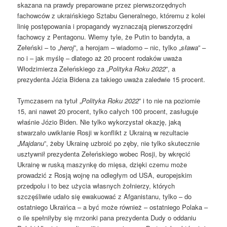
skazana na prawdy preparowane przez pierwszorzędnych
fachowców z ukraińskiego Sztabu Generalnego, któremu z kolei
linię postępowania i propagandy wyznaczają pierwszorzędni
fachowcy z Pentagonu. Wiemy tyle, że Putin to bandyta, a
Zełeński – to „
heroj
”, a herojam – wiadomo – nic, tylko „
sława
” –
no i – jak myślę – dlatego aż 20 procent rodaków uważa
Włodzimierza Zełeńskiego za „
Polityka Roku 2022
”, a
prezydenta Józia Bidena za takiego uważa zaledwie 15 procent.
Tymczasem na tytuł „
Polityka Roku 2022
” i to nie na poziomie
15, ani nawet 20 procent, tylko całych 100 procent, zasługuje
właśnie Józio Biden. Nie tylko wykorzystał okazję, jaką
stwarzało uwikłanie Rosji w konflikt z Ukrainą w rezultacie
„
Majdanu
”, żeby Ukrainę uzbroić po zęby, nie tylko skutecznie
usztywnił prezydenta Zełeńskiego wobec Rosji, by wkręcić
Ukrainę w ruską maszynkę do mięsa, dzięki czemu może
prowadzić z Rosją wojnę na odległym od USA, europejskim
przedpolu i to bez użycia własnych żołnierzy, których
szczęśliwie udało się ewakuować z Afganistanu, tylko – do
ostatniego Ukraińca – a być może również – ostatniego Polaka –
o ile spełniłyby się mrzonki pana prezydenta Dudy o oddaniu