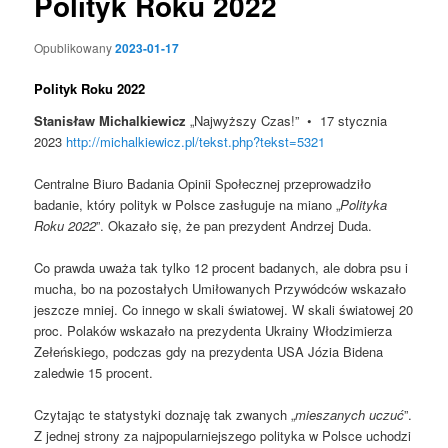
Polityk Roku 2022
Opublikowany
2023-01-17
Polityk Roku 2022
Stanisław Michalkiewicz
„Najwyższy Czas!” • 17 stycznia
2023
http://michalkiewicz.pl/tekst.php?tekst=5321
Centralne Biuro Badania Opinii Społecznej przeprowadziło
badanie, który polityk w Polsce zasługuje na miano „
Polityka
Roku 2022
”. Okazało się, że pan prezydent Andrzej Duda.
Co prawda uważa tak tylko 12 procent badanych, ale dobra psu i
mucha, bo na pozostałych Umiłowanych Przywódców wskazało
jeszcze mniej. Co innego w skali światowej. W skali światowej 20
proc. Polaków wskazało na prezydenta Ukrainy Włodzimierza
Zełeńskiego, podczas gdy na prezydenta USA Józia Bidena
zaledwie 15 procent.
Czytając te statystyki doznaję tak zwanych „
mieszanych uczuć
”.
Z jednej strony za najpopularniejszego polityka w Polsce uchodzi