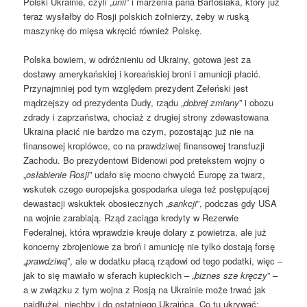
Polski Ukrainie, czyli „
unii
” i marzenia pana Bartosiaka, który już
teraz wysłałby do Rosji polskich żołnierzy, żeby w ruską
maszynkę do mięsa wkręcić również Polskę.
Polska bowiem, w odróżnieniu od Ukrainy, gotowa jest za
dostawy amerykańskiej i koreańskiej broni i amunicji płacić.
Przynajmniej pod tym względem prezydent Zełeński jest
mądrzejszy od prezydenta Dudy, rządu „
dobrej zmiany
” i obozu
zdrady i zaprzaństwa, chociaż z drugiej strony zdewastowana
Ukraina płacić nie bardzo ma czym, pozostając już nie na
finansowej kroplówce, co na prawdziwej finansowej transfuzji
Zachodu. Bo prezydentowi Bidenowi pod pretekstem wojny o
„
osłabienie Rosji
” udało się mocno chwycić Europę za twarz,
wskutek czego europejska gospodarka ulega też postępującej
dewastacji wskuktek obosiecznych „
sankcji
”, podczas gdy USA
na wojnie zarabiają. Rząd zaciąga kredyty w Rezerwie
Federalnej, która wprawdzie kreuje dolary z powietrza, ale już
koncerny zbrojeniowe za broń i amunicję nie tylko dostają forsę
„
prawdziwą
”, ale w dodatku płacą rządowi od tego podatki, więc –
jak to się mawiało w sferach kupieckich – „
biznes sze kręczy
” –
a w związku z tym wojna z Rosją na Ukrainie może trwać jak
najdłużej, niechby i do ostatniego Ukraińca. Co tu ukrywać;