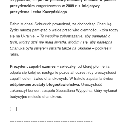
prezydenckim
zorganizowano
w 2009 r. z inicjatywy
prezydenta Lecha Kaczyńskiego
.
Rabin Michael Schudrich powiedział, że obchodząc Chanukę
Żydzi muszą pamiętać o walce przeciwko ciemności, która toczy
się na Ukrainie. –
To wspólne zobowiązanie, aby pamiętać o
tych, którzy dziś nie mają światła. Módlmy się, aby następna
Chanuka była świętem światła także na Ukrainie –
podkreślił
rabin.
Prezydent zapalił szames
– świeczkę, od której płomienia
odpala się kolejne, następnie pozostali uczestnicy uroczystości
zapalili osiem świec chanukowych. W trakcie zapalania świec
odśpiewane zostały błogosławieństwa.
Uroczystość
zakończył koncert zespołu Sebastiana Wypycha, który wykonał
tradycyjne melodie chanukowe.
[—-]
====================================