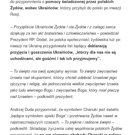
do przypomnienia o
pomocy świadczonej przez polskich
Żydów, wobec Ukraińców
, którzy przybyli do polski po inwazji
Rosji.
– Przyjęliście Ukraińców Żydów i nie-Żydów i z całego serca
dziękuję za ten akt braterstwa i człowieczeństwa
– powiedział
Prezydent RP. Dodał, że polska społeczność żydowska tuż po
inwazji na Ukrainę przygotowała list będący
deklaracją
przyjęcia i goszczenia Ukraińców, „którzy dla nas nie są
uchodźcami, ale gośćmi i tak ich przyjmujemy”.
– To święto ma swój specjalny wymiar. To święto zwycięstwa
Izraela nad okupantami, którzy chcieli odebrać Izraelowi jego
ojczyznę i religię, ale jednocześnie wielkie zwycięstwo Izraela
jako ludu wiernego Bogu i zwycięstwa Boga, który miał pieczę
nad Izraelem
– podkreślił prezydent.
Andrzej Duda przypomniał, że symbolem Chanuki jest światło
„będące symbolem opieki Boga” i przetrwania Żydów nawet w
najstraszniejszych czasach.
– To piękne i radosne święto –
podkreślił. Składając życzenia całej wspólnocie polskich Żydów
przypomniał, że
po raz pierwszy obchody Chanuki w pałacu