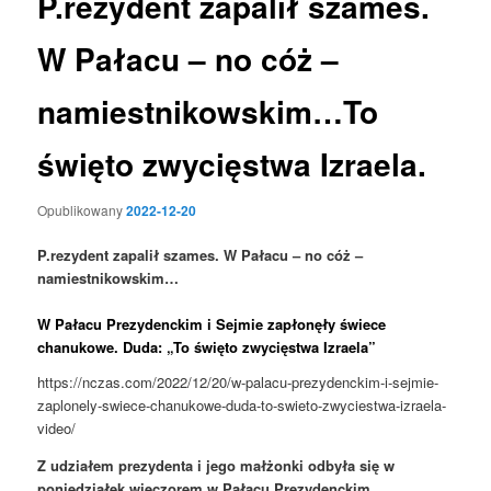
P.rezydent zapalił szames.
W Pałacu – no cóż –
namiestnikowskim…To
święto zwycięstwa Izraela.
Opublikowany
2022-12-20
P.rezydent zapalił szames. W Pałacu –
no cóż –
namiestnikowskim…
W Pałacu Prezydenckim i Sejmie zapłonęły świece
chanukowe. Duda: „To święto zwycięstwa Izraela”
https://nczas.com/2022/12/20/w-palacu-prezydenckim-i-sejmie-
zaplonely-swiece-chanukowe-duda-to-swieto-zwyciestwa-izraela-
video/
Z udziałem prezydenta i jego małżonki odbyła się w
poniedziałek wieczorem w Pałacu Prezydenckim