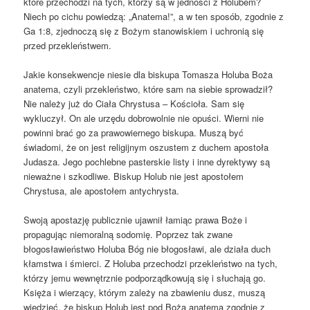
które przechodzi na tych, którzy są w jedności z Holubem?
Niech po cichu powiedzą: „Anatema!”, a w ten sposób, zgodnie z
Ga 1:8, zjednoczą się z Bożym stanowiskiem i uchronią się
przed przekleństwem.
Jakie konsekwencje niesie dla biskupa Tomasza Holuba Boża
anatema, czyli przekleństwo, które sam na siebie sprowadził?
Nie należy już do Ciała Chrystusa – Kościoła. Sam się
wykluczył. On ale urzędu dobrowolnie nie opuści. Wierni nie
powinni brać go za prawowiernego biskupa. Muszą być
świadomi, że on jest religijnym oszustem z duchem apostoła
Judasza. Jego pochlebne pasterskie listy i inne dyrektywy są
nieważne i szkodliwe. Biskup Holub
nie jest apostołem
Chrystusa, ale apostołem antychrysta.
Swoją apostazję publicznie ujawnił łamiąc prawa Boże i
propagując niemoralną sodomię. Poprzez tak zwane
błogosławieństwo Holuba Bóg nie błogosławi, ale działa duch
kłamstwa i śmierci. Z Holuba przechodzi przekleństwo na tych,
którzy jemu wewnętrznie podporządkowują się i słuchają go.
Księża i wierzący, którym zależy na zbawieniu dusz, muszą
wiedzieć, że biskup Holub jest pod Bożą anatemą zgodnie z