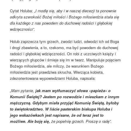
Cytat Holuba:
„I modlę się, aby i w naszej diecezji ta ponownie
odkryta szerokość Bożej miłości i Bożego miłosierdzia stała się
dla każdego z nas powodem do duchowej radości i głębokiej
wdzięczności”.
Holub zaprzecza tym grzech, zwodzi ludzi, odwodzi ich od Boga
i drogi zbawienia, a to, rzekomo, ma być powodem do duchowej
radości i głębokiej wdzięczności. On robi z uczciwych księży i
wierzących głupców i śmieje się im w twarz. Manipuluje pojęciem
Bożego miłosierdzia, ale milczy, że warunkiem Bożego
miłosierdzia jest prawdziwa skrucha. Wierząca kobieta,
zdezorientowana wypowiedziami Holuba, napisała:
„Mam pytanie,
jak mam wytłumaczyć słowa «papieża» o
Komunii Świętej? Jestem po rozwodzie i mieszkam z innym
mężczyzną. Gdybym miała przyjąć Komunię Świętą, byłoby
to świętokradztwo. W liście pasterskim biskupa Holuba i
jego wskazówkach jest napisane, że od teraz jest to
możliwe. Ale boję się,
że popełnię grzech. Proszę o radę”.