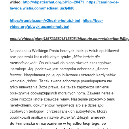
wideo
:
http://vkpatriarhat.org/pl/?p=20471
https://camino-de-
la-vida.wistia.com/medias/liua3j4kl0
https://rumble.com/v2hcxhe-holub.html
https://bcp-
video.org/pl/wykluczenie-holuba/
cos.tv/videos/play/43672956018136064bitchute.com/video/IkmEMqJ
Na początku Wielkiego Postu heretycki biskup Holub opublikował
tzw. pasterski list o obłudnym tytule:
„Miłosierdzie dla
rozwiedzionych”.
Opublikował do niego również szczegółową
instrukcję. Jej podstawą jest heretycka adhortacja
„Amoris
laetitia”.
Natychmiast po jej opublikowaniu czterech kardynałów
wzniosło
„dubia”.
Ta tak zwana adhortacja pseudopapieża nie
tylko unieważnia Boże prawa, ale także zaprzecza istnieniu
obiektywnie obowiązujących moralnych norm. Zawiera herezje,
które niszczą istotę zbawczej wiary. Następnie przeciwko temu
heretyckiemu dokumentowi wypowiedziało się dziesiątki
czołowych teologów i chrześcijańskich autorytetów, którzy
opublikowali analizę o nazwie
„Korekta”.
Złożyli wniosek
do Franciszka o rozróżnienie w tej adhortacji tego, co