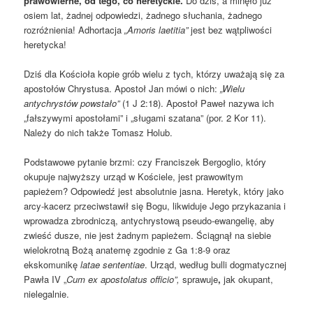
prawowierne, od tego, co heretyckie.
Do dziś, a minęło już
osiem lat, żadnej odpowiedzi, żadnego słuchania, żadnego
rozróżnienia! Adhortacja
„Amoris laetitia”
jest bez wątpliwości
heretycka!
Dziś dla Kościoła kopie grób wielu z tych, którzy uważają się za
apostołów Chrystusa. Apostoł Jan mówi o nich:
„Wielu
antychrystów powstało”
(1 J 2:18). Apostoł Paweł nazywa ich
„fałszywymi apostołami” i „sługami szatana” (por. 2 Kor 11).
Należy do nich także Tomasz Holub.
Podstawowe pytanie brzmi: czy Franciszek Bergoglio, który
okupuje najwyższy urząd w Kościele, jest prawowitym
papieżem? Odpowiedź jest absolutnie jasna. Heretyk, który jako
arcy-kacerz przeciwstawił się Bogu, likwiduje Jego przykazania i
wprowadza zbrodniczą, antychrystową pseudo-ewangelię, aby
zwieść dusze, nie jest żadnym papieżem. Ściągnął na siebie
wielokrotną Bożą anatemę zgodnie z Ga 1:8-9 oraz
ekskomunikę
latae sententiae
. Urząd, według bulli dogmatycznej
Pawła IV „
Cum ex apostolatus officio”,
sprawuje
,
jak okupant,
nielegalnie.