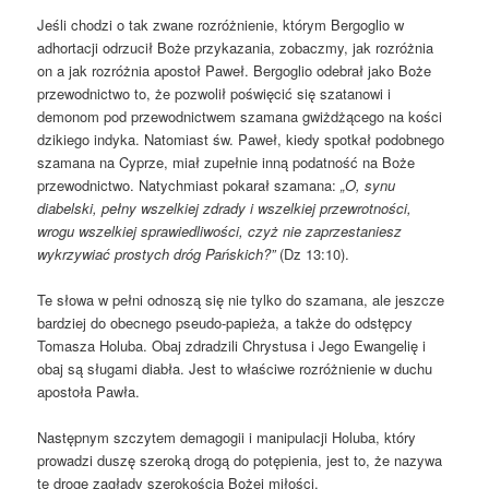
Jeśli chodzi o tak zwane rozróżnienie, którym Bergoglio w
adhortacji odrzucił Boże przykazania, zobaczmy, jak rozróżnia
on a jak rozróżnia apostoł Paweł. Bergoglio odebrał jako Boże
przewodnictwo to, że pozwolił poświęcić się szatanowi i
demonom pod przewodnictwem szamana gwiżdżącego na kości
dzikiego indyka. Natomiast św. Paweł, kiedy spotkał podobnego
szamana na Cyprze, miał zupełnie inną podatność na Boże
przewodnictwo. Natychmiast pokarał szamana:
„
O, synu
diabelski, pełny wszelkiej zdrady i wszelkiej przewrotności,
wrogu wszelkiej sprawiedliwości, czyż nie zaprzestaniesz
wykrzywiać prostych dróg Pańskich
?”
(Dz 13:10).
Te słowa w pełni odnoszą się nie tylko do szamana, ale jeszcze
bardziej do obecnego pseudo-papieża, a także do odstępcy
Tomasza Holuba. Obaj zdradzili Chrystusa i Jego Ewangelię i
obaj są sługami diabła. Jest to właściwe rozróżnienie w duchu
apostoła Pawła.
Następnym szczytem demagogii i manipulacji Holuba, który
prowadzi duszę szeroką drogą do potępienia, jest to, że nazywa
tę drogę zagłady szerokością Bożej miłości.