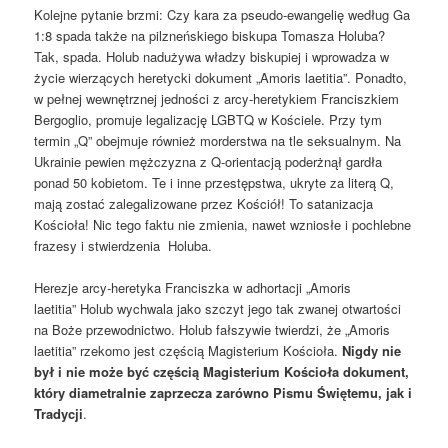
Kolejne pytanie brzmi: Czy kara za pseudo-ewangelię według Ga
1:8 spada także na pilzneńskiego biskupa Tomasza Holuba?
Tak, spada. Holub nadużywa władzy biskupiej i wprowadza w
życie wierzących heretycki dokument „Amoris laetitia”. Ponadto,
w pełnej wewnętrznej jedności z arcy-heretykiem Franciszkiem
Bergoglio, promuje legalizację LGBTQ w Kościele. Przy tym
termin „Q” obejmuje również morderstwa na tle seksualnym. Na
Ukrainie pewien mężczyzna z Q-orientacją poderżnął gardła
ponad 50 kobietom. Te i inne przestępstwa, ukryte za literą Q,
mają zostać zalegalizowane przez Kościół! To satanizacja
Kościoła! Nic tego faktu nie zmienia, nawet wzniosłe i pochlebne
frazesy i stwierdzenia Holuba.
Herezje arcy-heretyka Franciszka w adhortacji „Amoris
laetitia” Holub wychwala jako szczyt jego tak zwanej otwartości
na Boże przewodnictwo. Holub fałszywie twierdzi, że „Amoris
laetitia” rzekomo jest częścią Magisterium Kościoła.
Nigdy nie
był i nie może być częścią Magisterium Kościoła dokument,
który diametralnie zaprzecza zarówno Pismu Świętemu, jak i
Tradycji
.