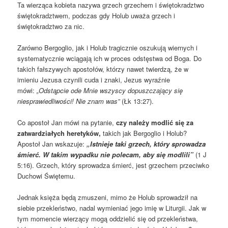
Ta wierząca kobieta nazywa grzech grzechem i świętokradztwo
świętokradztwem, podczas gdy Holub uważa grzech i
świętokradztwo za nic.
Zarówno Bergoglio, jak i Holub tragicznie oszukują wiernych i
systematycznie wciągają ich w proces odstęstwa od Boga. Do
takich fałszywych apostołów, którzy nawet twierdzą, że w
imieniu Jezusa czynili cuda i znaki, Jezus wyraźnie
mówi:
„
Odstąpcie ode Mnie wszyscy dopuszczający się
niesprawiedliwości!
Nie znam was”
(Łk 13:27).
Co apostoł Jan mówi na pytanie,
czy należy modlić się za
zatwardziałych heretyków,
takich jak Bergoglio i Holub?
Apostoł Jan wskazuje:
„Istnieje taki grzech, który sprowadza
śmierć. W takim wypadku nie polecam, aby się modlili”
(1 J
5:16). Grzech, który sprowadza śmierć, jest grzechem przeciwko
Duchowi Świętemu.
Jednak
księża będą zmuszeni, mimo że Holub sprowadził na
siebie przekleństwo, nadal wymieniać jego imię w Liturgii. Jak w
tym momencie wierzący mogą oddzielić się od przekleństwa,