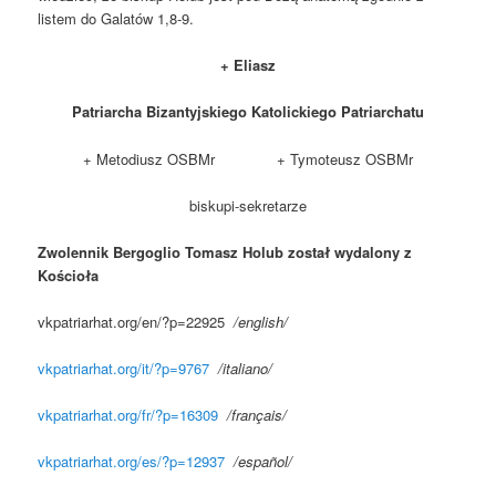
listem do Galatów 1,8-9.
+ Eliasz
Patriarcha Bizantyjskiego Katolickiego Patriarchatu
+ Metodiusz OSBMr + Tymoteusz OSBMr
biskupi-sekretarze
Zwolennik Bergoglio Tomasz Holub został wydalony z
Kościoła
vkpatriarhat.org/en/?p=22925
/
english/
vkpatriarhat.org/it/?p=9767
/
italiano/
vkpatriarhat.org/fr/?p=16309
/
franç
ais/
vkpatriarhat.org/es/?p=12937
/español/