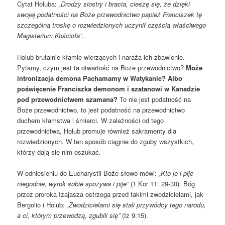
Cytat Holuba:
„Drodzy siostry i bracia, cieszę się, że dzięki
swojej podatności na Boże przewodnictwo papież Franciszek tę
szczególną troskę o rozwiedzionych uczynił częścią właściwego
Magisterium Kościoła”.
Holub brutalnie kłamie wierzących i naraża ich zbawienie.
Pytamy, czym jest ta otwartość na Boże przewodnictwo?
Może
intronizacja demona Pachamamy w Watykanie? Albo
poświęcenie Franciszka demonom i szatanowi w Kanadzie
pod przewodnictwem szamana?
To nie jest podatność na
Boże przewodnictwo, to jest podatność na przewodnictwo
duchem kłamstwa i śmierci. W zależności od tego
przewodnictwa, Holub
promuje również sakramenty dla
rozwiedzionych. W ten sposób ciągnie do zguby wszystkich,
którzy dają się nim oszukać.
W odniesieniu do Eucharystii Boże słowo mówi:
„Kto je i pije
niegodnie,
wyrok sobie spożywa i pije
”
(1 Kor 11: 29-30). Bóg
przez proroka Izajasza ostrzega przed takimi zwodzicielami, jak
Bergolio i Holub:
„
Zwodzicielami się stali przywódcy tego narodu,
a ci, którym przewodzą, zgubili się”
(Iz 9:15).