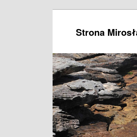
Przeskocz
do
tekstu
Strona Miros