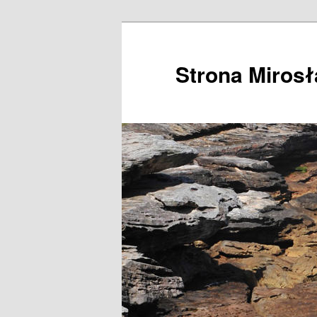
Przeskocz
do
tekstu
Strona Miros