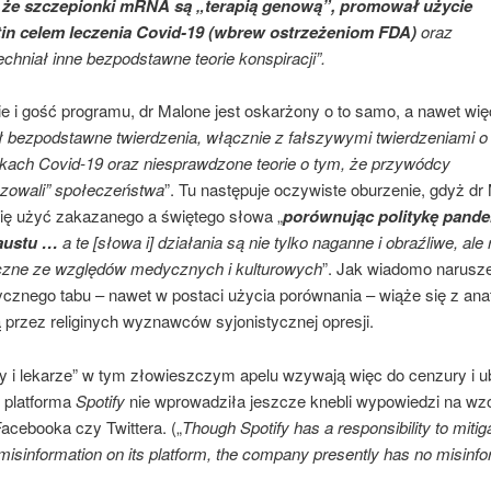
, że szczepionki mRNA są „terapią genową”, promował użycie
in celem leczenia Covid-19 (wbrew ostrzeżeniom FDA)
oraz
hniał inne bezpodstawne teorie konspiracji”.
 i gość programu, dr Malone jest oskarżony o to samo, a nawet wię
 bezpodstawne twierdzenia, włącznie z fałszywymi twierdzeniami o
kach Covid-19 oraz niesprawdzone teorie o tym, że przywódcy
yzowali” społeczeństwa
”. Tu następuje oczywiste oburzenie, gdyż dr
ię użyć zakazanego a świętego słowa „
porównując politykę pand
austu …
a te [słowa i] działania są nie tylko naganne i obraźliwe, ale
czne ze względów medycznych i kulturowych
”. Jak wiadomo narusz
ycznego tabu – nawet w postaci użycia porównania – wiąże się z an
 przez religinych wyznawców syjonistycznej opresji.
 i lekarze” w tym złowieszczym apelu wzywają więc do cenzury i u
e platforma
Spotify
nie wprowadziła jeszcze knebli wypowiedzi na wz
acebooka czy Twittera. („
Though Spotify has a responsibility to mitig
misinformation on its platform, the company presently has no misinfo