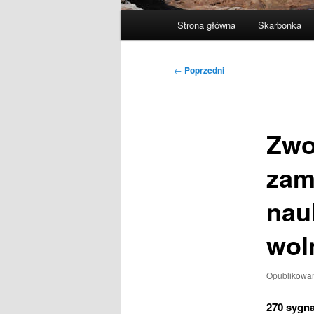
Główne
Strona główna
Skarbonka
menu
Nawigacja
←
Poprzedni
wpisu
Zwo
zam
nau
wol
Opublikowa
270 sygna