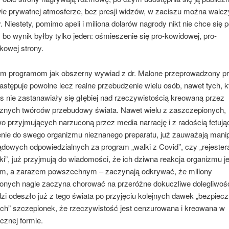
wie prywatnej atmosferze, bez presji widzów, w zaciszu można walcz
 Niestety, pomimo apeli i miliona dolarów nagrody nikt nie chce się 
bo wynik byłby tylko jeden: ośmieszenie się pro-kowidowej, pro-
kowej strony.
kim programom jak obszerny wywiad z dr. Malone przeprowadzony p
stępuje powolne lecz realne przebudzenie wielu osób, nawet tych, k
s nie zastanawiały się głębiej nad rzeczywistością kreowaną przez
cznych twórców przebudowy świata. Nawet wielu z zaszczepionych,
o przyjmujących narzuconą przez media narrację i z radością fetuj
nie do swego organizmu nieznanego preparatu, już zauważają manip
ądowych odpowiedzialnych za program „walki z Covid”, czy „rejester
i”, już przyjmują do wiadomości, że ich dziwna reakcja organizmu 
m, a zarazem powszechnym – zaczynają odkrywać, że miliony
onych nagle zaczyna chorować na przeróżne dokuczliwe dolegliwości
dzi odeszło już z tego świata po przyjęciu kolejnych dawek „bezpiecz
ch” szczepionek, że rzeczywistość jest cenzurowana i kreowana w
ycznej formie.