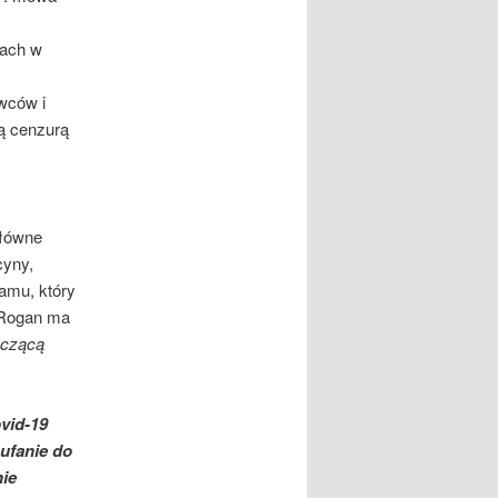
jach w
wców i
ną cenzurą
główne
cyny,
amu, który
 Rogan ma
yczącą
vid-19
ufanie do
nie