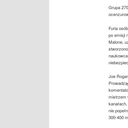
Grupa 270
ocenzurow
Furia osó
po emisji
Malone, u
stworzono
naukowca 
niebezpie
Joe Rogan
Prowadząc
komentator
mistrzem 
kanałach,
nie popeł
300-400 m