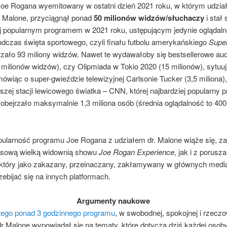
oe Rogana wyemitowany w ostatni dzień 2021 roku, w którym udział
r Malone, przyciągnął ponad
50 milionów widzów/słuchaczy
i stał 
ej popularnym programem w 2021 roku, ustępującym jedynie oglądaln
podczas święta sportowego, czyli finału futbolu amerykańskiego
Supe
rzało 93 miliony widzów. Nawet te wydawałoby się bestsellerowe aud
milionów widzów), czy Olipmiada w Tokio 2020 (15 milionów), sytuuj
 mówiąc o super-gwieździe telewizyjnej Carlsonie Tucker (3,5 miliona)
szej stacji lewicowego światka – CNN, której najbardziej popularny 
obejrzało maksymalnie 1,3 miliona osób (średnia oglądalność to 400
pularność programu Joe Rogana z udziałem dr. Malone wiąże się, z
sową wielką widownią showu
Joe Rogan Experience
, jak i z porus
który jako zakazany, przeinaczany, zakłamywany w głównych medi
zebijać się na innych platformach.
Argumenty naukowe
tego ponad 3 godzinnego programu
, w swobodnej, spokojnej i rzeczo
 dr Malone wypowiadał się na tematy, które dotyczą dziś każdej oso