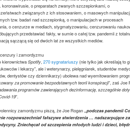
w. koronawirusie, o preparatach zwanych szczepionkami, o
czeństwach związanych z ich stosowaniem, o masowych manipulac
amych tzw. badań nad szczepionką, o manipulacjach w procesach
ania, o cenzurze w mediach, stygmatyzowaniu, cenzurowaniu nauko
óbujących przedstawiać fakty, w sumie o całej tzw. pandemii z total
rmacją sączącą się od dwóch lat ze wszystkich mediów.
 cenzury i zamordyzmu
do kierownictwa
Spotify
,
270 sygnatariuszy
(nie tylko jak określają to 
kowców i lekarzy”, ale i weterynarzy, pielęgniarek, studentów medy
ów, dentystów czy dziennikarzy) ubolewa nad wyemitowaniem progr
kowany za promowanie bezpodstawnych teorii konspiracji
”, zaś Joe
nadawania programów zawierających dezinformację, szczególnie dot
Covid-19
”.
zwolennicy zamordyzmu piszą, że Joe Rogan
„
podczas pandemii Co
nie rozpowszechniał fałszywe stwierdzenia …
nadszarpujące za
edycyny. Zniechęcał od szczepienia młodych ludzi i dzieci, błęd