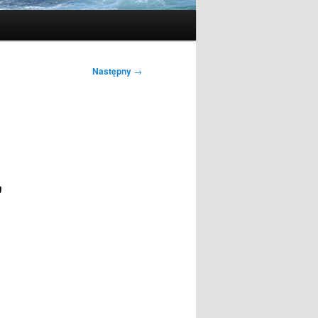
Następny
→
,
i