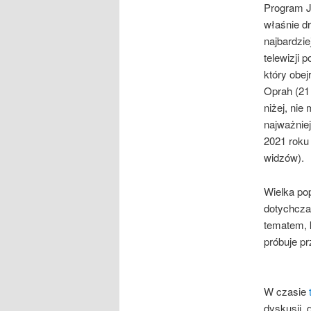
Program J
właśnie d
najbardzi
telewizji 
który obej
Oprah (21 
niżej, nie
najważniej
2021 roku 
widzów).
Wielka po
dotychcza
tematem, 
próbuje pr
W czasie
dyskusji,