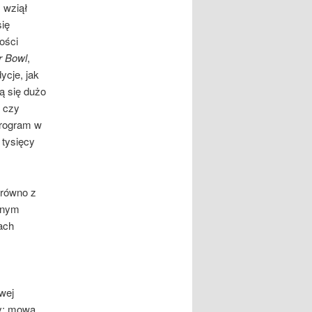
 wziął
się
ości
r Bowl
,
ycje, jak
ą się dużo
, czy
program w
 tysięcy
arówno z
zanym
ach
wej
by: mowa