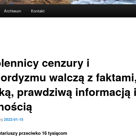
Archiwum
Kontakt
lennicy cenzury i
ordyzmu walczą z faktami
ką, prawdziwą informacją 
nością
ny
2022-01-15
tariuszy przeciwko 16 tysiącom