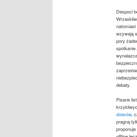
Despoci bo
Wrzaskliw
natomiast 
wzywają sw
pory żaden
spotkanie.
wynalazc
bezpieczn
zaprzesta
niebezpie
debaty.
Pisane lis
krzykliwyc
dolarów
, 
pragną tyl
proponuje
offline le