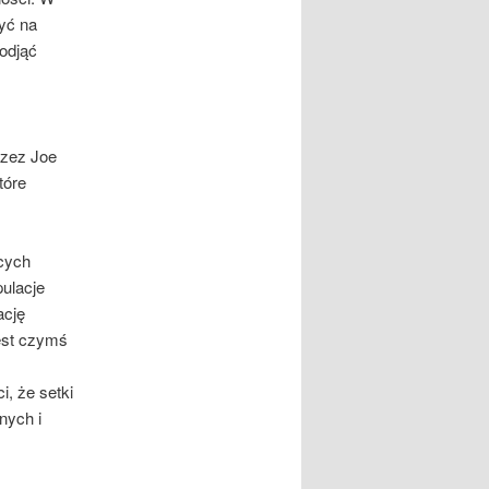
yć na
podjąć
rzez Joe
tóre
ących
ulacje
ację
jest czymś
, że setki
nych i