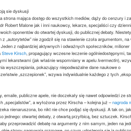
ją sie dyskusji
a strona mająca dostęp do wszystkich mediów, dąży do cenzury i z
dr Robert Malone jak i inni naukowcy, lekarze, specjaliści czy dzienn
oich oponentów do otwartej dyskusji, do publicznej debaty. Niestety,
 z „autorytetów” nie zgodził się na stawienie czoła argumentom, na
 Jeden z najbardziej aktywnych i odważnych społeczników, milioner 
a
Steve Kirsch
, propagujący wczesne leczenie ogólniedostępnymi, tan
ymi lekarstwami (jak właśnie wspomniany w apelu
Ivermectin
), wzy
nia wyszczepiania, pokazujący niepodważalne dane naukowe o
czeństwie „szczepionek”, wzywa indywidualnie każdego z tych „eksp
ty, emaile, publiczne apele, nie doczekały się nawet odpowiedzi ze st
h „specjalistów”, a wyłożona przez Kirscha – kolejna już –
nagroda m
czeka nienaruszona, bo nikt nie chce podjąć się dyskusji. A tak on, jak 
ko jednego: otwartej debaty, z otwartą przyłbicą, bez sztuczek. Kirsc
 aby przeprowadzić debatę na argumenty z nim samym, jeden na jed
cz obie strony nagrywają rozmowę, po czym udostępnia się ją publicz