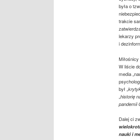
była o tz
niebezpie
trakcie s
zatwierdz
lekarzy pr
i dezinfo
Miłośnicy
W liście 
media „nau
psycholog
był „
kryty
„
historię 
pandemii 
Dalej ci 
wielokrot
nauki i m