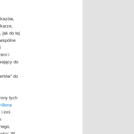
akazów,
ikarze,
 jak do tej
 wspólne
i
imi i
wający do
ertów” do
rony tych
iliona
i inni
h
nego,
ności. W