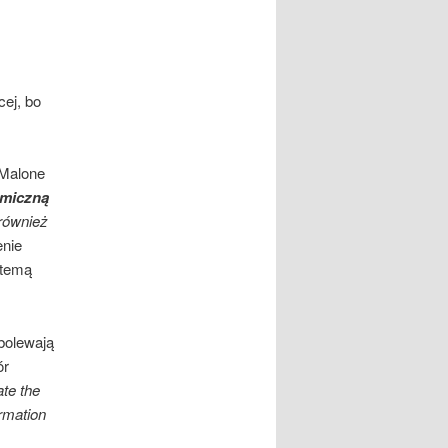
cej, bo
 Malone
emiczną
 również
enie
atemą
bolewają
ór
ate the
rmation