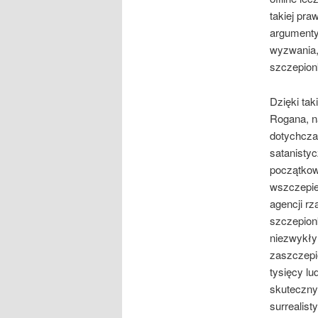
takiej pra
argumenty.
wyzwania, 
szczepion
Dzięki ta
Rogana, na
dotychcza
satanisty
początkow
wszczepie
agencji rz
szczepionk
niezwykły
zaszczepi
tysięcy lu
skuteczny
surrealist