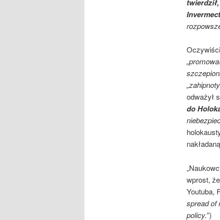
twierdził
Invermect
rozpowszec
Oczywiście
„promował
szczepion
„zahipnot
odważył s
do Holok
niebezpie
holokaust
nakładaną
„Naukowcy
wprost, ż
Youtuba, F
spread of 
policy.
”)