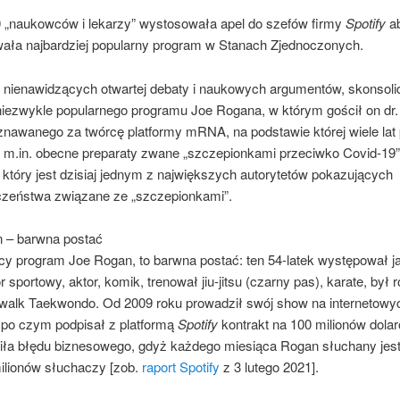
 „naukowców i lekarzy” wystosowała apel do szefów firmy
Spotify
a
ała najbardziej popularny program w Stanach Zjednoczonych.
b nienawidzących otwartej debaty i naukowych argumentów, skonsoli
 niezwykle popularnego programu Joe Rogana, w którym gościł on dr.
znawanego za twórcę platformy mRNA, na podstawie której wiele lat 
 m.in. obecne preparaty zwane „szczepionkami przeciwko Covid-19”
który jest dzisiaj jednym z największych autorytetów pokazujących
czeństwa związane ze „szczepionkami”.
 – barwna postać
y program Joe Rogan, to barwna postać: ten 54-latek występował j
 sportowy, aktor, komik, trenował jiu-jitsu (czarny pas), karate, był 
walk Taekwondo. Od 2009 roku prowadził swój show na internetowy
 po czym podpisał z platformą
Spotify
kontrakt na 100 milionów dola
niła błędu biznesowego, gdyż każdego miesiąca Rogan słuchany jes
ilionów słuchaczy [zob.
raport Spotify
z 3 lutego 2021].