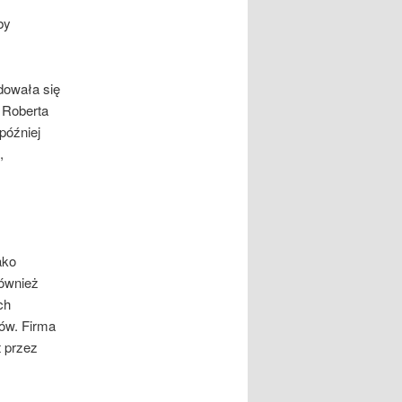
by
dowała się
 Roberta
później
,
ako
również
ch
rów. Firma
t przez