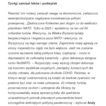
Czołgi zamiast leków i podwyżek
Również inni mówcy zwracali uwagę na ekonomiczne, zwłaszcza
wewnątrzbrytyjskie negatywne konsekwencje polityki
prowojennej. „
Zjednoczone Królestwo jest drugim co do wielkości
płatnikiem NATO. Tylko w 2023 r. wydaliśmy na ten cel 60
miliardów funtów. Wierzymy, że Wielka Brytania byłaby
bezpieczniejsza i bogatsza poza NATO i wierzymy, że
Brytyjczycy są tego samego zdania. Zagrożenie nową agresją ze
strony imperializmu nigdy nie było większe. Jeśli nie zostanie
rzucone wyzwanie takiej polityce klasy rządzącej – może to
doprowadzić do całkowitej katastrofy
– głosi deklaracja wstępna
ruchu No2NATO. –
Rozpoczęty nowy wyścig zbrojeń dokonuje
się kosztem wydatków socjalnych, pieniędzy koniecznych dla
służby zdrowia, dla pokonania skutków COVID. Państwa, w
którym wciąż codziennością są kolejki do banków żywności nie
powinno być stać na nowe uzbrojenie. 23 miliardy funtów,
przeznaczone na broń i uzbrojenie dla Ukrainy by
kontynuowałaby wojnę wystarczyłoby dla spełnienia
uzasadnionych potrzeb płacowych pracowników branż
szczególnie dotkniętych polityką pandemiczną
– wyliczał
Andy