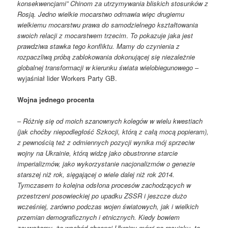
konsekwencjami” Chinom za utrzymywania bliskich stosunków z
Rosją. Jedno wielkie mocarstwo odmawia więc drugiemu
wielkiemu mocarstwu prawa do samodzielnego kształtowania
swoich relacji z mocarstwem trzecim
.
To pokazuje jaka jest
prawdziwa stawka tego konfliktu. Mamy do czynienia z
rozpaczliwą próbą zablokowania dokonującej się niezależnie
globalnej transformacji w kierunku świata wielobiegunowego
–
wyjaśniał lider Workers Party GB.
Wojna jednego procenta
–
Różnię się od moich szanownych kolegów w wielu kwestiach
(jak choćby niepodległość Szkocji, którą z całą mocą popieram),
z pewnością też z odmiennych pozycji wynika mój sprzeciw
wojny na Ukrainie, którą widzę jako obustronne starcie
imperializmów, jako wykorzystanie nacjonalizmów o genezie
starszej niż rok, sięgającej o wiele dalej niż rok 2014.
Tymczasem to kolejna odsłona procesów zachodzących w
przestrzeni posowieckiej po upadku ZSSR i jeszcze dużo
wcześniej, zarówno podczas wojen światowych, jak i wielkich
przemian demograficznych i etnicznych. Kiedy bowiem
zauważamy, że wschód obecnej Ukrainy mówi po rosyjsku, to