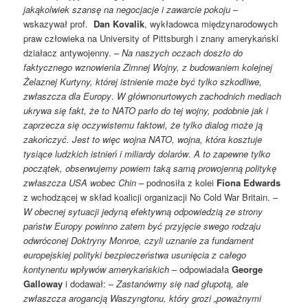
jakąkolwiek szansę na negocjacje i zawarcie pokoju
–
wskazywał prof.
Dan Kovalik
, wykładowca międzynarodowych
praw człowieka na University of Pittsburgh i znany amerykański
działacz antywojenny. –
Na naszych oczach doszło do
faktycznego wznowienia Zimnej Wojny, z budowaniem kolejnej
Żelaznej Kurtyny, której istnienie może być tylko szkodliwe,
zwłaszcza dla Europy
.
W głównonurtowych zachodnich mediach
ukrywa się fakt, że to NATO parło do tej wojny, podobnie jak i
zaprzecza się oczywistemu faktowi, że tylko dialog może ją
zakończyć. Jest to więc wojna NATO, wojna, która kosztuje
tysiące ludzkich istnień i miliardy dolarów
.
A to zapewne tylko
początek, obserwujemy powiem taką samą prowojenną politykę
zwłaszcza USA wobec Chin
– podnosiła z kolei
Fiona Edwards
z wchodzącej w skład koalicji organizacji No Cold War Britain. –
W obecnej sytuacji jedyną efektywną odpowiedzią ze strony
państw Europy powinno zatem być przyjęcie swego rodzaju
odwróconej Doktryny Monroe, czyli uznanie za fundament
europejskiej polityki bezpieczeństwa usunięcia z całego
kontynentu wpływów amerykańskich
– odpowiadała
George
Galloway
i dodawał: –
Zastanówmy się nad głupotą, ale
zwłaszcza arogancją Waszyngtonu, który grozi „poważnymi