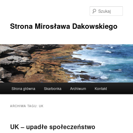
Przeskocz
Przeskocz
do
do
Szuka
tekstu
widgetów
Strona Mirosława Dakowskiego
Główne
Strona główna
Skarbonka
Archiwum
Kontakt
menu
ARCHIWA TAGU:
UK
UK – upadłe społeczeństwo