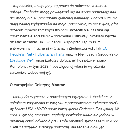
–
Imperialiści, uzurpujący są prawo do mówienia w imieniu
całego „Zachodu” mogą powoływać się na swoją dominację nad
nie więcej niż 13 procentami globalnej populacji. I nawet tutaj nie
mają żadnej wyłączności na rację, przeciwnie, to nasz głos, głos
przeciw imperialistycznym wojnom, przeciw NATO staje się
coraz bardzie słyszalny
– podkreślał Galloway. No2Nato będzie
działać w całym UK i w Irlandii, współpracując m.in. z
antywojennymi ruchami w Stanach Zjednoczonych, jak
US
People’s Party
i
Libertarian Party
oraz w Niemczech (środowisko
Die junge Welt,
organizatorzy dorocznej Rosa-Luxemburg-
Konferenz, w tym 2023 r. poświęconej właśnie wyrażeniu
sprzeciwu wobec wojny).
O europejską Doktrynę Monroe
–
Mamy do czynienia z odwróconym kryzysem kubańskim, z
eskalacją zagrożenia w związku z przesuwaniem militarnej strefy
wpływów USA i NATO coraz bliżej granic Federacji Rosyjskiej. W
1962 r. groźbę atomowej zagłady ludzkości udało się jednak w
ostatniej chwili odwrócić przy stole rokowań, tymczasem w 2022
r. NATO przyjęło strategię odwrotną, skutecznie blokując