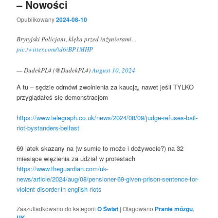
– Nowości
Opublikowany
2024-08-10
Brytyjski Policjant, klęka przed inżynierami…
pic.twitter.com/td6iBP1MHP
— DudekPL4 (@DudekPL4)
August 10, 2024
A tu – sędzie odmówi zwolnienia za kaucją, nawet jeśli TYLKO
przyglądałeś się demonstracjom
https://www.telegraph.co.uk/news/2024/08/09/judge-refuses-bail-
riot-bystanders-belfast
69 latek skazany na (w sumie to może i dożywocie?) na 32
miesiące więzienia za udział w protestach
https://www.theguardian.com/uk-
news/article/2024/aug/08/pensioner-69-given-prison-sentence-for-
violent-disorder-in-english-riots
Zaszufladkowano do kategorii
O Świat
|
Otagowano
Pranie mózgu
,
UK