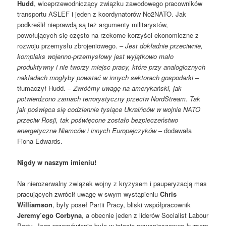
Hudd
, wiceprzewodniczący związku zawodowego pracowników
transportu ASLEF i jeden z koordynatorów No2NATO. Jak
podkreślił nieprawdą są też argumenty militarystów,
powołujących się często na rzekome korzyści ekonomiczne z
rozwoju przemysłu zbrojeniowego. –
Jest dokładnie przeciwnie,
kompleks wojenno-przemysłowy jest wyjątkowo mało
produktywny i nie tworzy miejsc pracy, które przy analogicznych
nakładach mogłyby powstać w innych sektorach gospodarki
–
tłumaczył Hudd. –
Zwróćmy uwagę na amerykański, jak
potwierdzono zamach terrorystyczny przeciw NordStream. Tak
jak poświęca się codziennie tysiące Ukraińców w wojnie NATO
przeciw Rosji, tak poświęcone zostało bezpieczeństwo
energetyczne Niemców i innych Europejczyków
– dodawała
Fiona Edwards.
Nigdy w naszym imieniu!
Na nierozerwalny związek wojny z kryzysem i pauperyzacją mas
pracujących zwrócił uwagę w swym wystąpieniu
Chris
Williamson
, były poseł Partii Pracy, bliski współpracownik
Jeremy’ego Corbyna
, a obecnie jeden z liderów Socialist Labour
Party. Jego przemówienie było w istocie przyspieszonym kursem