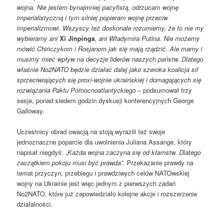
wojna. Nie jestem bynajmniej pacyfistą, odrzucam wojnę
imperialistyczną i tym silniej popieram wojnę przeciw
imperializmowi. Wszyscy też doskonale rozumiemy, że to nie my
wybieramy ani
Xi Jinpinga
, ani Władymira Putina. Nie możemy
mówić Chińczykom i Rosjanom jak się mają rządzić. Ale mamy i
musimy mieć wpływ na decyzje liderów naszych państw. Dlatego
właśnie No2NATO będzie działać dalej jako szeroka koalicja sił
sprzeciwiających się proxi-wojnie ukraińskiej i domagających się
rozwiązania Paktu Północnoatlantyckiego
– podsumował trzy
sesje, ponad siedem godzin dyskusji konferencyjnych George
Galloway.
Uczestnicy obrad owacją na stoją wyrazili też swoje
jednoznaczne poparcie dla uwolnienia Juliana Assange, który
napisał niegdyś: „
Każda wojna zaczyna się od kłamstw. Dlatego
zaczątkiem pokoju musi być prawda”.
Przekazanie prawdy na
temat przyczyn, przebiegu i prawdziwych celów NATOwskiej
wojny na Ukrainie jest więc jednym z pierwszych zadań
No2NATO, które już zapowiedziało kolejne akcje i rozszerzenie
działalności.