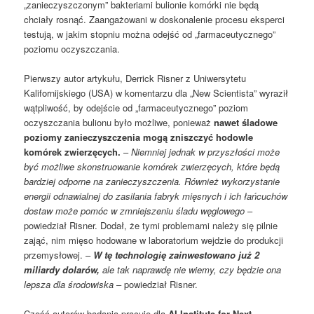
„zanieczyszczonym” bakteriami bulionie komórki nie będą
chciały rosnąć. Zaangażowani w doskonalenie procesu eksperci
testują, w jakim stopniu można odejść od „farmaceutycznego”
poziomu oczyszczania.
Pierwszy autor artykułu, Derrick Risner z Uniwersytetu
Kalifornijskiego (USA) w komentarzu dla „New Scientista” wyraził
wątpliwość, by odejście od „farmaceutycznego” poziom
oczyszczania bulionu było możliwe, ponieważ
nawet śladowe
poziomy zanieczyszczenia mogą zniszczyć hodowle
komórek zwierzęcych.
–
Niemniej jednak w przyszłości może
być możliwe skonstruowanie komórek zwierzęcych, które będą
bardziej odporne na zanieczyszczenia. Również wykorzystanie
energii odnawialnej do zasilania fabryk mięsnych i ich łańcuchów
dostaw może pomóc w zmniejszeniu śladu węglowego
–
powiedział Risner. Dodał, że tymi problemami należy się pilnie
zająć, nim mięso hodowane w laboratorium wejdzie do produkcji
przemysłowej. –
W tę technologię zainwestowano już 2
miliardy dolarów,
ale tak naprawdę nie wiemy, czy będzie ona
lepsza dla środowiska
– powiedział Risner.
Część autorów badania pracuje dla
AI Institute for Next