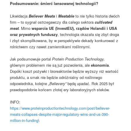
Podsumowanie: śmierć lansowanej technologii?
Likwidacja
Believer Meats
i
Meatable
to nie tylko historia dwóch
firm – to sygnał ostrzegawczy dla całego sektora
cultivated
meat
.
Mimo
wsparcia UE (InvestEU), rządów Holandii i USA
oraz prywatnych funduszy
, technologia okazała się zbyt droga
i zbyt skomplikowana, by w perspektywie dekady konkurować z
rolnictwem czy nawet zamiennikami roślinnymi.
Jak podsumowuje portal
Protein Production Technology,
głównym problemem nie są już pozwolenia, ale
ekonomia
.
Dopóki koszt pożywki i bioreaktorów będzie wyższy niż wartość
produktu, a smak nie będzie odróżnialny od roślinnego
odpowiednika, kolejne
„Believery”
będą upadać. Rok 2025 był
prawdopodobnie końcem złotej ery laboratoryjnych steków.
INFO:
https://www.proteinproductiontechnology.com/post/believer-
meats-collapses-despite-major-regulatory-wins-and-us-390-
million-in-funding
\