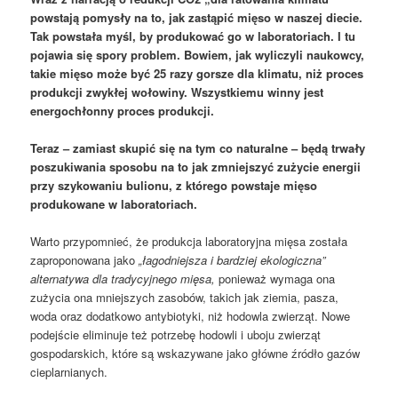
powstają pomysły na to, jak zastąpić mięso w naszej diecie.
Tak powstała myśl, by produkować go w laboratoriach. I tu
pojawia się spory problem. Bowiem, jak wyliczyli naukowcy,
takie mięso może być 25 razy gorsze dla klimatu, niż proces
produkcji zwykłej wołowiny. Wszystkiemu winny jest
energochłonny proces produkcji.
Teraz – zamiast skupić się na tym co naturalne – będą trwały
poszukiwania sposobu na to jak zmniejszyć zużycie energii
przy szykowaniu bulionu, z którego powstaje mięso
produkowane w laboratoriach.
Warto przypomnieć, że produkcja laboratoryjna mięsa została
zaproponowana jako
„łagodniejsza i bardziej ekologiczna”
alternatywa dla tradycyjnego mięsa,
ponieważ wymaga ona
zużycia ona mniejszych zasobów, takich jak ziemia, pasza,
woda oraz dodatkowo antybiotyki, niż hodowla zwierząt. Nowe
podejście eliminuje też potrzebę hodowli i uboju zwierząt
gospodarskich, które są wskazywane jako główne źródło gazów
cieplarnianych.