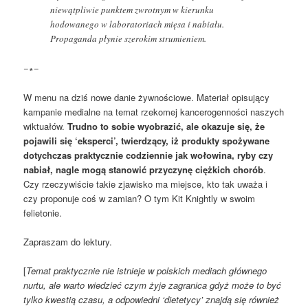
niewątpliwie punktem zwrotnym w kierunku
hodowanego w laboratoriach mięsa i nabiału.
Propaganda płynie szerokim strumieniem.
−∗−
W menu na dziś nowe danie żywnościowe. Materiał opisujący
kampanie medialne na temat rzekomej kancerogenności naszych
wiktuałów.
Trudno to sobie wyobrazić, ale okazuje się, że
pojawili się ‘eksperci’, twierdzący, iż produkty spożywane
dotychczas praktycznie codziennie jak wołowina, ryby czy
nabiał, nagle mogą stanowić przyczynę ciężkich chorób
.
Czy rzeczywiście takie zjawisko ma miejsce, kto tak uważa i
czy proponuje coś w zamian? O tym Kit Knightly w swoim
felietonie.
Zapraszam do lektury.
[
Temat praktycznie nie istnieje w polskich mediach głównego
nurtu, ale warto wiedzieć czym żyje zagranica gdyż może to być
tylko kwestią czasu, a odpowiedni ‘dietetycy’ znajdą się również