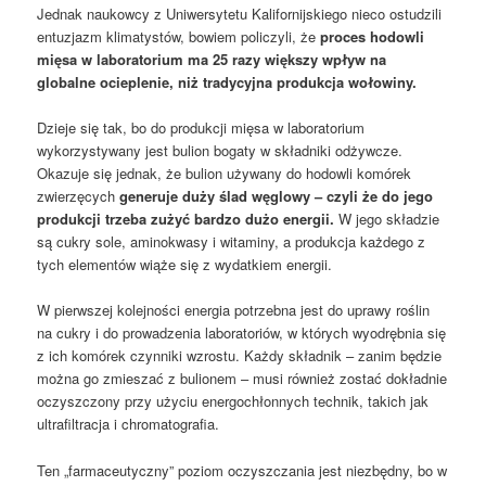
Jednak naukowcy z Uniwersytetu Kalifornijskiego nieco ostudzili
entuzjazm klimatystów, bowiem policzyli, że
proces hodowli
mięsa w laboratorium ma 25 razy większy wpływ na
globalne ocieplenie, niż tradycyjna produkcja wołowiny.
Dzieje się tak, bo do produkcji mięsa w laboratorium
wykorzystywany jest bulion bogaty w składniki odżywcze.
Okazuje się jednak, że bulion używany do hodowli komórek
zwierzęcych
generuje duży ślad węglowy – czyli że do jego
produkcji trzeba zużyć bardzo dużo energii.
W jego składzie
są cukry sole, aminokwasy i witaminy, a produkcja każdego z
tych elementów wiąże się z wydatkiem energii.
W pierwszej kolejności energia potrzebna jest do uprawy roślin
na cukry i do prowadzenia laboratoriów, w których wyodrębnia się
z ich komórek czynniki wzrostu. Każdy składnik – zanim będzie
można go zmieszać z bulionem – musi również zostać dokładnie
oczyszczony przy użyciu energochłonnych technik, takich jak
ultrafiltracja i chromatografia.
Ten „farmaceutyczny” poziom oczyszczania jest niezbędny, bo w