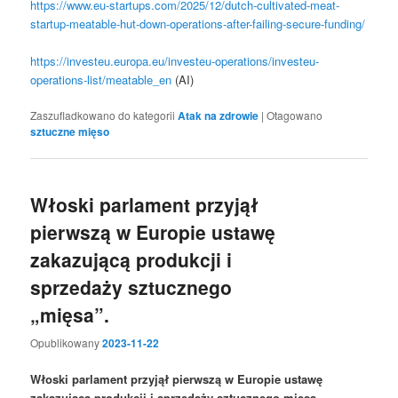
https://www.eu-startups.com/2025/12/dutch-cultivated-meat-
startup-meatable-hut-down-operations-after-failing-secure-funding/
https://investeu.europa.eu/investeu-operations/investeu-
operations-list/meatable_en
(AI)
Zaszufladkowano do kategorii
Atak na zdrowie
|
Otagowano
sztuczne mięso
Włoski parlament przyjął
pierwszą w Europie ustawę
zakazującą produkcji i
sprzedaży sztucznego
„mięsa”.
Opublikowany
2023-11-22
Włoski parlament przyjął pierwszą w Europie ustawę
zakazującą produkcji i sprzedaży sztucznego mięsa.