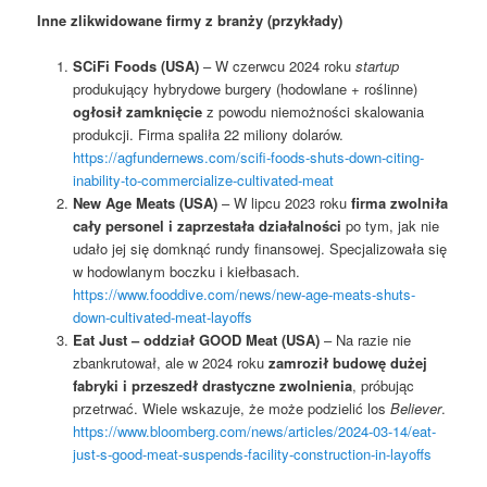
Inne zlikwidowane firmy z branży (przykłady)
SCiFi Foods (USA)
– W czerwcu 2024 roku
startup
produkujący hybrydowe burgery (hodowlane + roślinne)
ogłosił zamknięcie
z powodu niemożności skalowania
produkcji. Firma spaliła 22 miliony dolarów.
https://agfundernews.com/scifi-foods-shuts-down-citing-
inability-to-commercialize-cultivated-meat
New Age Meats (USA)
– W lipcu 2023 roku
firma zwolniła
cały personel i zaprzestała działalności
po tym, jak nie
udało jej się domknąć rundy finansowej. Specjalizowała się
w hodowlanym boczku i kiełbasach.
https://www.fooddive.com/news/new-age-meats-shuts-
down-cultivated-meat-layoffs
Eat Just – oddział GOOD Meat (USA)
– Na razie nie
zbankrutował, ale w 2024 roku
zamroził budowę dużej
fabryki i przeszedł drastyczne zwolnienia
, próbując
przetrwać. Wiele wskazuje, że może podzielić los
Believer
.
https://www.bloomberg.com/news/articles/2024-03-14/eat-
just-s-good-meat-suspends-facility-construction-in-layoffs