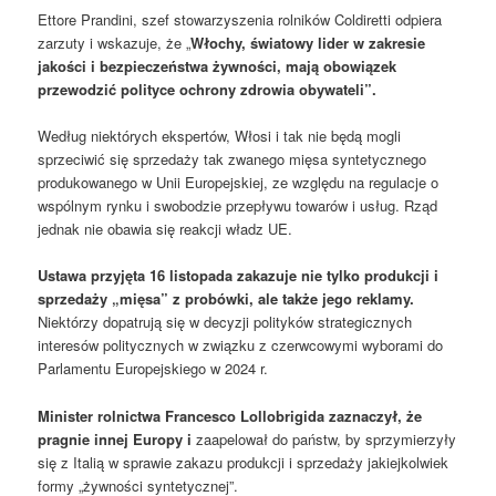
Ettore Prandini, szef stowarzyszenia rolników Coldiretti odpiera
zarzuty i wskazuje, że „
Włochy, światowy lider w zakresie
jakości i bezpieczeństwa żywności, mają obowiązek
przewodzić polityce ochrony zdrowia obywateli”.
Według niektórych ekspertów, Włosi i tak nie będą mogli
sprzeciwić się sprzedaży tak zwanego mięsa syntetycznego
produkowanego w Unii Europejskiej, ze względu na regulacje o
wspólnym rynku i swobodzie przepływu towarów i usług. Rząd
jednak nie obawia się reakcji władz UE.
Ustawa przyjęta 16 listopada zakazuje nie tylko produkcji i
sprzedaży „mięsa” z probówki, ale także jego reklamy.
Niektórzy dopatrują się w decyzji polityków strategicznych
interesów politycznych w związku z czerwcowymi wyborami do
Parlamentu Europejskiego w 2024 r.
Minister rolnictwa Francesco Lollobrigida zaznaczył, że
pragnie innej Europy i
zaapelował do państw, by sprzymierzyły
się z Italią w sprawie zakazu produkcji i sprzedaży jakiejkolwiek
formy „żywności syntetycznej”.