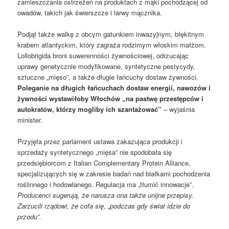
zamieszczania ostrzeżeń na produktach z mąki pochodzącej od
owadów, takich jak świerszcze i larwy mącznika.
Podjął także walkę z obcym gatunkiem inwazyjnym, błękitnym
krabem atlantyckim, który zagraża rodzimym włoskim małżom.
Lollobrigida broni suwerenności żywnościowej, odrzucając
uprawy genetycznie modyfikowane, syntetyczne pestycydy,
sztuczne „mięso”, a także długie łańcuchy dostaw żywności.
Poleganie na długich łańcuchach dostaw energii, nawozów i
żywności wystawiłoby Włochów „na pastwę przestępców i
autokratów, którzy mogliby ich szantażować”
– wyjaśnia
minister.
Przyjęta przez parlament ustawa zakazująca produkcji i
sprzedaży syntetycznego „mięsa” nie spodobała się
przedsiębiorcom z Italian Complementary Protein Alliance,
specjalizujących się w zakresie badań nad białkami pochodzenia
roślinnego i hodowlanego. Regulacja ma „tłumić innowacje”.
Producenci sugerują, że narusza ona także unijne przepisy.
Zarzucili rządowi, że cofa się, „podczas gdy świat idzie do
przodu”.