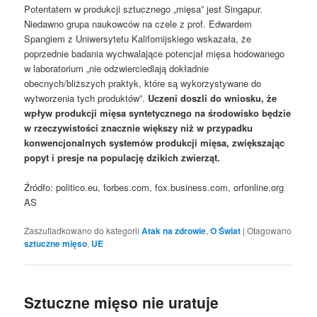
Potentatem w produkcji sztucznego „mięsa” jest Singapur.
Niedawno grupa naukowców na czele z prof. Edwardem
Spangiem z Uniwersytetu Kalifornijskiego wskazała, że
poprzednie badania wychwalające potencjał mięsa hodowanego
w laboratorium „nie odzwierciedlają dokładnie
obecnych/bliższych praktyk, które są wykorzystywane do
wytworzenia tych produktów”.
Uczeni doszli do wniosku, że
wpływ produkcji mięsa syntetycznego na środowisko będzie
w rzeczywistości znacznie większy niż w przypadku
konwencjonalnych systemów produkcji mięsa, zwiększając
popyt i presje na populację dzikich zwierząt.
Źródło: politico.eu, forbes.com, fox.business.com, orfonline.org
AS
Zaszufladkowano do kategorii
Atak na zdrowie
,
O Świat
|
Otagowano
sztuczne mięso
,
UE
Sztuczne mięso nie uratuje