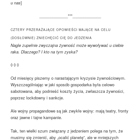
u nas
]
_____________***_____________
CZTERY PRZERAŻAJĄCE OPOWIEŚCI MAJĄCE NA CELU
(DOSŁOWNIE) ZNIECHĘCIĆ CIĘ DO JEDZENIA
Nagle zupełnie zwyczajna żywność może wywoływać u ciebie
raka. Dlaczego? I kto na tym zyska?
◊ ◊ ◊
Od miesięcy piszemy o narastającym kryzysie żywnościowym.
Wyszczególniając w jaki sposób gospodarka była celowo
sabotowana, aby podnieść koszty życia, zwłaszcza żywności,
poprzez lockdowny i sankcje.
Ale wojny propagandowe są jak zwykłe wojny: mają teatry, fronty
oraz jawne i tajne kampanie.
Tak, ten wielki szum związany z jedzeniem polega na tym, że
musimy się zmienić, aby „ocalić planetę”, ale w mniejszych