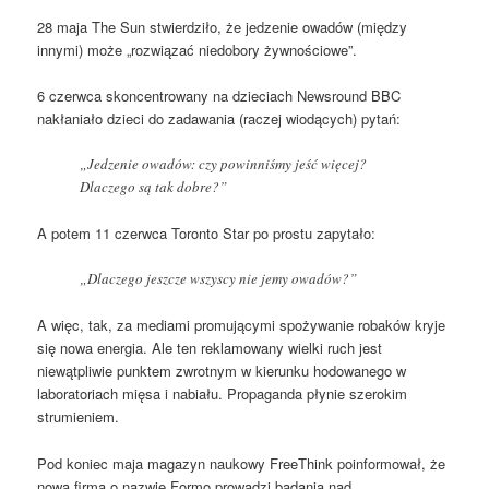
28 maja The Sun stwierdziło, że jedzenie owadów (między
innymi) może „rozwiązać niedobory żywnościowe”.
6 czerwca skoncentrowany na dzieciach Newsround BBC
nakłaniało dzieci do zadawania (raczej wiodących) pytań:
„Jedzenie owadów: czy powinniśmy jeść więcej?
Dlaczego są tak dobre?”
A potem 11 czerwca Toronto Star po prostu zapytało:
„Dlaczego jeszcze wszyscy nie jemy owadów?”
A więc, tak, za mediami promującymi spożywanie robaków kryje
się nowa energia. Ale ten reklamowany wielki ruch jest
niewątpliwie punktem zwrotnym w kierunku hodowanego w
laboratoriach mięsa i nabiału. Propaganda płynie szerokim
strumieniem.
Pod koniec maja magazyn naukowy FreeThink poinformował, że
nowa firma o nazwie Formo prowadzi badania nad