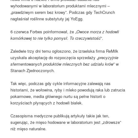
wyhodowanymi w laboratorium produktami mlecznymi –
„prawdziwym serem bez krowy”. Podczas gdy TechCrunch
nagłaśniał roślinne substytuty jaj YoEgg.
6 czerwca Forbes poinformował, że „
Owoce morza z hodowli
komórkowej to nie tylko pomysł. To rzeczywistość
”.
Zaledwie trzy dni temu ogłoszono, że izraelska firma ReMilk
uzyskała akceptację do rozpoczęcia sprzedaży „
precyzyjnie
sfermentowanych produktów mlecznych bez udziału krów
” w
Stanach Zjednoczonych.
Tak więc, podczas gdy cykle informacyjne zalewają nas
historiami, że wołowina, ryby i mleko powodują raka lub zatrucia
pokarmowe, media głównego nurtu są pełne historii o
korzyściach płynących z hodowli białek.
Czasopisma medyczne publikują artykuły takie jak ten,
sugerując, że mięso hodowane w laboratorium jest „zdrowsze”
niż mięso naturalne.