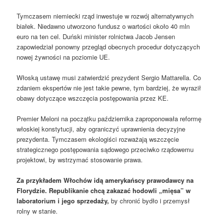
Tymczasem niemiecki rząd inwestuje w rozwój alternatywnych
białek. Niedawno utworzono fundusz o wartości około 40 mln
euro na ten cel. Duński minister rolnictwa Jacob Jensen
zapowiedział ponowny przegląd obecnych procedur dotyczących
nowej żywności na poziomie UE.
Włoską ustawę musi zatwierdzić prezydent Sergio Mattarella. Co
zdaniem ekspertów nie jest takie pewne, tym bardziej, że wyraził
obawy dotyczące wszczęcia postępowania przez KE.
Premier Meloni na początku października zaproponowała reformę
włoskiej konstytucji, aby ograniczyć uprawnienia decyzyjne
prezydenta. Tymczasem ekologiści rozważają wszczęcie
strategicznego postępowania sądowego przeciwko rządowemu
projektowi, by wstrzymać stosowanie prawa.
Za przykładem Włochów idą amerykańscy prawodawcy na
Florydzie. Republikanie chcą zakazać hodowli „mięsa” w
laboratorium i jego sprzedaży,
by chronić bydło i przemysł
rolny w stanie.