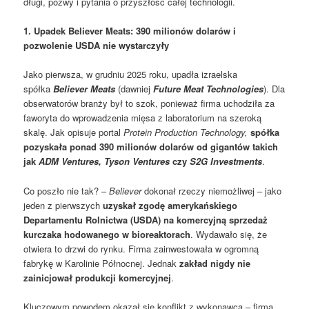
długi, pozwy i pytania o przyszłość całej technologii.
1. Upadek Believer Meats: 390 milionów dolarów i
pozwolenie USDA nie wystarczyły
Jako pierwsza, w grudniu 2025 roku, upadła izraelska
spółka
Believer Meats
(dawniej
Future Meat Technologies
). Dla
obserwatorów branży był to szok, ponieważ firma uchodziła za
faworyta do wprowadzenia mięsa z laboratorium na szeroką
skalę. Jak opisuje portal
Protein Production Technology,
spółka
pozyskała ponad 390 milionów dolarów od gigantów takich
jak
ADM Ventures, Tyson Ventures
czy
S2G Investments
.
Co poszło nie tak? –
Believer
dokonał rzeczy niemożliwej – jako
jeden z pierwszych
uzyskał zgodę amerykańskiego
Departamentu Rolnictwa (USDA) na komercyjną sprzedaż
kurczaka hodowanego w bioreaktorach
. Wydawało się, że
otwiera to drzwi do rynku. Firma zainwestowała w ogromną
fabrykę w Karolinie Północnej. Jednak
zakład nigdy nie
zainicjował produkcji komercyjnej
.
Kluczowym powodem okazał się konflikt z wykonawcą – firmą