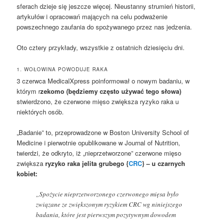
sferach dzieje się jeszcze więcej. Nieustanny strumień historii,
artykułów i opracowań mających na celu podważenie
powszechnego zaufania do spożywanego przez nas jedzenia.
Oto cztery przykłady, wszystkie z ostatnich dziesięciu dni.
1. WOŁOWINA POWODUJE RAKA
3 czerwca MedicalXpress poinformował o nowym badaniu, w
którym r
zekomo (będziemy często używać tego słowa)
stwierdzono, że czerwone mięso zwiększa ryzyko raka u
niektórych osób.
„Badanie” to, przeprowadzone w Boston University School of
Medicine i pierwotnie opublikowane w Journal of Nutrition,
twierdzi, że odkryto, iż „nieprzetworzone” czerwone mięso
zwiększa
ryzyko raka jelita grubego {
CRC
} – u czarnych
kobiet:
„Spożycie nieprzetworzonego czerwonego mięsa było
związane ze zwiększonym ryzykiem CRC wg niniejszego
badania, które jest pierwszym pozytywnym dowodem