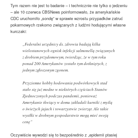
Tym razem nie jest to badanie – i technicznie nie tylko o jedzeniu
– ale 10 czerwca CBSNews poinformowało, że amerykańskie
CDC uruchomiło „sondę” w sprawie wzrostu przypadków zatruć
pokarmowych rzekomo związanych z ludźmi hodującymi własne
kurczaki:
„Federalni urzędnicy ds. zdrowia badają kilka
wielostanowych ognisk infekcji salmonellą związanych
z drobiem przydomowym, twierdząc, że w tym roku
ponad 200 Amerykanów zostało tym dotkniętych, z
jednym zgłoszonym zgonem.
Przyziemne hobby hodowania podwórkowych stad
stało się już modne w niektórych częściach Stanów
Zjednoczonych podczas pandemii, ponieważ
Amerykanie tkwiący w domu zakładali kurniki z myślą
o świeżych jajach i towarzystwie zwierząt. Ale takie
wysiłki w drobnym gospodarstwie mogą mieć swoją
cenę”
Oczywiście wywodzi się to bezpośrednio z „epidemii ptasiej