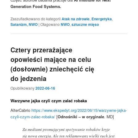
Generation Food Systems.
Zaszufladkowano do kategorii
Atak na zdrowie
,
Energetyka
,
Satanizm, NWO
|
Otagowano
NWO
,
sztuczne mięso
Cztery przerażające
opowieści mające na celu
(dosłownie) zniechęcić cię
do jedzenia
Opublikowany
2022-06-16
Warzywne jajka czyli czym zalać robaka
AlterCabrio
https://www.ekspedyt.org/2022/06/15/warzywne-jajka-
czyli-czym-zalac-robaka/
[
Odnośniki – w oryginale
. MD]
Za mediami promującymi spożywanie robaków kryje
się nowa energia. Ale ten reklamowany wielki ruch jest