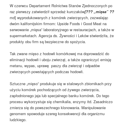
W czerwcu Departament Rolnictwa Stanów Zjednoczonych po
raz pierwszy zatwierdził sprzedaż kurczaków
[??? „mięsa” ??
md] wyprodukowanych z komórek zwierzęcych, zezwalając
dwóm kalifornijskim firmom: Upside Foods i Good Meat na
serwowanie „mięsa” laboratoryjnego w restauracjach, a także w
supermarketach. Agencja ds. Żywności i Leków stwierdziła, że
produkty obu firm są bezpieczne do spożycia.
Tak zwane mięso z hodowli komórkowej ma doprowadzić do
eliminacji hodowli i uboju zwierząt, a także ograniczyć emisję
metanu, wypas, uprawę paszy dla zwierząt i odpadów
zwierzęcych powstających podczas hodowli.
Sztuczne „mięso” produkuje się w stalowych zbiornikach przy
użyciu komórek pochodzących od żywego zwierzęcia,
zapłodnionego jaja lub specjalnego banku komórek. Do tego
procesu wykorzystuje się chemikalia, enzymy itd. Zasadniczo
zmierza się do powszechnego klonowania. Manipulowanie
genomem spowoduje szereg konsekwencji dla organizmu
ludzkiego.