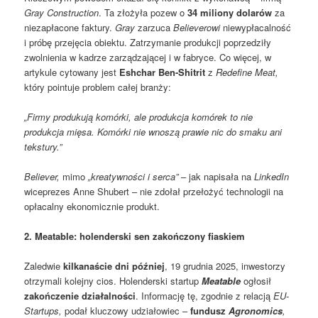
Gray Construction
. Ta złożyła pozew o
34 miliony dolarów
za
niezapłacone faktury.
Gray
zarzuca
Believerowi
niewypłacalność
i próbę przejęcia obiektu. Zatrzymanie produkcji poprzedziły
zwolnienia w kadrze zarządzającej i w fabryce. Co więcej, w
artykule cytowany jest
Eshchar Ben-Shitrit
z
Redefine Meat,
który pointuje problem całej branży:
„Firmy produkują komórki, ale produkcja komórek to nie
produkcja mięsa. Komórki nie wnoszą prawie nic do smaku ani
tekstury.”
Believer,
mimo
„kreatywności i serca”
– jak napisała na
LinkedIn
wiceprezes Anne Shubert – nie zdołał przełożyć technologii na
opłacalny ekonomicznie produkt.
2. Meatable: holenderski sen zakończony fiaskiem
Zaledwie
kilkanaście dni później
, 19 grudnia 2025, inwestorzy
otrzymali kolejny cios. Holenderski startup
Meatable
ogłosił
zakończenie działalności
. Informację tę, zgodnie z relacją
EU-
Startups,
podał kluczowy udziałowiec –
fundusz
Agronomics
,