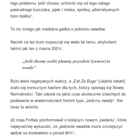
tego problemu: jeśli chcesz uchronić się od tego całego
paskudnego kurczaka, jajek i mleka, spróbuj „alternatywnych
form białka”.
To nic innego jak medialna gadka o jedzeniu owadów.
Nacisk na ten kurs rozpoczął się wiele lat temu, artykułami
takimi jak ten z marca 2021r.:
„Jeśli chcemy ocalić planetę, przyszłość żywności to
owady”
Było wiele negatywnych reakcji, a „
Eat Ze Bugs
” [
Jedzta robaki
]
stało się ironicznym hasłem dla tych, którzy opierają się Nowej
Normalności. Taki odzew na jakiś czas skutecznie zniechęcił do
podawania w wiadomościach historii typu „Jedzmy owady”. Ale
teraz to wróciło.
22 maja Forbes poinformował o kolejnym nowym „badaniu”, które
najwyraźniej wykazało, że „
jedzenie owadów może zmniejszyć
wpływ na środowisko o ponad 80%
”.