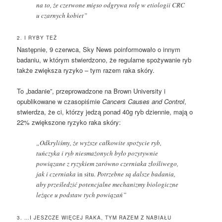
na to, że czerwone mięso odgrywa rolę w etiologii CRC
u czarnych kobiet”
2. I RYBY TEŻ
Następnie, 9 czerwca, Sky News poinformowało o innym
badaniu, w którym stwierdzono, że regularne spożywanie ryb
także zwiększa ryzyko – tym razem raka skóry.
To „badanie”, przeprowadzone na Brown University i
opublikowane w czasopiśmie
Cancers Causes and Control
,
stwierdza, że ci, którzy jedzą ponad 40g ryb dziennie, mają o
22% zwiększone ryzyko raka skóry:
„Odkryliśmy, że wyższe całkowite spożycie ryb,
tuńczyka i ryb niesmażonych było pozytywnie
powiązane z ryzykiem zarówno czerniaka złośliwego,
jak i czerniaka
in situ
. Potrzebne są dalsze badania,
aby prześledzić potencjalne mechanizmy biologiczne
leżące u podstaw tych powiązań”
3. …I JESZCZE WIĘCEJ RAKA, TYM RAZEM Z NABIAŁU