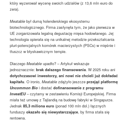
który wyzerował wycenę swoich udziałów (z 13,6 mln euro do
zera).
Meatable
był dumą holenderskiego ekosystemu
biotechnologicznego. Firma zasłynęła tym, że jako pierwsza w
UE zorganizowała legalną degustację mięsa hodowlanego. Jej
technologia opierała się na unikalnej metodzie przekształcania
pluri-potencjalnych komórek macierzystych (PSCs) w mięśnie i
tłuszcz w błyskawicznym tempie.
Dlaczego
Meatable
upadło? – Artykuł wskazuje
jednoznacznie:
brak dalszego finansowania
. W 2025 roku ani
dotychczasowi inwestorzy, ani nowi nie chcieli już dokładać
kapitału
. O ironio,
Meatable
zdążyło jeszcze
przejąć platformę
Uncommon Bio
i dostać
dofinansowanie z programu
InvestEU
– czytamy w zestawieniu Komisji Europejskiej. Firma
miała też umowę z Tajlandią na budowę fabryki w Singapurze.
Jednak
85,3 miliona euro
(ponad 100 mln dol.) łącznych
funduszy
okazało się niewystarczające
, by firma stała się
rentowna.