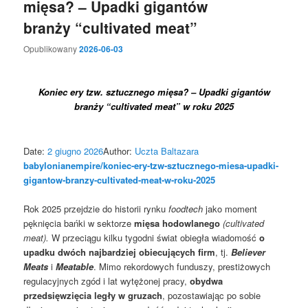
mięsa? – Upadki gigantów
branży “cultivated meat”
Opublikowany
2026-06-03
Koniec ery tzw. sztucznego mięsa? – Upadki gigantów
branży “cultivated meat” w roku 2025
Date:
2 giugno 2026
Author:
Uczta Baltazara
babylonianempire/koniec-ery-tzw-sztucznego-miesa-upadki-
gigantow-branzy-cultivated-meat-w-roku-2025
Rok 2025 przejdzie do historii rynku
foodtech
jako moment
pęknięcia bańki w sektorze
mięsa hodowlanego
(cultivated
meat).
W przeciągu kilku tygodni świat obiegła wiadomość
o
upadku dwóch najbardziej obiecujących firm
, tj.
Believer
Meats
i
Meatable
. Mimo rekordowych funduszy, prestiżowych
regulacyjnych zgód i lat wytężonej pracy,
obydwa
przedsięwzięcia legły w gruzach
, pozostawiając po sobie