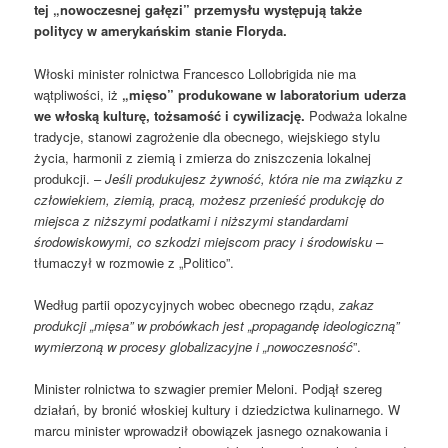
tej „nowoczesnej gałęzi” przemysłu występują także
politycy w amerykańskim stanie Floryda.
Włoski minister rolnictwa Francesco Lollobrigida nie ma
wątpliwości, iż
„mięso” produkowane w laboratorium uderza
we włoską kulturę, tożsamość i cywilizację.
Podważa lokalne
tradycje, stanowi zagrożenie dla obecnego, wiejskiego stylu
życia, harmonii z ziemią i zmierza do zniszczenia lokalnej
produkcji. –
Jeśli produkujesz żywność, która nie ma związku z
człowiekiem, ziemią, pracą, możesz przenieść produkcję do
miejsca z niższymi podatkami i niższymi standardami
środowiskowymi, co szkodzi miejscom pracy i środowisku
–
tłumaczył w rozmowie z „Politico”.
Według partii opozycyjnych wobec obecnego rządu,
zakaz
produkcji „mięsa” w probówkach jest „propagandę ideologiczną”
wymierzoną w procesy globalizacyjne i „nowoczesność
”.
Minister rolnictwa to szwagier premier Meloni. Podjął szereg
działań, by bronić włoskiej kultury i dziedzictwa kulinarnego. W
marcu minister wprowadził obowiązek jasnego oznakowania i