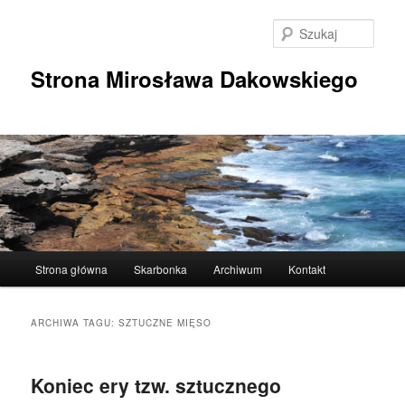
Przeskocz
Przeskocz
do
do
Szuka
tekstu
widgetów
Strona Mirosława Dakowskiego
Główne
Strona główna
Skarbonka
Archiwum
Kontakt
menu
ARCHIWA TAGU:
SZTUCZNE MIĘSO
Koniec ery tzw. sztucznego