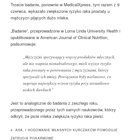
Trzecie badanie, ponownie w MedicalXpress, tym razem z 9
czerwca, wykazało zwiększone ryzyko raka prostaty u
mężczyzn pijących dużo mleka.
„Badanie”, przeprowadzone w Loma Linda University Health i
opublikowane w American Journal of Clinical Nutrition,
podsumowuje:
„Mężczyźni spożywający więcej produktów mlecznych,
ale nie wapnia nienabiałowego, mieli wyższe ryzyko
raka prostaty w porównaniu z mężczyznami, którzy
spożywali ich mniej. Powiązania były nieliniowe, co
sugeruje największy wzrost ryzyka przy stosunkowo
niskich dawkach”
Jest to analogiczne do badania z zeszłego roku,
przeprowadzonego przez tych samych naukowców, którzy
odkryli, że picie mleka zwiększa ryzyko raka piersi.
4. AHA, I HODOWANIE WŁASNYCH KURCZAKÓW POWODUJE
ZATRUCIA POKARMOWE