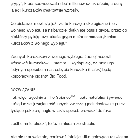
grypy”, która spowodowała ubój milionów sztuk drobiu, a ceny
jajek i kurczaków gwałtownie wzrosły.
Co ciekawe, mówi się już, że to kurczęta ekologiczne i te z
wolnego wybiegu są najbardziej dotknięte ptasią grypą, przez co
niektórzy pytają, czy ptasia grypa może oznaczać „koniec
kurczaków z wolnego wybiegu”.
Żadnych kurczaków z wolnego wybiegu, żadnej hodowli
własnych
kurczaków… hmmm… wydaje się, że niedługo
jedynym sposobem na zdobycie kurczaka (i jajek) będą
korporacyjne giganty Big Food.
ROZWIĄZANIE
TM
Tak więc, zgodnie z The Science
– cała naturalna żywność,
którą ludzie (i większość innych zwierząt) jedli dosłownie przez
tysiące pokoleń, nagle w jakiś sposób prowadzi do raka.
Jeśli o mnie chodzi, to już umieram ze strachu.
Ale nie martwcie się, ponieważ istnieje kilka gotowych rozwiązań