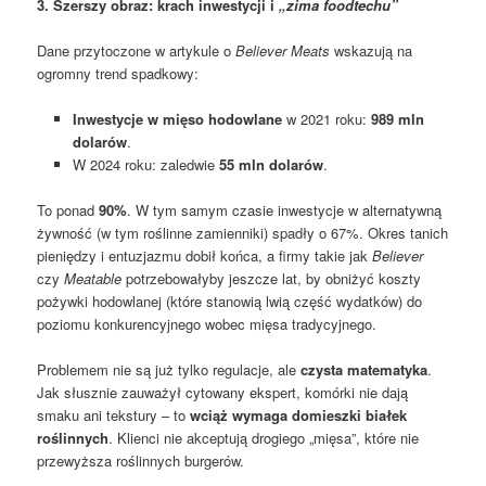
3. Szerszy obraz: krach inwestycji i
„zima foodtechu”
Dane przytoczone w artykule o
Believer Meats
wskazują na
ogromny trend spadkowy:
Inwestycje w mięso hodowlane
w 2021 roku:
989 mln
dolarów
.
W 2024 roku: zaledwie
55 mln dolarów
.
To ponad
90%
. W tym samym czasie inwestycje w alternatywną
żywność (w tym roślinne zamienniki) spadły o 67%. Okres tanich
pieniędzy i entuzjazmu dobił końca, a firmy takie jak
Believer
czy
Meatable
potrzebowałyby jeszcze lat, by obniżyć koszty
pożywki hodowlanej (które stanowią lwią część wydatków) do
poziomu konkurencyjnego wobec mięsa tradycyjnego.
Problemem nie są już tylko regulacje, ale
czysta matematyka
.
Jak słusznie zauważył cytowany ekspert, komórki nie dają
smaku ani tekstury – to
wciąż wymaga domieszki białek
roślinnych
. Klienci nie akceptują drogiego „mięsa”, które nie
przewyższa roślinnych burgerów.