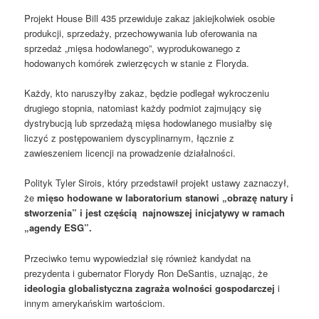
Projekt House Bill 435 przewiduje zakaz jakiejkolwiek osobie
produkcji, sprzedaży, przechowywania lub oferowania na
sprzedaż „mięsa hodowlanego”, wyprodukowanego z
hodowanych komórek zwierzęcych w stanie z Floryda.
Każdy, kto naruszyłby zakaz, będzie podlegał wykroczeniu
drugiego stopnia, natomiast każdy podmiot zajmujący się
dystrybucją lub sprzedażą mięsa hodowlanego musiałby się
liczyć z postępowaniem dyscyplinarnym, łącznie z
zawieszeniem licencji na prowadzenie działalności.
Polityk Tyler Sirois, który przedstawił projekt ustawy zaznaczył,
że
mięso hodowane w laboratorium stanowi „obrazę natury i
stworzenia” i jest częścią najnowszej inicjatywy w ramach
„agendy ESG”.
Przeciwko temu wypowiedział się również kandydat na
prezydenta i gubernator Florydy Ron DeSantis, uznając, że
ideologia globalistyczna zagraża wolności gospodarczej
i
innym amerykańskim wartościom.