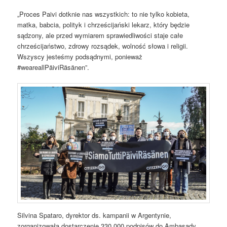
„Proces Paivi dotknie nas wszystkich: to nie tylko kobieta,
matka, babcia, polityk i chrześcijański lekarz, który będzie
sądzony, ale przed wymiarem sprawiedliwości staje całe
chrześcijaństwo, zdrowy rozsądek, wolność słowa i religii.
Wszyscy jesteśmy podsądnymi, ponieważ
#weareallPäiviRäsänen”.
Silvina Spataro, dyrektor ds. kampanii w Argentynie,
zorganizowała dostarczenie 330 000 podpisów do Ambasady