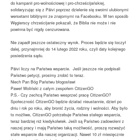
do kampanii pro-wolnościowej i pro-chrześcijańskiej,
solidaryzując się z Päivi poprzez dzielenie się swoimi ulubionymi
wersetami biblijnymi ze znajomymi na Facebooku. W ten sposób
Węgierscy chrześcijanie pokazali, że Biblia nie może i nie
powinna być nigdy cenzurowana.
Nie zapadł jeszcze ostateczny wyrok. Proces będzie się toczył
dalej, przynajmniej do 14 lutego 2022 roku, czyli daty kolejnego
posiedzenia sądu.
Päivi liczy na Państwa wsparcie. Jeśli jeszcze nie podpisali
Państwo petycji, prosimy zrobić to teraz.
Niech Pan Bóg Państwu błogosławi
Paweł Woliński z całym zespołem CitizenGO
P.S.- Czy zechcą Państwo wesprzeć pracę CitizenGO?
Społeczność CitizenGO będzie działać nieustannie, dzień po
dniu i rok po roku, aby bronić życia, rodziny i wolności. Aby było
to możliwe, CitizenGO potrzebuje Państwa stałego wsparcia,
teraz bardziej niż kiedykolwiek. Jeśli są Państwo zadowoleni z
naszej pracy i mają Państwo taką możliwość, proszę rozważyć
stałe wsparcie dla naszej organizacji. Nawet 10 zł miesięcznie