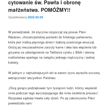
cytowanie św. Pawła i obronę
małżeństwa. POMÓŻMY!!
Opublikowany
2022-02-05
W poniedziałek, 24 stycznia rozpoczął się proces Päivi
Räsänen, chrześcijańskiej posłanki do fińskiego parlamentu,
która jest matką pięciorga dzieci i babcią sześciorga wnucząt.
Grożą jej nieuzasadnione zarzuty karne i dwa lata więzienia lub
grzywna za udostępnienie na Twitterze cytatu z Biblii i obronę
małżeństwa opartego na związku jednego mężczyzny i jednej
kobiety.
W jednym z najtrudniejszych dni w swoim życiu wyraziła szczerą
wdzięczność wszystkim Państwu:
„Chcę gorąco podziękować tym tysiącom ludzi, którzy wspierali
mnie podczas tego wyczerpującego dla mnie osobiście procesu”.
Rozprawa sądowa trwała cały dzień. Po jej zakończeniu Päivi
powiedziała nam: