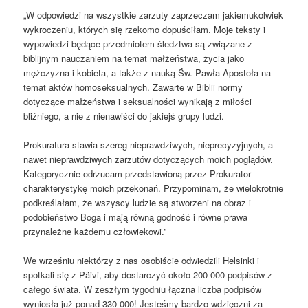
„W odpowiedzi na wszystkie zarzuty zaprzeczam jakiemukolwiek
wykroczeniu, których się rzekomo dopuściłam. Moje teksty i
wypowiedzi będące przedmiotem śledztwa są związane z
biblijnym nauczaniem na temat małżeństwa, życia jako
mężczyzna i kobieta, a także z nauką Św. Pawła Apostoła na
temat aktów homoseksualnych. Zawarte w Biblii normy
dotyczące małżeństwa i seksualności wynikają z miłości
bliźniego, a nie z nienawiści do jakiejś grupy ludzi.
Prokuratura stawia szereg nieprawdziwych, nieprecyzyjnych, a
nawet nieprawdziwych zarzutów dotyczących moich poglądów.
Kategorycznie odrzucam przedstawioną przez Prokurator
charakterystykę moich przekonań. Przypominam, że wielokrotnie
podkreślałam, że wszyscy ludzie są stworzeni na obraz i
podobieństwo Boga i mają równą godność i równe prawa
przynależne każdemu człowiekowi.”
We wrześniu niektórzy z nas osobiście odwiedzili Helsinki i
spotkali się z Päivi, aby dostarczyć około 200 000 podpisów z
całego świata. W zeszłym tygodniu łączna liczba podpisów
wyniosła już ponad 330 000! Jesteśmy bardzo wdzięczni za