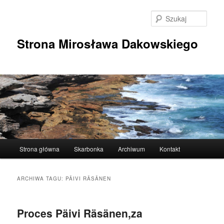
Przeskocz
Przeskocz
do
do
Szuka
tekstu
widgetów
Strona Mirosława Dakowskiego
Główne
Strona główna
Skarbonka
Archiwum
Kontakt
menu
ARCHIWA TAGU:
PÄIVI RÄSÄNEN
Proces Päivi Räsänen,za