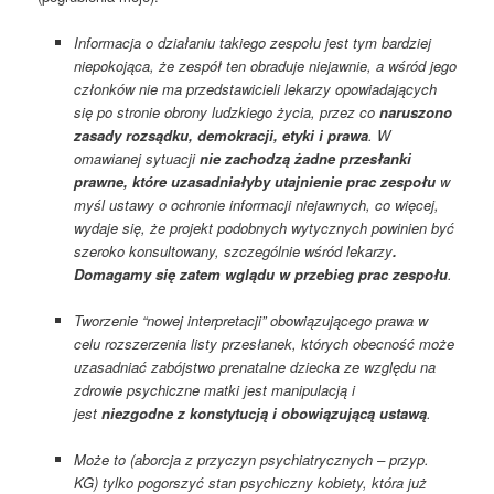
Informacja o działaniu takiego zespołu jest tym bardziej
niepokojąca, że zespół ten obraduje niejawnie, a wśród jego
członków nie ma przedstawicieli lekarzy opowiadających
się po stronie obrony ludzkiego życia, przez co
naruszono
zasady rozsądku, demokracji, etyki i prawa
. W
omawianej sytuacji
nie zachodzą żadne przesłanki
prawne, które uzasadniałyby utajnienie prac zespołu
w
myśl ustawy o ochronie informacji niejawnych, co więcej,
wydaje się, że projekt podobnych wytycznych powinien być
szeroko konsultowany, szczególnie wśród lekarzy
.
Domagamy się zatem wglądu w przebieg prac zespołu
.
Tworzenie “nowej interpretacji” obowiązującego prawa w
celu rozszerzenia listy przesłanek, których obecność może
uzasadniać zabójstwo prenatalne dziecka ze względu na
zdrowie psychiczne matki jest manipulacją i
jest
niezgodne z konstytucją i obowiązującą ustawą
.
Może to (aborcja z przyczyn psychiatrycznych – przyp.
KG) tylko pogorszyć stan psychiczny kobiety, która już