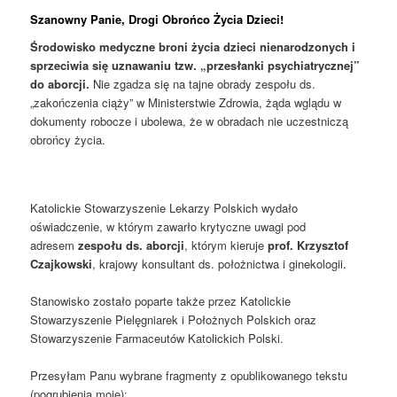
Szanowny Panie, Drogi Obrońco Życia Dzieci!
Środowisko medyczne broni życia dzieci nienarodzonych i
sprzeciwia się uznawaniu tzw. „przesłanki psychiatrycznej”
do aborcji.
Nie zgadza się na tajne obrady zespołu ds.
„zakończenia ciąży” w Ministerstwie Zdrowia, żąda wglądu w
dokumenty robocze i ubolewa, że w obradach nie uczestniczą
obrońcy życia.
Katolickie Stowarzyszenie Lekarzy Polskich wydało
oświadczenie, w którym zawarło krytyczne uwagi pod
adresem
zespołu ds. aborcji
, którym kieruje
prof. Krzysztof
Czajkowski
, krajowy konsultant ds. położnictwa i ginekologii.
Stanowisko zostało poparte także przez Katolickie
Stowarzyszenie Pielęgniarek i Położnych Polskich oraz
Stowarzyszenie Farmaceutów Katolickich Polski.
Przesyłam Panu wybrane fragmenty z opublikowanego tekstu
(pogrubienia moje):