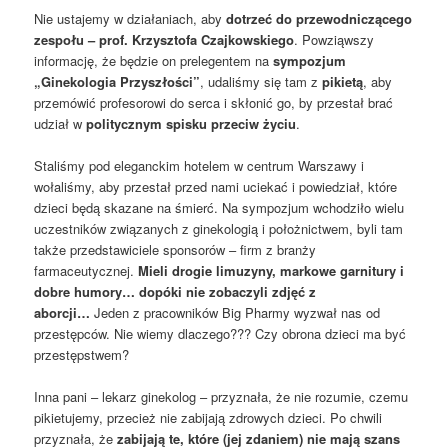
Nie ustajemy w działaniach, aby
dotrzeć do przewodniczącego
zespołu – prof. Krzysztofa Czajkowskiego
. Powziąwszy
informację, że będzie on prelegentem na
sympozjum
„Ginekologia Przyszłości”
, udaliśmy się tam z
pikietą
, aby
przemówić profesorowi do serca i skłonić go, by przestał brać
udział w
politycznym spisku przeciw życiu
.
Staliśmy pod eleganckim hotelem w centrum Warszawy i
wołaliśmy, aby przestał przed nami uciekać i powiedział, które
dzieci będą skazane na śmierć. Na sympozjum wchodziło wielu
uczestników związanych z ginekologią i położnictwem, byli tam
także przedstawiciele sponsorów – firm z branży
farmaceutycznej.
Mieli drogie limuzyny, markowe garnitury i
dobre humory… dopóki nie zobaczyli zdjęć z
aborcji…
Jeden z pracowników Big Pharmy wyzwał nas od
przestępców. Nie wiemy dlaczego??? Czy obrona dzieci ma być
przestępstwem?
Inna pani – lekarz ginekolog – przyznała, że nie rozumie, czemu
pikietujemy, przecież nie zabijają zdrowych dzieci. Po chwili
przyznała, że
zabijają te, które (jej zdaniem) nie mają szans