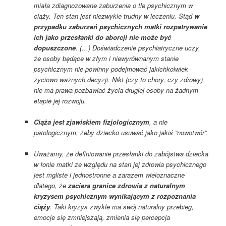
miała zdiagnozowane zaburzenia o tle psychicznym w
ciąży. Ten stan jest niezwykle trudny w leczeniu. Stąd
w
przypadku zaburzeń psychicznych matki rozpatrywanie
ich jako przesłanki do aborcji nie może być
dopuszczone
. (…) Doświadczenie psychiatryczne uczy,
że osoby będące w złym i niewyrównanym stanie
psychicznym nie powinny podejmować jakichkolwiek
życiowo ważnych decyzji. Nikt (czy to chory, czy zdrowy)
nie ma prawa pozbawiać życia drugiej osoby na żadnym
etapie jej rozwoju.
Ciąża jest zjawiskiem fizjologicznym
, a nie
patologicznym, żeby dziecko usuwać jako jakiś “nowotwór”.
Uważamy, że definiowanie przesłanki do zabójstwa dziecka
w łonie matki ze względu na stan jej zdrowia psychicznego
jest mgliste i jednostronne a zarazem wieloznaczne
dlatego, że
zaciera granice zdrowia z naturalnym
kryzysem psychicznym wynikającym z rozpoznania
ciąży
. Taki kryzys zwykle ma swój naturalny przebieg,
emocje się zmniejszają, zmienia się percepcja