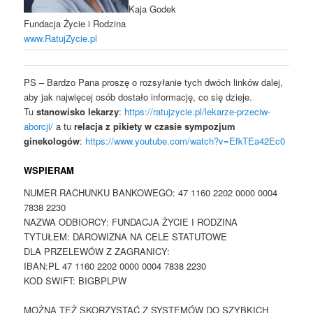
Kaja Godek
Fundacja Życie i Rodzina
www.RatujZycie.pl
PS – Bardzo Pana proszę o rozsyłanie tych dwóch linków dalej,
aby jak najwięcej osób dostało informację, co się dzieje.
Tu
stanowisko lekarzy
:
https://ratujzycie.pl/lekarze-przeciw-
aborcji/
a tu
relacja z pikiety w czasie sympozjum
ginekologów
:
https://www.youtube.com/watch?v=EfkTEa42Ec0
WSPIERAM
NUMER RACHUNKU BANKOWEGO: 47 1160 2202 0000 0004
7838 2230
NAZWA ODBIORCY: FUNDACJA ŻYCIE I RODZINA
TYTUŁEM: DAROWIZNA NA CELE STATUTOWE
DLA PRZELEWÓW Z ZAGRANICY:
IBAN:PL 47 1160 2202 0000 0004 7838 2230
KOD SWIFT: BIGBPLPW
MOŻNA TEŻ SKORZYSTAĆ Z SYSTEMÓW DO SZYBKICH