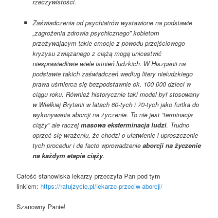
rzeczywistości.
Zaświadczenia od psychiatrów wystawione na podstawie
„zagrożenia zdrowia psychicznego” kobietom
przeżywającym takie emocje z powodu przejściowego
kryzysu związanego z ciążą mogą unicestwić
niesprawiedliwie wiele istnień ludzkich. W Hiszpanii na
podstawie takich zaświadczeń według litery nieludzkiego
prawa uśmierca się bezpodstawnie ok. 100 000 dzieci w
ciągu roku. Również historycznie taki model był stosowany
w Wielkiej Brytanii w latach 60-tych i 70-tych jako furtka do
wykonywania aborcji na życzenie. To nie jest “terminacja
ciąży” ale raczej
masowa eksterminacja ludzi
. Trudno
oprzeć się wrażeniu, że chodzi o ułatwienie i uproszczenie
tych procedur i de facto wprowadzenie
aborcji na życzenie
na każdym etapie ciąży
.
Całość stanowiska lekarzy przeczyta Pan pod tym
linkiem:
https://ratujzycie.pl/lekarze-przeciw-aborcji/
Szanowny Panie!