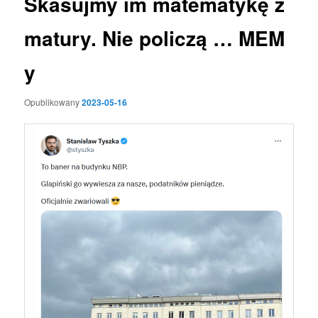
Skasujmy im matematykę z
matury. Nie policzą … MEM
y
Opublikowany
2023-05-16