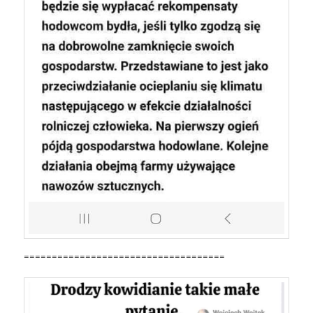
====================================