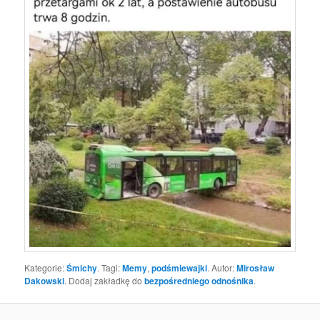
Kategorie:
Śmichy
. Tagi:
Memy
,
podśmiewajki
. Autor:
Mirosław
Dakowski
. Dodaj zakładkę do
bezpośredniego odnośnika
.