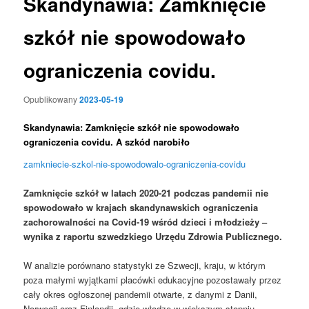
Skandynawia: Zamknięcie
szkół nie spowodowało
ograniczenia covidu.
Opublikowany
2023-05-19
Skandynawia: Zamknięcie szkół nie spowodowało
ograniczenia covidu. A szkód narobiło
zamkniecie-szkol-nie-spowodowalo-ograniczenia-covidu
Zamknięcie szkół w latach 2020-21 podczas pandemii nie
spowodowało w krajach skandynawskich ograniczenia
zachorowalności na Covid-19 wśród dzieci i młodzieży –
wynika z raportu szwedzkiego Urzędu Zdrowia Publicznego.
W analizie porównano statystyki ze Szwecji, kraju, w którym
poza małymi wyjątkami placówki edukacyjne pozostawały przez
cały okres ogłoszonej pandemii otwarte, z danymi z Danii,
Norwegii oraz Finlandii, gdzie władze w większym stopniu