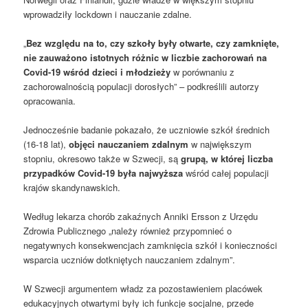
wprowadziły lockdown i nauczanie zdalne.
„
Bez względu na to, czy szkoły były otwarte, czy zamknięte,
nie zauważono istotnych różnic w liczbie zachorowań na
Covid-19 wśród dzieci i młodzieży
w porównaniu z
zachorowalnością populacji dorosłych” – podkreślili autorzy
opracowania.
Jednocześnie badanie pokazało, że uczniowie szkół średnich
(16-18 lat),
objęci nauczaniem zdalnym
w największym
stopniu, okresowo także w Szwecji, są
grupą, w której liczba
przypadków Covid-19 była najwyższa
wśród całej populacji
krajów skandynawskich.
Według lekarza chorób zakaźnych Anniki Ersson z Urzędu
Zdrowia Publicznego „należy również przypomnieć o
negatywnych konsekwencjach zamknięcia szkół i konieczności
wsparcia uczniów dotkniętych nauczaniem zdalnym”.
W Szwecji argumentem władz za pozostawieniem placówek
edukacyjnych otwartymi były ich funkcje socjalne, przede