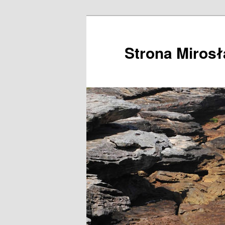
Przeskocz
do
tekstu
Strona Miros