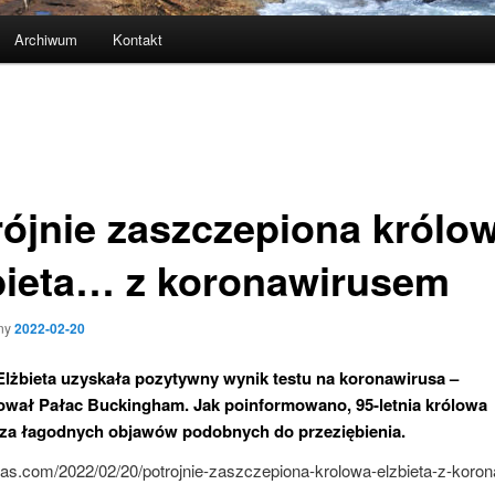
Archiwum
Kontakt
rójnie zaszczepiona królo
bieta… z koronawirusem
ny
2022-02-20
lżbieta uzyskała pozytywny wynik testu na koronawirusa –
ował Pałac Buckingham.
Jak poinformowano, 95-letnia królowa
za łagodnych objawów podobnych do przeziębienia.
czas.com/2022/02/20/potrojnie-zaszczepiona-krolowa-elzbieta-z-koro