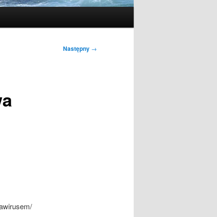
Następny
→
wa
nawirusem/