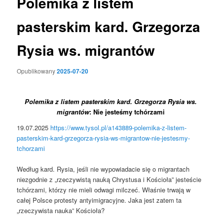
Polemika z listem
pasterskim kard. Grzegorza
Rysia ws. migrantów
Opublikowany
2025-07-20
Polemika z listem pasterskim kard. Grzegorza Rysia ws.
migrantów
: Nie jesteśmy tchórzami
19.07.2025
https://www.tysol.pl/a143889-polemika-z-listem-
pasterskim-kard-grzegorza-rysia-ws-migrantow-nie-jestesmy-
tchorzami
Według kard. Rysia, jeśli nie wypowiadacie się o migrantach
niezgodnie z „rzeczywistą nauką Chrystusa i Kościoła” jesteście
tchórzami, którzy nie mieli odwagi milczeć. Właśnie trwają w
całej Polsce protesty antyimigracyjne. Jaka jest zatem ta
„rzeczywista nauka” Kościoła?