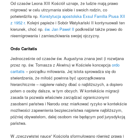
Od czasów Leona XIII Kościół uznaje, że ludzie mają prawo
migrować w celu utrzymania siebie i swoich rodzin, co
potwierdziła np.
Konstytucja apostolska Exsul Familia Piusa XII
z 1952 r.
Kolejni papieże i Sobór Watykański II kontynuowali ten
kierunek, choć np.
św. Jan Paweł II
podkreślał także prawo do
nieemigrowania i zamieszkiwania swojej ojczyzny.
Ordo Caritatis
Jednocześnie od czasów św. Augustyna znana jest (i rozwijana
przez np. św. Tomasza z Akwinu) w Kościele koncepcja
ordo
caritatis
– porządku miłowania. Jej istota sprowadza się do
stwierdzenia, że miłość powinna być uporządkowana
hierarchicznie – najpierw należy dbać o najbliższych, a dopiero
potem o osoby dalsze, w tym obcych. W kontekście migracji
zasada ta pozwala właściwie zarządzać ograniczonymi
zasobami państwa i Narodu oraz miarkować ryzyko w kontekście
możliwości zapewnienia bezpieczeństwa najpierw najbliższym,
później obywatelom, dalej osobom nie będącym pod jurysdykcją
państwa.
W „rzeczywistej nauce” Kościoła sformułowano również prawa i