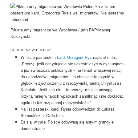
Pikieta antyimigrancka we Wrocławiu / (mr) PAP/Maciej
Kulczyński
CO MUSISZ WIEDZIEĆ?
W liście pasterskim
kard. Grzegorz Ryś
napisał m.in.:
„Proszę, jeśli decydujecie się uczestniczyć w dyskusjach –
a już zwłaszcza publicznych – na temat właściwej relacji
do uchodźców i migrantów – to chciejcie to czynić w
głębokim zjednoczeniu z rzeczywistą nauką Chrystusa i
Kościoła. Jeśli zaś nie – to proszę: miejcie odwagę
przynajmniej w takich wpadkach zamilknąć i nie dokładać
ognia do tak rozpalonej rzeczywistości”
Na list pasterski kard. Rysia odpowiedział dr Łukasz
Bernaciński z Ordo Iuris
Dzisiaj w całej Polsce odbywają się antyimigranckie
demonstracje