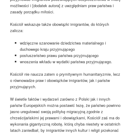
możliwości i [dodatek autora] z uwzględniam praw państwa i
zasady porządku miłości.
Kościół wskazuje także obowiązki imigrantów, do których
zalicza:
wdzięczne szanowanie dziedzictwa materialnego i
duchowego kraju przyjmującego
posłuszeństwo prawu państwa przyjmującego
wnoszenia wkładu w wydatki państwa przyjmującego.
Kościół nie naucza zatem o prymitywnym humanitaryzmie, lecz
o równowadze praw i obowiązków imigrantów, jak i państw
przyjmujących.
W świetle faktów i wydarzeń zarówno z Polski jak i innych
państw Europejskich można postawić tezę, że państwo powinno
jasno uregulować swoją politykę migracyjną zgodnie z
chrześcijańskimi jej prawami i obowiązkami, Kościół zaś ma do
wykonania gigantyczną robotę, którą chyba niestety w ostatnich
latach zaniedbał, by imigrantów innych kultur i religii przekonać