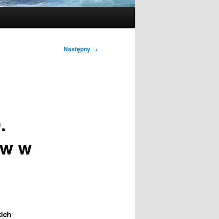
Następny
→
.
ów w
kich