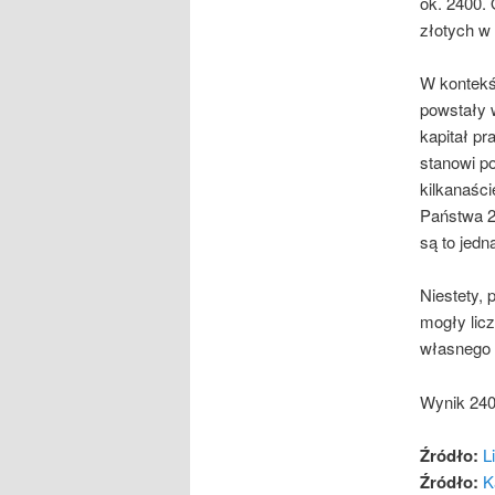
ok. 2400.
złotych w 
W kontekś
powstały 
kapitał pr
stanowi p
kilkanaśc
Państwa 27
są to jedn
Niestety, 
mogły licz
własnego 
Wynik 240
Źródło:
L
Źródło:
K