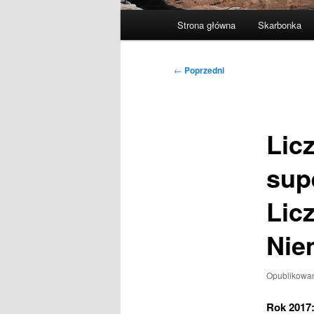
Główne
Strona główna
Skarbonka
menu
Nawigacja
←
Poprzedni
wpisu
Lic
sup
Lic
Nie
Opublikowa
Rok 2017: