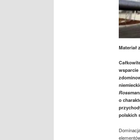
Materiał 
Całkowite
wsparcie 
zdominow
niemiecki
Rossmannó
o charakt
przychody
polskich
Dominacja
elementów