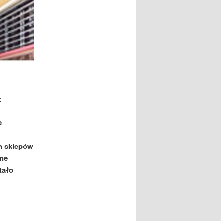
z
e
h sklepów
one
tało