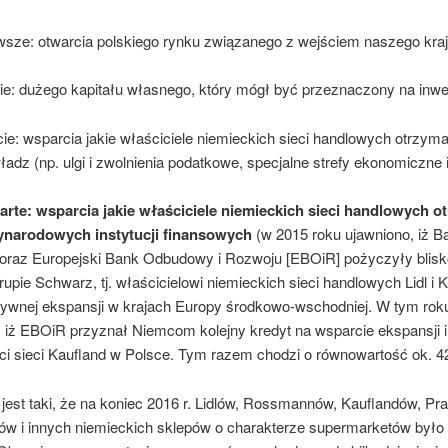
rw­sze: otwarcia polskiego rynku związanego z wejściem naszego kra
ie: dużego kapi­tału własnego, który mógł być przeznaczony na inwe
cie: wsparcia jakie właściciele nie­mieckich sieci handlowych otrzyma
ładz (np. ulgi i zwolnienia podatkowe, specjalne stre­fy ekonomiczne i
rte: wsparcia jakie właściciele niemieckich sieci handlowych ot
ynarodowych instytucji finansowych
(w 2015 roku ujawniono, iż B
oraz Euro­pejski Bank Odbudowy i Rozwoju [EBOiR] pożyczyły blisk
upie Schwarz, tj. właścicie­lowi niemieckich sieci handlowych Lidl i 
sywnej ekspansji w krajach Europy środ­kowo-wschodniej. W tym rok
 iż EBOiR przyznał Niemcom kolejny kredyt na wsparcie eks­pansji i
ci sieci Kaufland w Polsce. Tym razem chodzi o równowartość ok. 42
 jest taki, że na koniec 2016 r. Lidlów, Rossmannów, Kauflandów, Pra
ów i innych niemieckich sklepów o charakterze supermarketów było