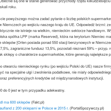
 Obecnie są one w stanie generować przychody rzędu kilkudziesięciu
skali roku.
cie powyższego można zadać pytanie o liczbę polskich supermarket
w Niemczech po wejściu naszego kraju do UE. Odpowiedź brzmi: zer
aktycznie nie ist­nieje na wielkim, niemieckim sektorze handlowym. W
olska spółka LPP (marka Rese­rved), która na terytorium Niemiec ma
ie sklepów [Orlen posiada ponad 550 stacji benzynowych w Niemcze
,5%, zagraniczne fundusz 13,5%, pozostali nieznani 59% – przyp. re
ak sklepy o charakterze supermarketów, które generują największe 
po otwarciu niemieckiego rynku (po wejściu Polski do UE) nasze firm
yć na specjalne ulgi i zwolnienia podatkowe, nie miały odpowiedniego
oraz preferencyjnych kredytów od międzynarodowych instytucji.
0 do 0 jest w tym przypadku adekwatny.
idl ma 600 sklepów
(Fakt.pl)
aufland z 200 sklepami w Polsce w 2015 r.
(PortalSpozywczy.pl)