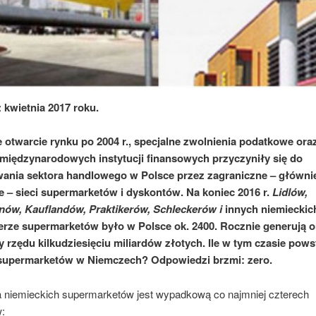
z kwietnia 2017 roku.
 otwarcie rynku po 2004 r., specjalne zwolnienia podatkowe ora
międzynarodowych instytucji finansowych przyczyniły się do
ania sektora handlowego w Polsce przez zagraniczne – główni
e – sieci supermarketów i dyskontów. Na koniec 2016 r.
Lidlów,
w, Kauflandów, Praktikerów, Schlecke­rów i
innych niemieckic
erze supermarketów było w Polsce ok. 2400. Rocznie generują 
 rzędu kilkudziesięciu miliardów złotych. Ile w tym cza­sie pows
 supermarketów w Niemczech? Odpowiedzi brzmi: zero.
 niemieckich supermarketów jest wypadkową co najmniej czterech
: