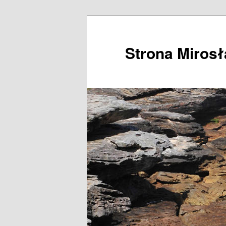
Przeskocz
do
tekstu
Strona Miros