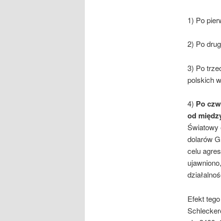
1) Po pie
2) Po drug
3) Po trze
polskich w
4)
Po czwa
od międz
Światowy 
dolarów Gr
celu agre
ujawniono,
działalnoś
Efekt tego
Schlecker