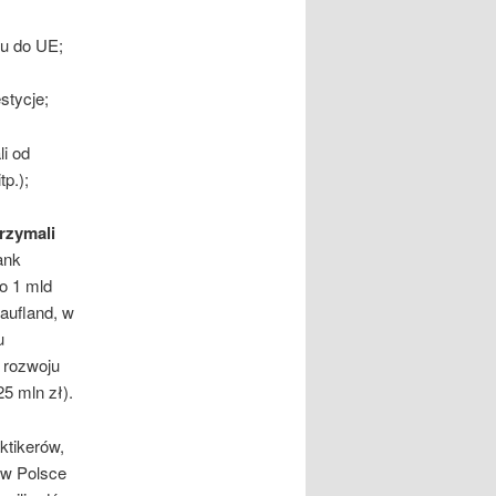
ju do UE;
stycje;
li od
tp.);
rzymali
ank
o 1 mld
Kaufland, w
u
 rozwoju
5 mln zł).
ktikerów,
 w Polsce