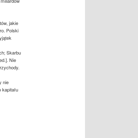
 miliardów
ów, jakie
o. Polski
yjątek
ch; Skarbu
d.]. Nie
przychody.
y nie
 kapitału