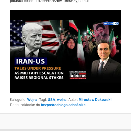
pakistańskiemu dziennikarzowi telewizyjnemu:
Kategorie:
Wojna
. Tagi:
USA
,
wojna
. Autor:
Mirosław Dakowski
.
Dodaj zakładkę do
bezpośredniego odnośnika
.