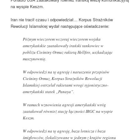
na wyspie Keszm.
Iran nie tracił czasu i odpowiedział… Korpus Strażników
Rewolucji Islamskiej wydał następujące oświadczenie:
Późnym wieczorem wczoraj wieczorem wojska
amerykańskie zaatakowały irański tankowiec w
pobliżu Cieśniny Ormuz rakietą Hellfire, uszkadzając
maszynownię.
W odpowiedzi na tę agresję i naruszenie przepisów
Cieśniny Ormuz, Korpus Strażników Rewolucji
Islamskiej ostrzelał rakietami wrogi syjonistyczno-
amerykański statek „Panaya”.
W ramach wznowienia agresji amerykański wróg
zaatakował również stację łączności IRGC na wyspie
Keszm.
W odpowiedzi na tę agresję, baza lotnicza i baza
śmigłowców, zlokalizowane w jednym z krajów regionu