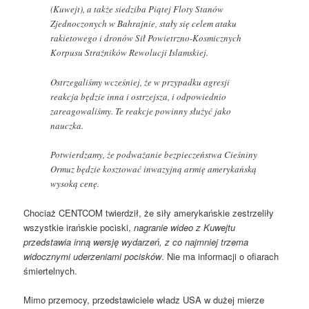
(Kuwejt), a także siedziba Piątej Floty Stanów
Zjednoczonych w Bahrajnie, stały się celem ataku
rakietowego i dronów Sił Powietrzno-Kosmicznych
Korpusu Strażników Rewolucji Islamskiej.
Ostrzegaliśmy wcześniej, że w przypadku agresji
reakcja będzie inna i ostrzejsza, i odpowiednio
zareagowaliśmy. Te reakcje powinny służyć jako
nauczka.
Potwierdzamy, że podważanie bezpieczeństwa Cieśniny
Ormuz będzie kosztować inwazyjną armię amerykańską
wysoką cenę.
Chociaż CENTCOM twierdził, że siły amerykańskie zestrzeliły
wszystkie irańskie pociski,
nagranie wideo z Kuwejtu
przedstawia inną wersję wydarzeń, z co najmniej trzema
widocznymi uderzeniami pocisków
. Nie ma informacji o ofiarach
śmiertelnych.
Mimo przemocy, przedstawiciele władz USA w dużej mierze