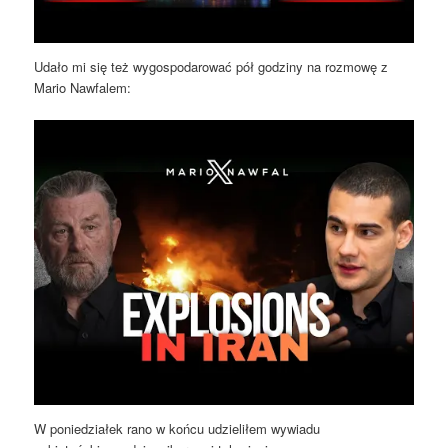
Udało mi się też wygospodarować pół godziny na rozmowę z
Mario Nawfalem:
W poniedziałek rano w końcu udzieliłem wywiadu