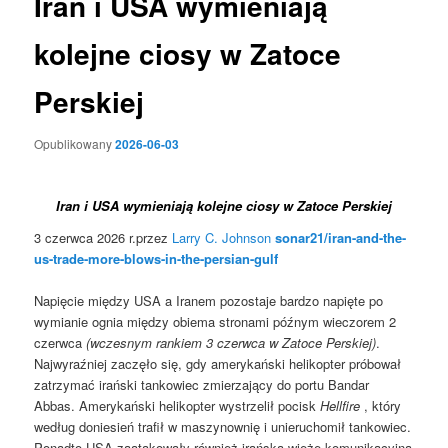
Iran i USA wymieniają
kolejne ciosy w Zatoce
Perskiej
Opublikowany
2026-06-03
Iran i USA wymieniają kolejne ciosy w Zatoce Perskiej
3 czerwca 2026 r.przez
Larry C. Johnson
sonar21/iran-and-the-
us-trade-more-blows-in-the-persian-gulf
Napięcie między USA a Iranem pozostaje bardzo napięte po
wymianie ognia między obiema stronami późnym wieczorem 2
czerwca
(wczesnym rankiem 3 czerwca w Zatoce Perskiej)
.
Najwyraźniej zaczęło się, gdy amerykański helikopter próbował
zatrzymać irański tankowiec zmierzający do portu Bandar
Abbas. Amerykański helikopter wystrzelił pocisk
Hellfire
, który
według doniesień trafił w maszynownię i unieruchomił tankowiec.
Ponadto USA zaatakowały również irańską wieżę komunikacyjną