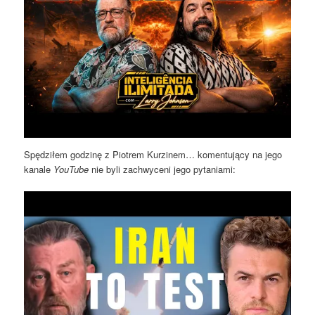
Spędziłem godzinę z Piotrem Kurzinem… komentujący na jego
kanale
YouTube
nie byli zachwyceni jego pytaniami: