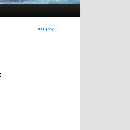
Następny
→
ć