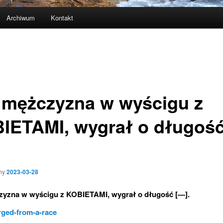
Archiwum
Kontakt
 mężczyzna w wyścigu z
IETAMI, wygrał o długoś
.
ny
2023-03-28
zyzna w wyścigu z KOBIETAMI, wygrał o długość [—].
ged-from-a-race