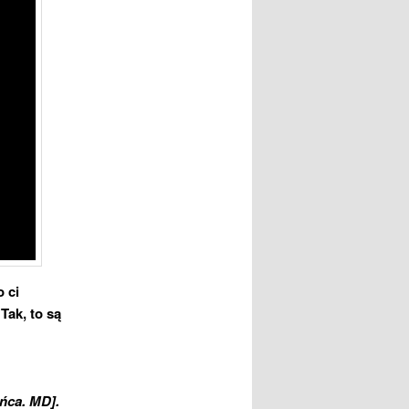
 ci
Tak, to są
ńca. MD].