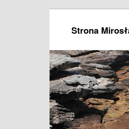
Przeskocz
do
tekstu
Strona Miros