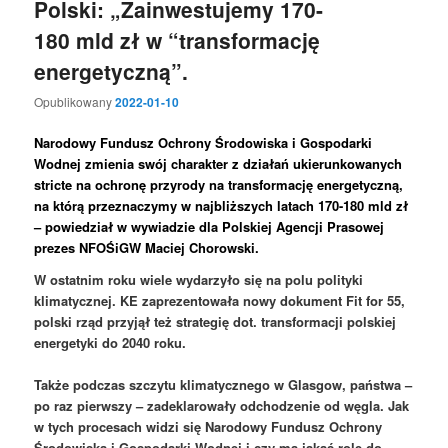
Polski: „Zainwestujemy 170-
180 mld zł w “transformację
energetyczną”.
Opublikowany
2022-01-10
Narodowy Fundusz Ochrony Środowiska i Gospodarki
Wodnej zmienia swój charakter z działań ukierunkowanych
stricte na ochronę przyrody na transformację energetyczną,
na którą przeznaczymy w najbliższych latach 170-180 mld zł
– powiedział w wywiadzie dla Polskiej Agencji Prasowej
prezes NFOŚiGW Maciej Chorowski.
W ostatnim roku wiele wydarzyło się na polu polityki
klimatycznej. KE zaprezentowała nowy dokument Fit for 55,
polski rząd przyjął też strategię dot. transformacji polskiej
energetyki do 2040 roku.
Także podczas szczytu klimatycznego w Glasgow, państwa –
po raz pierwszy – zadeklarowały odchodzenie od węgla. Jak
w tych procesach widzi się Narodowy Fundusz Ochrony
Środowiska i Gospodarki Wodnej i czy ma jakąś rolę do