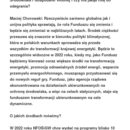
odegrania?
Maciej Chorowski: Rzeczywiście zarówno globalna jak i
unijna polityka sprawiają, że rola Funduszu się zmienia i
będzie się zmieniać w najbliższych latach. Środek ciężkości
przesuwa się znacznie w kierunku polityki klimatycznej,
która w polskich warunkach sprowadza się przede
wszystkim do transformacji krajowej energetyki. Będzie to
szczególnie widoczne w 2022 roku, kiedy my, jako Fundusz
będziemy kierować coraz większe środki na transformację
energetyki, promocję odnawialnych źródeł energii, wsparcie
przemysłu energochłonnego, muszącego przystosować się
do nowych reguł gry. Fundusz, jako agencja rządowa
skoncentrowana na działaniach ukierunkowanych na
ochronę środowiska, a więc na celach statycznych, staje się
funduszem transformacji ukierunkowanym na cele
dynamiczne.
O jakich środkach mówimy?
W 2022 roku NFOŚiGW chce wydać na programy blisko 10