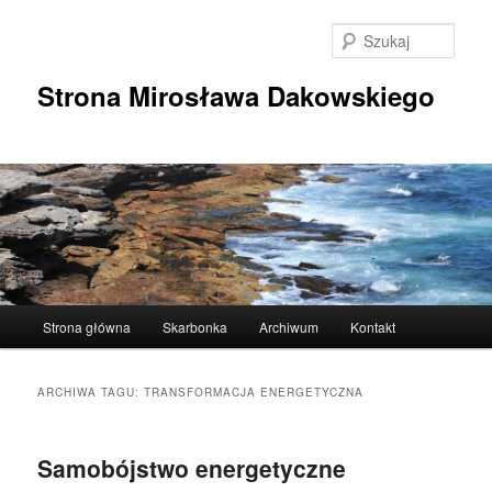
Przeskocz
Przeskocz
do
do
Szuka
tekstu
widgetów
Strona Mirosława Dakowskiego
Główne
Strona główna
Skarbonka
Archiwum
Kontakt
menu
ARCHIWA TAGU:
TRANSFORMACJA ENERGETYCZNA
Samobójstwo energetyczne