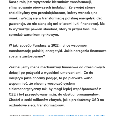
Naszą rolą jest wytyczenie kierunków transformacji,
sfinansowanie pierwszych instalacji. Ze swojej strony
chcielibyśmy tym przedsiębiorcom, którzy wchodzą na
rynek i włączą się w transformację polskiej energetyki dać
gwarancje, że nie staną się oni ofiarami luki finansowej. Ma
to wytworzyć pewien standard, który w przyszłości ma
sprostać warunkom rynkowym.
W jaki sposób Fundusz w 2022 r. chce wspomóc
transformację polskiej energetyki. Jakie narzędzia finansowe
zostaną zastosowane?
Zastosujemy różne mechanizmy finansowe od częściowych
dotacji po pożyczki z wysokimi umorzeniami. Co do
inicjatyw jakie chcemy podjąć, to po pierwsze warto
wspomnieć, że chcemy wesprzeć system
elektroenergetyczny tak, by mógł lepiej współpracować z
OZE i był przygotowany m.in. do obsługi prosumentów.
Chodzi o setki milionów złotych, jakie przekażemy OSD na
rozbudowę sieci, transformatorów.
Zobacz także:
Zmiany w programie antysmogowym „Czyste