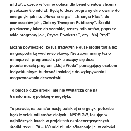
mld zł, z czego w formie dotacji dla beneficjentów chcemy
przekazać 6,5 mld zł. Będą to duże programy skierowane do
energetyki jak np. „Nowa Energia”, „Energia Plus”, do
samorządów jak „Zielony Transport Publiczny”. Środki
przekażemy także do szerokiej rzeszy odbiorców
, poprzez
takie programy jak „Czyste Powietrze”, czy „Mój Prąd”.
Można powiedzieć, że już tradycyjnie duże środki trafią też
na gospodarkę wodno-ściekową. Nie zapominamy też o
mniejszych programach, jak cieszący się dużą
popularnością program „Moja Woda” pomagający osobom
indywidualnym budować instalacje do wyłapywania i
magazynowania deszczówki.
To bardzo duże środki, ale nie wystarczą one na
transformację polskiej energetyki.
To prawda, na transformację polskiej energetyki potrzeba
będzie setek miliardów złotych i NFOŚiGW, lokując w
najbliższych latach w projektach okołoenergetycznych
środki rzędu 170 – 180 mld zł, nie sfinansuje jej w całości.