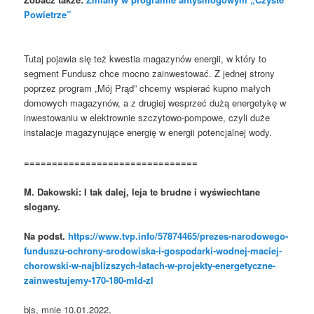
Powietrze”
Tutaj pojawia się też kwestia magazynów energii, w który to
segment Fundusz chce mocno zainwestować. Z jednej strony
poprzez program „Mój Prąd” chcemy wspierać kupno małych
domowych magazynów, a z drugiej wesprzeć dużą energetykę w
inwestowaniu w elektrownie szczytowo-pompowe, czyli duże
instalacje magazynujące energię w energii potencjalnej wody.
===============================
M. Dakowski: I tak dalej, leja te brudne i wyświechtane
slogany.
Na podst.
https://www.tvp.info/57874465/prezes-narodowego-
funduszu-ochrony-srodowiska-i-gospodarki-wodnej-maciej-
chorowski-w-najblizszych-latach-w-projekty-energetyczne-
zainwestujemy-170-180-mld-zl
bjs, mnie 10.01.2022,