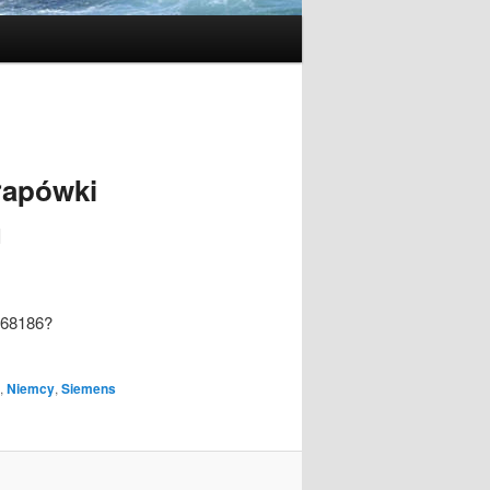
łapówki
u
368186?
,
Niemcy
,
Siemens