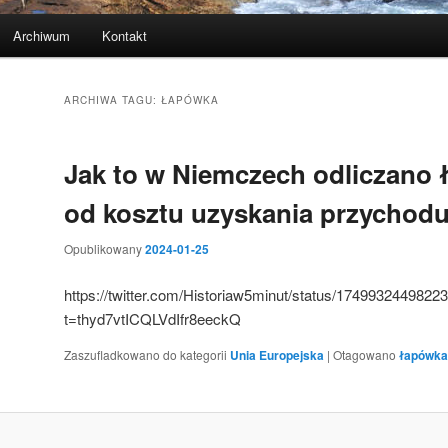
Archiwum
Kontakt
ARCHIWA TAGU:
ŁAPÓWKA
Jak to w Niemczech odliczano 
od kosztu uzyskania przychod
Opublikowany
2024-01-25
https://twitter.com/Historiaw5minut/status/1749932449822
t=thyd7vtICQLVdIfr8eeckQ
Zaszufladkowano do kategorii
Unia Europejska
|
Otagowano
łapówka