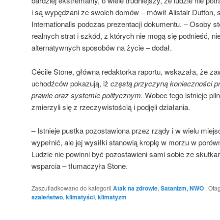
bardziej ekstremalny, o wiele trudniejszy, że ludzie nie pot
i są wypędzani ze swoich domów – mówił Alistair Dutton, s
Internationalis podczas prezentacji dokumentu. – Osoby st
realnych strat i szkód, z których nie mogą się podnieść, n
alternatywnych sposobów na życie – dodał.
Cécile Stone, główna redaktorka raportu, wskazała, że zaw
uchodźców pokazują, iż
częstą przyczyną konieczności prz
prawie oraz systemie politycznym.
Wobec tego istnieje pil
zmierzyli się z rzeczywistością i podjęli działania.
– Istnieje pustka pozostawiona przez rządy i w wielu miejsc
wypełnić, ale jej wysiłki stanowią kroplę w morzu w porów
Ludzie nie powinni być pozostawieni sami sobie ze skutka
wsparcia – tłumaczyła Stone.
Zaszufladkowano do kategorii
Atak na zdrowie
,
Satanizm, NWO
|
Ota
szaleństwo
,
klimatyści
,
klimatyzm