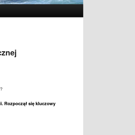
cznej
??
ii. Rozpoczął się kluczowy