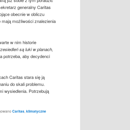
rafią już sobie z tym poradzić
ekretarz generalny Caritas
ojące obecnie w obliczu
ie mają możliwości znalezienia
arte w nim historie
esiedleń są luki w planach,
na potrzeba, aby decydenci
ach Caritas stara się ją
naniu do skali problemu.
mi wysiedlenia. Potrzebują
gowano
Caritas
,
klimatyczne