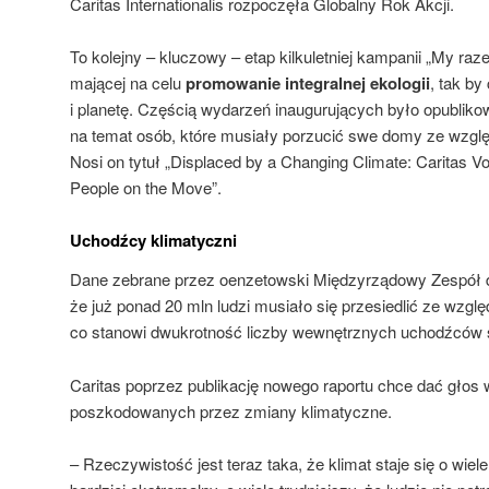
Caritas Internationalis rozpoczęła Globalny Rok Akcji.
To kolejny – kluczowy – etap kilkuletniej kampanii „My raz
mającej na celu
promowanie integralnej ekologii
, tak by
i planetę. Częścią wydarzeń inaugurujących było opubliko
na temat osób, które musiały porzucić swe domy ze wzgl
Nosi on tytuł „Displaced by a Changing Climate: Caritas V
People on the Move”.
Uchodźcy klimatyczni
Dane zebrane przez oenzetowski Międzyrządowy Zespół d
że już ponad 20 mln ludzi musiało się przesiedlić ze wzg
co stanowi dwukrotność liczby wewnętrznych uchodźców
Caritas poprzez publikację nowego raportu chce dać głos wł
poszkodowanych przez zmiany klimatyczne.
– Rzeczywistość jest teraz taka, że klimat staje się o wiele