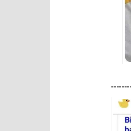
=======