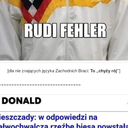
[dla nie znających języka Zachodnich Braci:
To „chyży rój”
]
================================