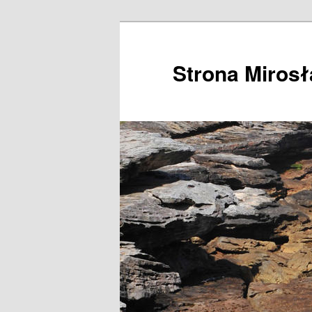
Przeskocz
do
tekstu
Strona Miros