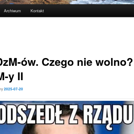
Archiwum
Kontakt
zM-ów. Czego nie wolno?
-y II
ny
2025-07-20