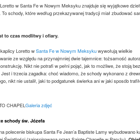
 Loretto w Santa Fe w Nowym Meksyku znajduje się wyjątkowe dzieł
j. To schody, które według przekazywanej tradycji miał zbudować s
t to czas modlitwy i ofiary.
kaplicy Loretto w
Santa Fe w Nowym Meksyku
wywołują wielkie
owanie ze względu na przynajmniej dwie tajemnice: tożsamość autor
onstrukcję. Nikt nie potrafi w pełni pojąć, jak to możliwe, że stoją b
. Jest i trzecia zagadka: choć wiadomo, że schody wykonano z drew
o, nikt nie ustalił, jaki to podgatunek świerka ani w jaki sposób trafi
Galeria zdjęć
e schody św. Józefa
 na polecenie biskupa Santa Fe Jean’a Baptiste Lamy wybudowano ka
ej Światłości (zainspirowaną przez Sainte-Chapelle w Paryżu).
Obiek