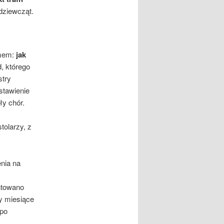
 dziewcząt.
emem:
jak
d, którego
stry
stawienie
ły chór.
stolarzy, z
nia na
ntowano
y miesiące
 po