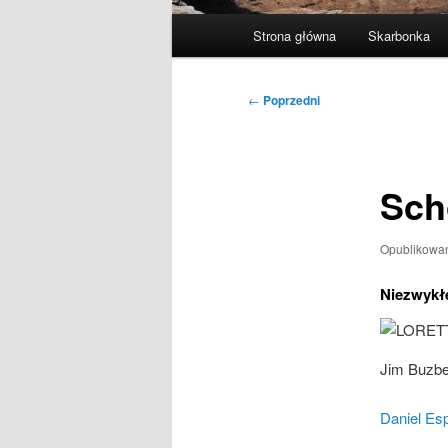
Główne
Strona główna
Skarbonka
menu
Nawigacja
←
Poprzedni
wpisu
Sch
Opublikowa
Niezwykł
Jim Buzbe
Daniel Es