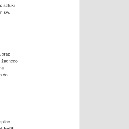
o sztuki
am św.
a oraz
ez żadnego
na
ło do
plicę
t trafił