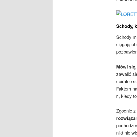
Schody, 
Schody mi
sięgają c
pozbawion
Mówi się,
zawalić si
spiralne s
Faktem na
r., kiedy 
Zgodnie z
rozwiąza
pochodzen
nikt nie 