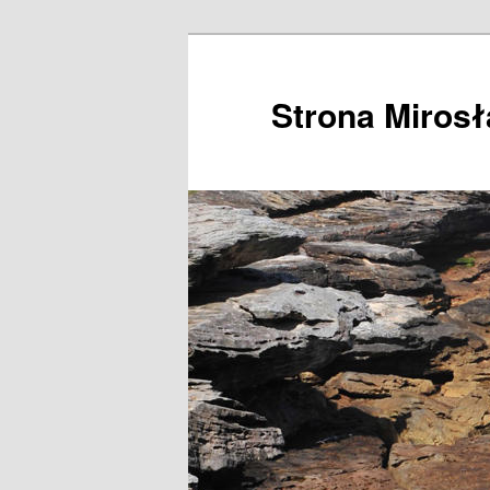
Przeskocz
do
tekstu
Strona Miros