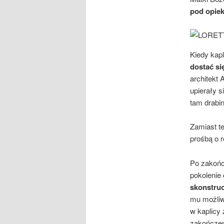
pod opiek
Kiedy kap
dostać si
architekt 
upierały s
tam drabi
Zamiast t
prośbą o r
Po zakońc
pokolenie 
skonstru
mu możliw
w kaplicy 
zakończeni