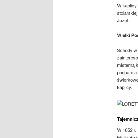
W kaplicy
stolarskie
Józef.
Wielki Pos
Schody w 
zainteres
misterną k
podparcia
świerkoweg
kaplicy.
Tajemnicz
W 1852 r.
Matki Boż