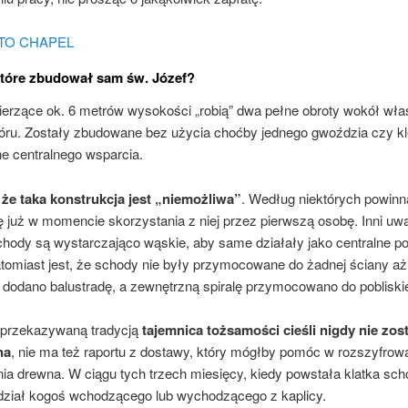
które zbudował sam św. Józef?
erzące ok. 6 metrów wysokości „robią” dwa pełne obroty wokół własn
hóru. Zostały zbudowane bez użycia choćby jednego gwoździa czy kle
e centralnego wsparcia.
 że taka konstrukcja jest „niemożliwa”
. Według niektórych powinn
ę już w momencie skorzystania z niej przez pierwszą osobę. Inni uw
chody są wystarczająco wąskie, aby same działały jako centralne po
tomiast jest, że schody nie były przymocowane do żadnej ściany aż
to dodano balustradę, a zewnętrzną spiralę przymocowano do pobliskie
 przekazywaną tradycją
tajemnica tożsamości cieśli nigdy nie zos
na
, nie ma też raportu z dostawy, który mógłby pomóc w rozszyfrow
ia drewna. W ciągu tych trzech miesięcy, kiedy powstała klatka sc
widział kogoś wchodzącego lub wychodzącego z kaplicy.