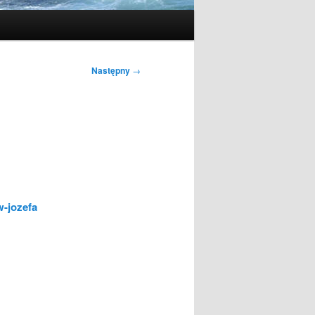
Następny
→
w-jozefa