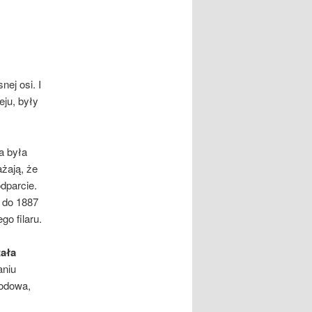
ej osi. I
ju, były
a była
ażają, że
dparcie.
 do 1887
go filaru.
tała
aniu
hodowa,