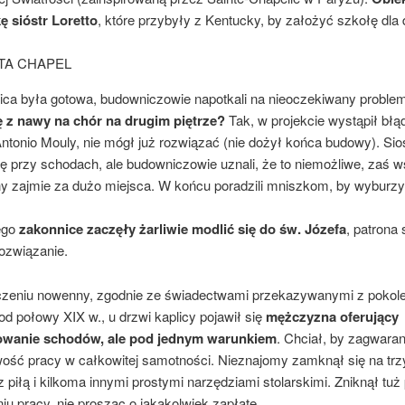
ę sióstr Loretto
, które przybyły z Kentucky, by założyć szkołę dla
lica była gotowa, budowniczowie napotkali na nieoczekiwany probl
ę z nawy na chór na drugim piętrze?
Tak, w projekcie wystąpił błą
Antonio Mouly, nie mógł już rozwiązać (nie dożył końca budowy). Sio
ię przy schodach, ale budowniczowie uznali, że to niemożliwe, zaś w
ny zajmie za dużo miejsca. W końcu poradzili mniszkom, by wyburzy
ego
zakonnice zaczęły żarliwie modlić się do św. Józefa
, patrona 
ozwiązanie.
zeniu nowenny, zgodnie ze świadectwami przekazywanymi z pokole
od połowy XIX w., u drzwi kaplicy pojawił się
mężczyzna oferujący
owanie schodów, ale pod jednym warunkiem
. Chciał, by zagwara
ość pracy w całkowitej samotności. Nieznajomy zamknął się na trz
z piłą i kilkoma innymi prostymi narzędziami stolarskimi. Zniknął tuż
u pracy, nie prosząc o jakąkolwiek zapłatę.