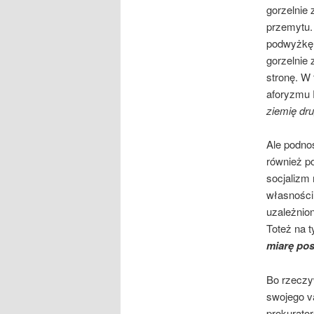
gorzelnie 
przemytu.
podwyżkę 
gorzelnie 
stronę. W 
aforyzmu 
ziemię dr
Ale podno
również p
socjalizm
własności
uzależnio
Toteż na t
miarę pos
Bo rzeczy
swojego v
prokurator