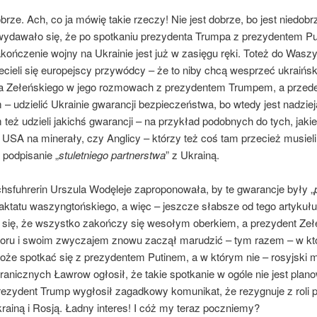
obrze. Ach, co ja mówię takie rzeczy! Nie jest dobrze, bo jest niedobr
wydawało się, że po spotkaniu prezydenta Trumpa z prezydentem P
kończenie wojny na Ukrainie jest już w zasięgu ręki. Toteż do Wasz
lecieli się europejscy przywódcy – że to niby chcą wesprzeć ukraińs
a Zełeńskiego w jego rozmowach z prezydentem Trumpem, a przed
– udzielić Ukrainie gwarancji bezpieczeństwa, bo wtedy jest nadziej
 też udzieli jakichś gwarancji – na przykład podobnych do tych, jakie
USA na minerały, czy Anglicy – którzy też coś tam przecież musiel
 podpisanie „
stuletniego partnerstwa
” z Ukrainą.
chsfuhrerin Urszula Wodęleje zaproponowała, by te gwarancje były „
traktatu waszyngtońskiego, a więc – jeszcze słabsze od tego artykułu.
się, że wszystko zakończy się wesołym oberkiem, a prezydent Zeł
goru i swoim zwyczajem znowu zaczął marudzić – tym razem – w k
że spotkać się z prezydentem Putinem, a w którym nie – rosyjski m
anicznych Ławrow ogłosił, że takie spotkanie w ogóle nie jest pla
rezydent Trump wygłosił zagadkowy komunikat, że rezygnuje z roli 
ainą i Rosją. Ładny interes! I cóż my teraz poczniemy?