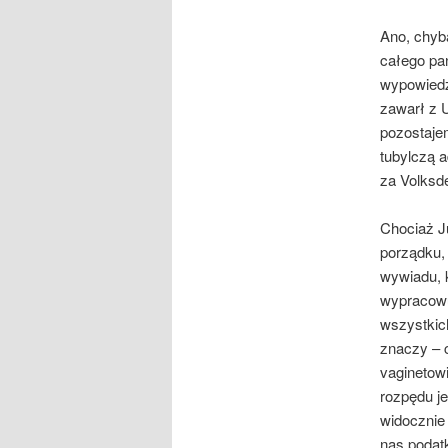
Ano, chyb
całego pa
wypowiedz
zawarł z 
pozostaje
tubylczą a
za Volksde
Chociaż J
porządku,
wywiadu, 
wypracowu
wszystkich
znaczy – 
vaginetow
rozpędu je
widocznie
nas podat