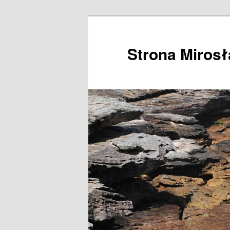
Przeskocz
do
tekstu
Strona Miros