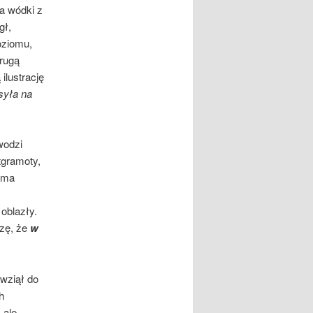
ka wódki z
gł,
oziomu,
drugą
ilustrację
syła na
wodzi
tgramoty,
 ma
 oblazły.
ezę, że
w
wziął do
h
 ale