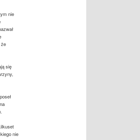
tym nie
e
 nazwał
e
 że
ją się
arzyny,
 poseł
 na
.
ilkuset
ckiego nie