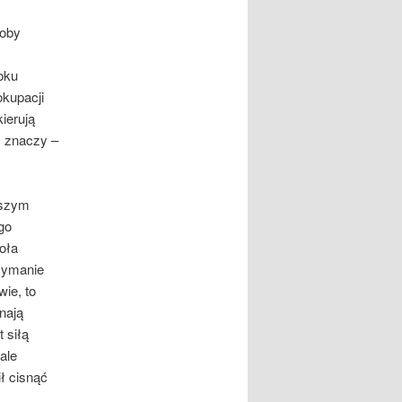
soby
oku
kupacji
kierują
, znaczy –
pszym
go
oła
zymanie
wie, to
nają
 siłą
ale
ł cisnąć