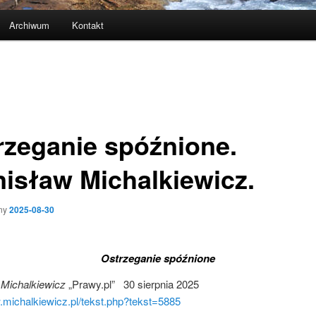
Archiwum
Kontakt
rzeganie spóźnione.
nisław Michalkiewicz.
ny
2025-08-30
Ostrzeganie spóźnione
 Michalkiewicz
„Prawy.pl” 30 sierpnia 2025
.michalkiewicz.pl/tekst.php?tekst=5885