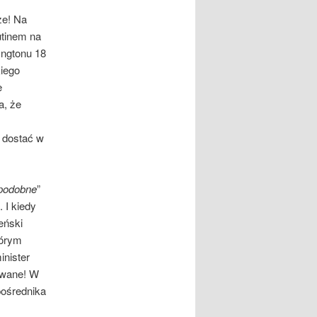
ze! Na
utinem na
yngtonu 18
kiego
e
a, że
i dostać w
podobne
”
 I kiedy
eński
tórym
inister
nowane! W
pośrednika