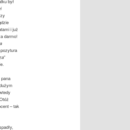
tku był
i
rzy
gdzie
tami i już
za darmo!
a
kspozytura
rza
”
e.
z pana
 dużym
 wtedy
 Otóż
cent – tak
spadły,