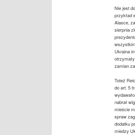
Nie jest d
przykład 
Alasce, za
sierpnia z
prezydent
wszystkim 
Ukraina im
otrzymały 
zamian za
Toteż Rei
do art. 5 
wydawało 
nabrał wi
mieście mo
spraw zagr
dodatku p
miedzy Ukr