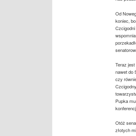
Od Nowego
koniec, b
Czcigodni
wspomnian
porzekadło
senatorowi
Teraz jest
nawet do S
czy równie
Czcigodny
towarzyst
Pupka mus
konferenc
Otóż sena
złotych mi