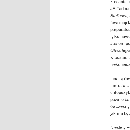
zostanie 
JE Tadeus
Stalinowi
rewolucji
purpurates
tylko nawo
Jestem pe
Otwartego
w postaci 
niekoniecz
Inna spra
ministra 
chłopczyk
pewnie ba
ówczesny p
jak ma być
Niestety 