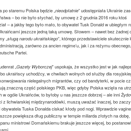
a po staremu Polska będzie „
nieodpłatnie
” udostępniała Ukrainie za
ństwa – bo nie było słychać, by umowę z 2 grudnia 2016 roku ktoś
iał – a jakby tego było mało, to obywatel Tusk Donald w ubiegłym r
Ukraińcami jeszcze jedną taką umowę. Słowem – nawet bez żadnej o
my „
sługą narodu ukraińskiego
”, którego przedstawiciele skutecznie 
dministracją, zarówno za ancien regime’u, jak i za reżymu obecnego
utsche Partei.
udenrat „
Gazety Wyborczej
” uspokaja, że wszystko jest w jak najle
 bo ukraińscy uchodźcy, w chwilach wolnych od służby dla rosyjskie
konwojowania nielegalnych migrantów, czy od bandyterki, w pocie cz
ją znaczną część polskiego PKB, więc gdyby Polska wzięła na utr
 w ogóle Ukraińców, to byłoby u nas jeszcze dobrzej – ale inni Żydo
ci z lichwiarskiej międzynarodówki, muszą uważać inaczej, bo zaczy
i obywatela Tuska Donalda ciskać kłody pod nogi. Wprawdzie vaginet
szcze powiększa dług publiczny w tempie miliarda złotych na dobę, 
 panu ministrowi Domańskiemu brakuje jeszcze więcej, bo postanowi
kami.