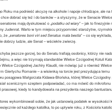
 Roku ma podnieść akcyzę na alkohole i napoje chłodzące, ale na 
o chce dobrać się też i do banków – a słyszymy, że w Senacie Wielc
 senatores mają dyskutować o „
podatku od wiary
” – jak to finezyjnie
y Judenrat. Warto w tym miejscu przypomnieć starożytne, rzymski
, że „
senatores boni viri sed Senatus mala bestia
” – co się wykłada,
e dobrzy ludzie, ale Senat – wściekłe zwierzę.
 chyba jeszcze gorzej, bo do Senatu trafiają osobnicy, którzy nie nada
ejmu, a więc nie trzymają standardów Wielce Czcigodnej Kotuli Kat
 Wielce Czcigodnej Jachiry Klaudii, nie mówiąc już o również Wielce
m Giertychu Romanie – a wisienką na torcie jest prezydująca temu
wu posągowa Małgorzata Kidawa-Błońska, której Wielce Czcigodny
iał scenicznym szeptem podpowiadać, co ma mówić do mikrofonu
ji prasowej, kiedy to kandydowała na prezydenta naszego bantustanu
tores wykombinowali sobie, że jak ustanowią podatek w wysokości k
esięcznie od każdego katolika, to po upływie roku, z Kościoła katoli