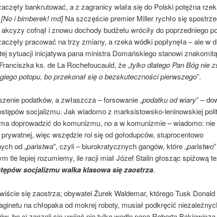
zaczęły bankrutować, a z zagranicy wlała się do Polski potężna rze
[No i bimberek! md]
Na szczęście premier Miller rychło się spostrze
akcyzy cofnął i znowu dochody budżetu wróciły do poprzedniego p
zaczęły pracować na trzy zmiany, a rzeka wódki popłynęła – ale w 
tej sytuacji inicjatywa pana ministra Domańskiego stanowi znakomitą 
Franciszka ks. de La Rochefoucauld, że „
tylko dlatego Pan Bóg nie z
ugiego potopu, bo przekonał się o bezskuteczności pierwszego
”.
szenie podatków, a zwłaszcza – forsowanie „
podatku od wiary
” – do
ostępów socjalizmu. Jak wiadomo z marksistowsko-leninowskiej poli
 ma doprowadzić do komunizmu, no a w komunizmie – wiadomo: nie
 prywatnej, więc wszędzie roi się od gołodupców, stuprocentowo
nych od „
państwa
”, czyli – biurokratycznych gangów, które „
państwo
”
ym tle lepiej rozumiemy, ile racji miał Józef Stalin głosząc spiżową t
tępów socjalizmu walka klasowa się zaostrza
.
wiście się zaostrza; obywatel Żurek Waldemar, którego Tusk Donald 
aginetu na chłopaka od mokrej roboty, musiał podkręcić niezależnyc
ów, bo ci zaczęli się uwijać nie tylko wedle pana Roberta Bąkiewicza,