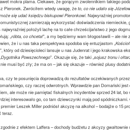
nawet mokra plama. Ciekawe, że gorącym zwolennikiem takiego poda
z Pieronek. Zwróciłem wtedy uwagę, że
to, co nie udało się Józefow
, może się udać księdzu biskupowi Pieronkowi
. Najwyraźniej promoto
 komunistycznej zamierzają wykorzystać doświadczenia niemieckie, 
 najwyraźniej położyli lachę na to całe chrześcijaństwo z jego dogma
łują: „
róbta, co chceta!
”, a my będziemy wam błogosławili – ale nie 
wien, że i u nas taka perspektywa spodoba się entuzjastom „
Kościoł
”, który od dziesięcioleci lansuje u nas Judenrat i jego krakowska e
„
Dygotnika Powszechnego
”. Okazuje się, że taki „
sojusz tronu i ołta
nie musi być zły; że ma on – jak się okazuje – również plusy dodatni
wa, czy te posunięcia doprowadzą do rezultatów oczekiwanych prze
Domańskiego, czy raczej odwrotnych. Wprawdzie pan Domański jest
iem, ale może nie pamiętać fiskalnych incydentów sprzed 24 lat, bo
rdziej interesowało go, co tam dziewczynki mają pod spódniczkami.
remier Leszek Miller podniósł akcyzę na alkohol – bodajże o 15 pro
 teraz.
– zgodnie z efektem Laffera – dochody budżetu z akcyzy gwałtownie 