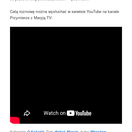
Całą rozmowę można wysłuchać w serwisie YouTube na kanale
Przymierze z Maryją TV:
Kategorie:
O Kościół
. Tagi:
diabeł
,
Maryja
. Autor:
Mirosław