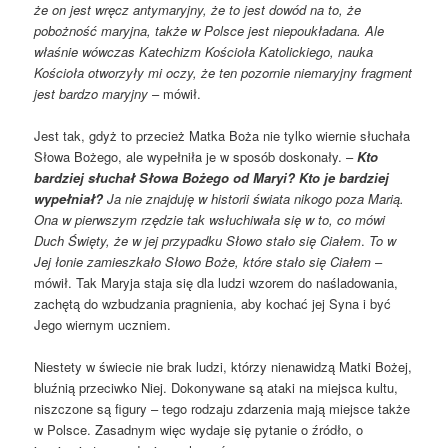
że on jest wręcz antymaryjny, że to jest dowód na to, że
pobożność maryjna, także w Polsce jest niepoukładana. Ale
właśnie wówczas Katechizm Kościoła Katolickiego, nauka
Kościoła otworzyły mi oczy, że ten pozornie niemaryjny fragment
jest bardzo maryjny
– mówił.
Jest tak, gdyż to przecież Matka Boża nie tylko wiernie słuchała
Słowa Bożego, ale wypełniła je w sposób doskonały. –
Kto
bardziej słuchał Słowa Bożego od Maryi? Kto je bardziej
wypełniał?
Ja nie znajduję w historii świata nikogo poza Marią.
Ona w pierwszym rzędzie tak wsłuchiwała się w to, co mówi
Duch Święty, że w jej przypadku Słowo stało się Ciałem
.
To w
Jej łonie zamieszkało Słowo Boże, które stało się Ciałem
–
mówił. Tak Maryja staja się dla ludzi wzorem do naśladowania,
zachętą do wzbudzania pragnienia, aby kochać jej Syna i być
Jego wiernym uczniem.
Niestety w świecie nie brak ludzi, którzy nienawidzą Matki Bożej,
bluźnią przeciwko Niej. Dokonywane są ataki na miejsca kultu,
niszczone są figury – tego rodzaju zdarzenia mają miejsce także
w Polsce. Zasadnym więc wydaje się pytanie o źródło, o