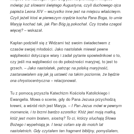
mówiąc już słowami świętego Augustyna, czyli duchowego ojca
papieża Leona XIV – wszystko inne jest na miejscu właściwym.
Czyli jeżeli ktoś w pierwszym rzędzie kocha Pana Boga, to umie
Maryję kochać tak, jak Pan Bóg ją pokochał. Czy trzeba czegoś
więcej?
– wskazał.
Kapłan podzielił się z Widzami też swoim świadectwem z
czasów swojej młodości. Jako nastolatek miewał pewne
wątpliwości dotyczące wiary i zadał pytanie spowiednikowi o to,
czy jeśli ma wątpliwości co do pobożności maryjnej, to jest to
grzech. –
Jako nastolatek, patrząc na polską maryjność,
zastanawiałem się jak ją ustawić na takim poziomie, że będzie
ona chrystocentryczna
– relacjonował.
Tu z pomocą przyszła Katechizm Kościoła Katolickiego i
Ewangelia. Mowa o scenie, gdy do Pana Jezusa przychodzą
krewni, a wśród nich jest Maryja. –
I Pan Jezus mówi w pewnym
momencie, i to brzmi bardzo szorstko: Któż jest moją matką,
któż jest moim bratem, siostrą? To ci, którzy słuchają Słowa
Bożego i wypełniają je. I teraz cofam się do moich lat
nastoletnich. Gdy czytałem ten fragment biblijny, pomyślałem,