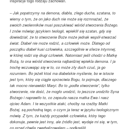
inspiracje togo rodzaju zachowań.
–
Jak popatrzymy na demona, diabła, złego ducha, szatana, to
wiemy o tym, że on jako duch nie może się rozmnażać, że
swoich zwolenników musi poszukiwać wśród stworzenia Bożego.
I znów mówiąc językiem teologii, wpieklił się szatan, gdy się
dowiedział, że to stworzenie Boże może jednak współ-stwarzać
świat. Diabeł nie może rodzić, a człowiek może. Dlatego od
początku diabeł kusi człowieka, szczególnie w sferze intymnej,
w której rodzi się drugi człowiek. Natomiast jeśli chodzi o Matkę
Bożą, to ona wśród stworzenia najbardziej wpiekla demona. I ja
trochę wczuwając się w to, co może zły duch czuć, ja go
rozumiem. Bo jeżeli ktoś ma diabelskie myślenie, bo w istocie
jest tym, który się ciągle sprzeciwia Bogu, to pojmuje, dlaczego
tak mocno nienawidzi Maryi. Bo to „podłe stworzenie”, tylko
stworzenie, nie dość, że mogło urodzić, to jeszcze urodziło Syna
Bożego i naprawiło to, co zepsuła nasza matka Ewa i nasz
ojciec Adam. I te wszystkie ataki, choćby na rzeźby Matki
Bożej, są pochodną tego, o czym ja teraz w języku teologicznym
mówię. Z tym, że każdy przypadek człowieka, który tego
dokonuje, pewnie jest inny, ale źródło jest, wydaje mi się, w tym,
co przed chwilą zwerbalizowałem
– podkreślił.