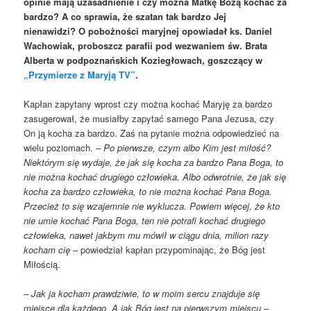
opinie mają uzasadnienie i czy można Matkę Bożą kochać za
bardzo? A co sprawia, że szatan tak bardzo Jej
nienawidzi? O pobożności maryjnej opowiadał ks. Daniel
Wachowiak, proboszcz parafii pod wezwaniem św. Brata
Alberta w podpoznańskich Koziegłowach, goszczący w
„Przymierze z Maryją TV”
.
Kapłan zapytany wprost czy można kochać Maryję za bardzo
zasugerował, że musiałby zapytać samego Pana Jezusa, czy
On ją kocha za bardzo. Zaś na pytanie można odpowiedzieć na
wielu poziomach. –
Po pierwsze, czym albo Kim jest miłość?
Niektórym się wydaje, że jak się kocha za bardzo Pana Boga, to
nie można kochać drugiego człowieka. Albo odwrotnie, że jak się
kocha za bardzo człowieka, to nie można kochać Pana Boga.
Przecież to się wzajemnie nie wyklucza. Powiem więcej, że kto
nie umie kochać Pana Boga, ten nie potrafi kochać drugiego
człowieka, nawet jakbym mu mówił w ciągu dnia, milion razy
kocham cię
– powiedział kapłan przypominając, że Bóg jest
Miłością.
–
Jak ja kocham prawdziwie, to w moim sercu znajduje się
miejsce dla każdego. A jak Bóg jest na pierwszym miejscu –