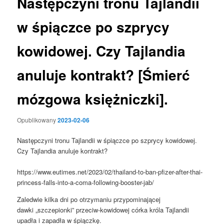
Następczyni tronu Tajlandii
w śpiączce po szprycy
kowidowej. Czy Tajlandia
anuluje kontrakt? [Śmierć
mózgowa księżniczki].
Opublikowany
2023-02-06
Następczyni tronu Tajlandii w śpiączce po szprycy kowidowej.
Czy Tajlandia anuluje kontrakt?
https://www.eutimes.net/2023/02/thailand-to-ban-pfizer-after-thai-
princess-falls-into-a-coma-following-booster-jab/
Zaledwie kilka dni po otrzymaniu przypominającej
dawki „szczepionki” przeciw-kowidowej córka króla Tajlandii
upadła i zapadła w śpiączkę.