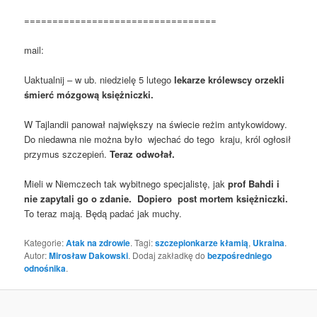
==================================
mail:
Uaktualnij – w ub. niedzielę 5 lutego
lekarze królewscy orzekli
śmierć mózgową księżniczki.
W Tajlandii panował największy na świecie reżim antykowidowy.
Do niedawna nie można było wjechać do tego kraju, król ogłosił
przymus szczepień.
Teraz odwołał.
Mieli w Niemczech tak wybitnego specjalistę, jak
prof Bahdi i
nie zapytali go o zdanie. Dopiero post mortem księżniczki.
To teraz mają. Będą padać jak muchy.
Kategorie:
Atak na zdrowie
. Tagi:
szczepionkarze kłamią
,
Ukraina
.
Autor:
Mirosław Dakowski
. Dodaj zakładkę do
bezpośredniego
odnośnika
.