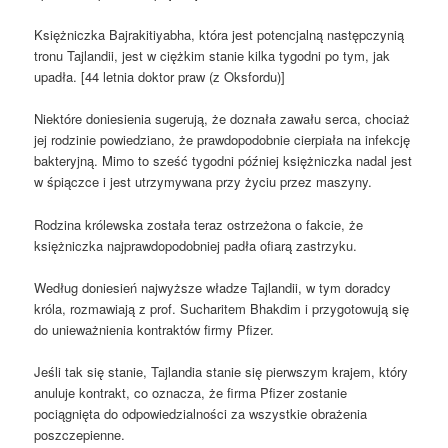
Księżniczka Bajrakitiyabha, która jest potencjalną następczynią
tronu Tajlandii, jest w ciężkim stanie kilka tygodni po tym, jak
upadła. [44 letnia doktor praw (z Oksfordu)]
Niektóre doniesienia sugerują, że doznała zawału serca, chociaż
jej rodzinie powiedziano, że prawdopodobnie cierpiała na infekcję
bakteryjną. Mimo to sześć tygodni później księżniczka nadal jest
w śpiączce i jest utrzymywana przy życiu przez maszyny.
Rodzina królewska została teraz ostrzeżona o fakcie, że
księżniczka najprawdopodobniej padła ofiarą zastrzyku.
Według doniesień najwyższe władze Tajlandii, w tym doradcy
króla, rozmawiają z prof. Sucharitem Bhakdim i przygotowują się
do unieważnienia kontraktów firmy Pfizer.
Jeśli tak się stanie, Tajlandia stanie się pierwszym krajem, który
anuluje kontrakt, co oznacza, że firma Pfizer zostanie
pociągnięta do odpowiedzialności za wszystkie obrażenia
poszczepienne.