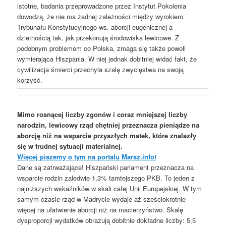
istotne, badania przeprowadzone przez Instytut Pokolenia
dowodzą, że nie ma żadnej zależności między wyrokiem
Trybunału Konstytucyjnego ws. aborcji eugenicznej a
dzietnością tak, jak przekonują środowiska lewicowe. Z
podobnym problemem co Polska, zmaga się także powoli
wymierająca Hiszpania. W niej jednak dobitniej widać fakt, że
cywilizacja śmierci przechyla szalę zwycięstwa na swoją
korzyść.
Mimo rosnącej liczby zgonów i coraz mniejszej liczby
narodzin, lewicowy rząd chętniej przeznacza pieniądze na
aborcję niż na wsparcie przyszłych matek, które znalazły
się w trudnej sytuacji materialnej.
Więcej piszemy o tym na portalu Marsz.info!
Dane są zatrważające! Hiszpański parlament przeznacza na
wsparcie rodzin zaledwie 1,3% tamtejszego PKB. To jeden z
najniższych wskaźników w skali całej Unii Europejskiej. W tym
samym czasie rząd w Madrycie wydaje aż sześciokrotnie
więcej na ułatwienie aborcji niż na macierzyństwo. Skalę
dysproporcji wydatków obrazują dobitnie dokładne liczby: 5,5