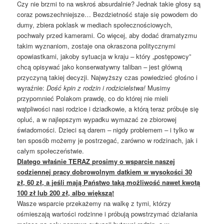
Czy nie brzmi to na wskroś absurdalnie? Jednak takie głosy są
coraz powszechniejsze… Bezdzietność staje się powodem do
dumy, zbiera poklask w mediach społecznościowych,
pochwały przed kamerami. Co więcej, aby dodać dramatyzmu
takim wyznaniom, zostaje ona okraszona politycznymi
opowiastkami, jakoby sytuacja w kraju
–
który „postępowcy”
chcą opisywać jako konserwatywny taliban
–
jest główną
przyczyną takiej decyzji. Najwyższy czas powiedzieć głośno i
wyraźnie:
Dość kpin z rodzin i rodzicielstwa!
Musimy
przypomnieć Polakom prawdę, co do której nie mieli
wątpliwości nasi rodzice i dziadkowie, a którą teraz próbuje się
opluć, a w najlepszym wypadku wymazać ze zbiorowej
świadomości. Dzieci są darem
–
nigdy problemem
–
i tylko w
ten sposób możemy je postrzegać, zarówno w rodzinach, jak i
całym społeczeństwie.
Dlatego właśnie TERAZ prosimy o wsparcie naszej
codziennej pracy dobrowolnym datkiem w wysokości 30
zł, 60 zł, a jeśli mają Państwo taką możliwość nawet kwotą
100 zł lub 200 zł, albo większą!
Wasze wsparcie przekażemy na walkę z tymi, którzy
ośmieszają wartości rodzinne i próbują powstrzymać działania