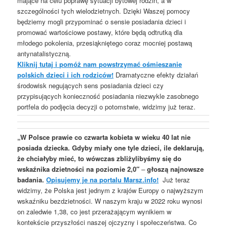
mające na celu poprawę sytuacji bytowej rodzin, a w
szczególności tych wielodzietnych. Dzięki Waszej pomocy
będziemy mogli przypominać o sensie posiadania dzieci i
promować wartościowe postawy, które będą odtrutką dla
młodego pokolenia, przesiąkniętego coraz mocniej postawą
antynatalistyczną.
Kliknij tutaj i pomóż nam powstrzymać ośmieszanie
polskich dzieci i ich rodziców!
Dramatyczne efekty działań
środowisk negujących sens posiadania dzieci czy
przypisujących konieczność posiadania niezwykle zasobnego
portfela do podjęcia decyzji o potomstwie, widzimy już teraz.
„
W Polsce prawie co czwarta kobieta w wieku 40 lat nie
posiada dziecka. Gdyby miały one tyle dzieci, ile deklarują,
że chciałyby mieć, to wówczas zbliżylibyśmy się do
wskaźnika dzietności na poziomie 2,0″
–
głoszą najnowsze
badania.
Opisujemy je na portalu Marsz.info!
Już teraz
widzimy, że Polska jest jednym z krajów Europy o najwyższym
wskaźniku bezdzietności. W naszym kraju w 2022 roku wynosi
on zaledwie 1,38, co jest przerażającym wynikiem w
kontekście przyszłości naszej ojczyzny i społeczeństwa. Co