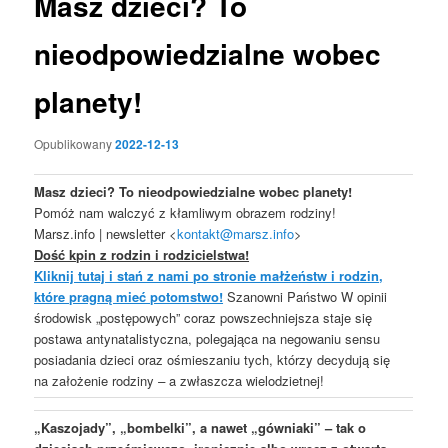
Masz dzieci? To
nieodpowiedzialne wobec
planety!
Opublikowany
2022-12-13
Masz dzieci? To nieodpowiedzialne wobec planety!
Pomóż nam walczyć z kłamliwym obrazem rodziny!
Marsz.info | newsletter <
kontakt@marsz.info
>
Dość kpin z rodzin i rodzicielstwa!
Kliknij tutaj i stań z nami po stronie małżeństw i rodzin,
które pragną mieć potomstwo!
Szanowni Państwo W opinii
środowisk „postępowych” coraz powszechniejsza staje się
postawa antynatalistyczna, polegająca na negowaniu sensu
posiadania dzieci oraz ośmieszaniu tych, którzy decydują się
na założenie rodziny
–
a zwłaszcza wielodzietnej!
„Kaszojady”, „bombelki”, a nawet „gówniaki” – tak o