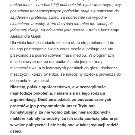
małżonkiem – tym bardziej) podobnie jak bycie wierzącym, czy
posiadanie konserwatywnych poglądów, staje się powodem do
szyderstw i pretensji. Dzieci są społecznie niewygodne,
niechciane, a osoby, które decydują się mieć ich więcej niż
jedno czy dwoje, są odbierane jako gorsze
–
trafnie konstatuje
Aleksandra Gajek.
Dla wielu ludzi posiadanie dziecka stało się problemem i do
takiego postrzegania świata coraz częściej próbuje nas się
przekonać za pośrednictwem mass mediów. W programach
śniadaniowych raz po raz podkreśla się jedynie trudy
macierzyństwa, a w lewicowych portalach do głosu dochodzą
mężczyźni, którzy twierdzą, że narodziny dziecka prowadzą do
odebrania im wolności.
Niestety, polskie społeczeństwo, a w szczególności
najmłodsze pokolenia, nabiera się na tego rodzaju
argumentację. Dość powiedzieć, że podczas czarnych
protestów (po przypomnieniu przez Trybunał
Konstytucyjny, że nie wolno zabijać nienarodzonych)
niektóre kobiety twierdziły, że ich ciała posłużą jako oręż
w walce politycznej i nie będą one w takiej sytuacji rodzić
dzieci.