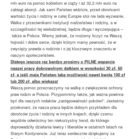
mln euro na pomoc kobietom w ciąży i aż 32,2 mln euro na
zabiegi aborcji. Jak sami Państwo widzicie, przed obrońcami
wartości życia i rodziny w całej Europie stoi nie lada wyzwanie.
Walka z przeciwnikami instytucji małżeństwa i rodziny, a w
szczególności tej wielodzietnej, będzie długa i wyczerpująca
–
także w Polsce. Wiemy jednak, że możemy liczyć na Waszą
hojność i dobre serce, dzięki którym mamy pewność, że w
zwycięży prawda o rodzinie i o jej kluczowym znaczeniu w
naszym społeczeństwie.
Dlatego jeszcze raz bardzo prosimy o PILNE wsparcie
naszej pracy dobrowolnym datkiem w wysokości 30 zł, 60
zł, a jeśli mają Państwo taką możliwość nawet kwotą 100 zł
lub 200 zł, albo większą!
Waszą pomoc przeznaczymy na walkę o zwiększenie ochrony
praw rodzin w Polsce. Przypomnimy także, jak ważna powinna
być dla naszych rodaków „zastępowalność pokoleń”. Jesteśmy
przekonani, że nasza praca będzie dobrym przykładem dla
obrońców życia i rodziny w innych krajach, dzięki czemu
wspólnie odwrócimy ten niekorzystny trend, do którego
doprowadziły działania lewicy i liberałów w ostatnich latach na
Starym Kontynencie. Już teraz serdecznie dziękujemy za