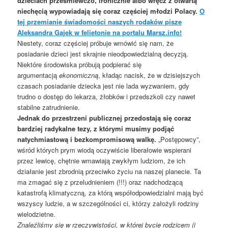
dzieciach prześmiewczo, ironicznie albo wręcz z otwartą
niechęcią wypowiadają się coraz częściej młodzi Polacy.
O
tej przemianie świadomości naszych rodaków pisze
Aleksandra Gajek w felietonie na portalu Marsz.info!
Niestety, coraz częściej próbuje wmówić się nam, że
posiadanie dzieci jest skrajnie nieodpowiedzialną decyzją.
Niektóre środowiska próbują podpierać się
argumentacją
ekonomiczną
, kładąc nacisk, że w dzisiejszych
czasach posiadanie dziecka jest nie lada wyzwaniem, gdy
trudno o dostęp do lekarza, żłobków i przedszkoli czy nawet
stabilne zatrudnienie.
Jednak do przestrzeni publicznej przedostają się coraz
bardziej radykalne tezy, z którymi musimy podjąć
natychmiastową i bezkompromisową walkę.
„Postępowcy”,
wśród których prym wiodą oczywiście liberałowie wspierani
przez lewicę, chętnie wmawiają zwykłym ludziom, że ich
działanie jest zbrodnią przeciwko życiu na naszej planecie. Ta
ma zmagać się z przeludnieniem (!!!) oraz nadchodzącą
katastrofą klimatyczną, za którą współodpowiedzialni mają być
wszyscy ludzie, a w szczególności ci, którzy założyli rodziny
wielodzietne.
Znaleźliśmy się w rzeczywistości, w której bycie rodzicem (i