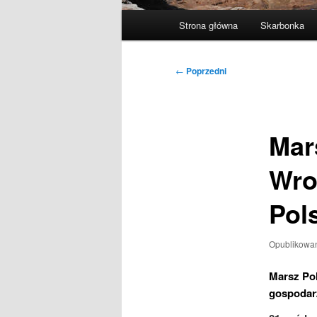
Główne
Strona główna
Skarbonka
menu
Nawigacja
←
Poprzedni
wpisu
Mar
Wro
Pol
Opublikowa
Marsz Po
gospodar