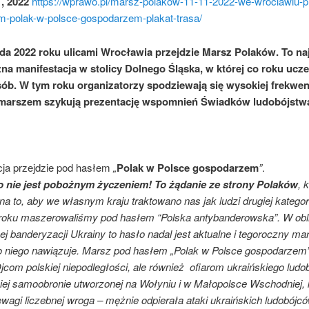
, 2022
https://wprawo.pl/marsz-polakow-11-11-2022-we-wroclawiu-pr
m-polak-w-polsce-gospodarzem-plakat-trasa/
ada 2022 roku ulicami Wrocławia przejdzie Marsz Polaków. To na
zna manifestacja w stolicy Dolnego Śląska, w której co roku ucz
sób. W tym roku organizatorzy spodziewają się wysokiej frekwenc
marszem szykują prezentację wspomnień Świadków ludobójstw
cja przejdzie pod hasłem
„
Polak w Polsce gospodarzem
”
.
o nie jest pobożnym życzeniem! To żądanie ze strony Polaków
, 
na to, aby we własnym kraju traktowano nas jak ludzi drugiej kategor
roku maszerowaliśmy pod hasłem “Polska antybanderowska”. W obl
ej banderyzacji Ukrainy to hasło nadal jest aktualne i tegoroczny ma
o niego nawiązuje. Marsz pod hasłem „Polak w Polsce gospodarzem
Ojcom polskiej niepodległości, ale również ofiarom ukraińskiego ludo
kiej samoobronie utworzonej na Wołyniu i w Małopolsce Wschodniej, 
agi liczebnej wroga – mężnie odpierała ataki ukraińskich ludobójc