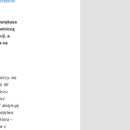
zejdzie-
jwiększa
estniczą
ji, a
a na
którzy nie
ii. W
iczu
rsz
” dedykuję
bójstwa
która –
ów z