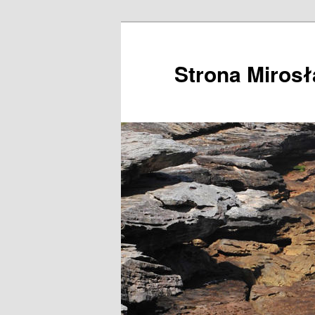
Przeskocz
do
tekstu
Strona Miros