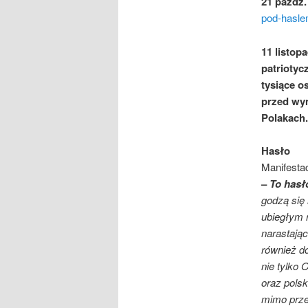
21
paź
dz.
pod-hasle
11 listop
patriotyc
tysiące o
przed wy
Polakach.
Hasło
Manifesta
–
To hasł
godzą się 
ubiegłym 
narastając
również d
nie tylko 
oraz pols
mimo przew