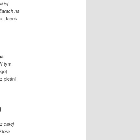
kiej
iarach na
u, Jacek
na
 W tym
ego)
z pieśni
j
z całej
która