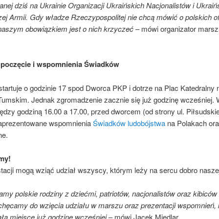
anej dziś na Ukrainie Organizacji Ukraińskich Nacjonalistów i Ukraińs
ej Armii. Gdy władze Rzeczypospolitej nie chcą mówić o polskich of
naszym obowiązkiem jest o nich krzyczeć
– mówi organizator marsz
ozpoczęcie i wspomnienia Świadków
tartuje o godzinie 17 spod Dworca PKP i dotrze na Plac Katedralny 
Tumskim. Jednak zgromadzenie zacznie się już godzinę wcześniej.
ędzy godziną 16.00 a 17.00, przed dworcem (od strony ul. Piłsudski
zaprezentowane wspomnienia
Świadków ludobójstwa
na Polakach ora
ne.
my!
tacji mogą wziąć udział wszyscy, którym leży na sercu dobro nasze
my polskie rodziny z dziećmi, patriotów, nacjonalistów oraz kibiców 
achęcamy do wzięcia udziału w marszu oraz prezentacji wspomnień, 
ła miejsce już godzinę wcześniej
– mówi Jacek Międlar.