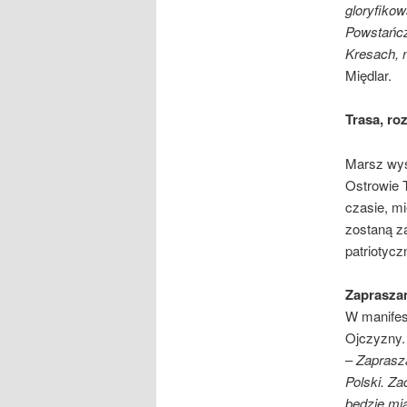
gloryfikow
Powstańcz
Kresach, 
Międlar.
Trasa, r
Marsz wys
Ostrowie 
czasie, mi
zostaną 
patriotycz
Zaprasza
W manifes
Ojczyzny.
–
Zaprasza
Polski. Z
będzie mia