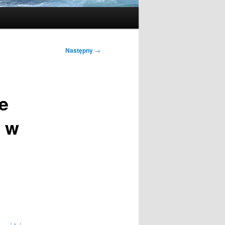
Następny
→
e
 w