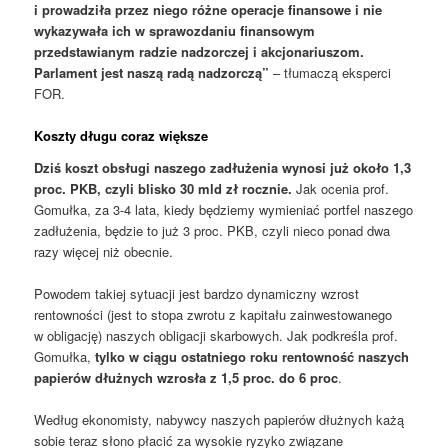
i prowadziła przez niego różne operacje finansowe i nie
wykazywała ich w sprawozdaniu finansowym
przedstawianym radzie nadzorczej i akcjonariuszom.
Parlament jest naszą radą nadzorczą”
– tłumaczą eksperci
FOR.
Koszty długu coraz większe
Dziś koszt obsługi naszego zadłużenia wynosi już około 1,3
proc. PKB, czyli blisko 30 mld zł rocznie.
Jak ocenia prof.
Gomułka, za 3-4 lata, kiedy będziemy wymieniać portfel naszego
zadłużenia, będzie to już 3 proc. PKB, czyli nieco ponad dwa
razy więcej niż obecnie.
Powodem takiej sytuacji jest bardzo dynamiczny wzrost
rentowności (jest to stopa zwrotu z kapitału zainwestowanego
w obligację) naszych obligacji skarbowych. Jak podkreśla prof.
Gomułka,
tylko w ciągu ostatniego roku rentowność naszych
papierów dłużnych wzrosła z 1,5 proc. do 6 proc
.
Według ekonomisty, nabywcy naszych papierów dłużnych każą
sobie teraz słono płacić za wysokie ryzyko związane