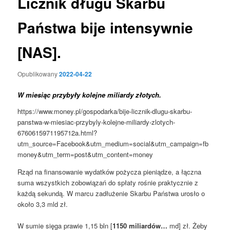
Licznik długu Skarbu
Państwa bije intensywnie
[NAS].
Opublikowany
2022-04-22
W miesiąc przybyły kolejne miliardy złotych.
https://www.money.pl/gospodarka/bije-licznik-dlugu-skarbu-
panstwa-w-miesiac-przybyly-kolejne-miliardy-zlotych-
6760615971195712a.html?
utm_source=Facebook&utm_medium=social&utm_campaign=fb
money&utm_term=post&utm_content=money
Rząd na finansowanie wydatków pożycza pieniądze, a łączna
suma wszystkich zobowiązań do spłaty rośnie praktycznie z
każdą sekundą. W marcu zadłużenie Skarbu Państwa urosło o
około 3,3 mld zł.
W sumie sięga prawie 1,15 bln [
1150 miliardów…
md] zł. Żeby