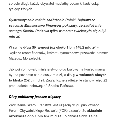
spłacić długi, każdy obywatel musiałby oddać kilkadziesiąt
tysięcy złotych.
Systematycznie rośnie zadłużenie Polski. Najnowsze
szacunki Ministerstwa Finansów pokazały, że zadłużenie
samego Skarbu Państwa tylko w marcu
zwiększyło się o 3,3
mld zł
.
W sumie
dług SP wynosi już około 1 bln 148,2 mld zł
–
wylicza resort finansów, któremu tymczasowo przewodzi premier
Mateusz Morawiecki.
Jak poinformowało ministerstwo, dług krajowy na koniec marca
był na poziomie około 895,7 mld zł, a
dług w walutach obcych
to blisko 252,5 mld zł
. Zagraniczne zadłużenie stanowi więc 22
proc. całości zobowiązań Skarbu Państwa.
Dług publiczny jeszcze większy
Zadłużenie Skarbu Państwa jest częścią długu publicznego.
Forum Obywatelskiego Rozwoju (FOR) szacuje, że
aktualnie
przekracza ono 1 bln 464 mld zł.
To oznaczałoby, że
na