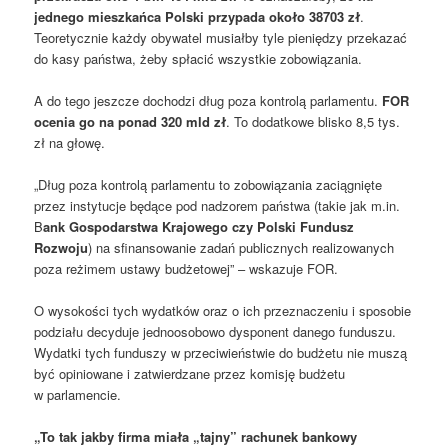
jednego mieszkańca Polski przypada około 38703 zł
.
Teoretycznie każdy obywatel musiałby tyle pieniędzy przekazać
do kasy państwa, żeby spłacić wszystkie zobowiązania.
A do tego jeszcze dochodzi dług poza kontrolą parlamentu.
FOR
ocenia go na ponad 320 mld zł
. To dodatkowe blisko 8,5 tys.
zł na głowę.
„Dług poza kontrolą parlamentu to zobowiązania zaciągnięte
przez instytucje będące pod nadzorem państwa (takie jak m.in.
B
ank Gospodarstwa Krajowego czy Polski Fundusz
Rozwoju
) na sfinansowanie zadań publicznych realizowanych
poza reżimem ustawy budżetowej” – wskazuje FOR.
O wysokości tych wydatków oraz o ich przeznaczeniu i sposobie
podziału decyduje jednoosobowo dysponent danego funduszu.
Wydatki tych funduszy w przeciwieństwie do budżetu nie muszą
być opiniowane i zatwierdzane przez komisję budżetu
w parlamencie.
„To tak jakby firma miała „tajny” rachunek bankowy