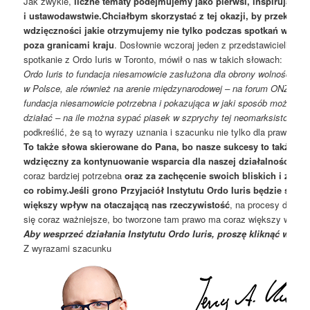
Jak zwykle,
liczne tematy podejmujemy jako pierwsi, inspirując zm
i ustawodawstwie.Chciałbym skorzystać z tej okazji, by przekazać
wdzięczności jakie otrzymujemy nie tylko podczas spotkań w Pol
poza granicami kraju
. Dosłownie wczoraj jeden z przedstawicieli Polo
spotkanie z Ordo Iuris w Toronto, mówił o nas w takich słowach:
Ordo Iuris to fundacja niesamowicie zasłużona dla obrony wolności, dla 
w Polsce, ale również na arenie międzynarodowej – na forum ONZ, na for
fundacja niesamowicie potrzebna i pokazująca w jaki sposób można je
działać – na ile można sypać piasek w szprychy tej neomarksistowskiej
podkreślić, że są to wyrazy uznania i szacunku nie tylko dla prawników
To także słowa skierowane do Pana, bo nasze sukcesy to także P
wdzięczny za kontynuowanie wsparcia dla naszej działalności
, kt
coraz bardziej potrzebna
oraz za zachęcenie swoich bliskich i znaj
co robimy.Jeśli grono Przyjaciół Instytutu Ordo Iuris będzie sys
większy wpływ na otaczającą nas rzeczywistość
, na procesy dziejow
się coraz ważniejsze, bo tworzone tam prawo ma coraz większy wpływ
Aby wesprzeć działania Instytutu Ordo Iuris, proszę kliknąć w pon
Z wyrazami szacunku