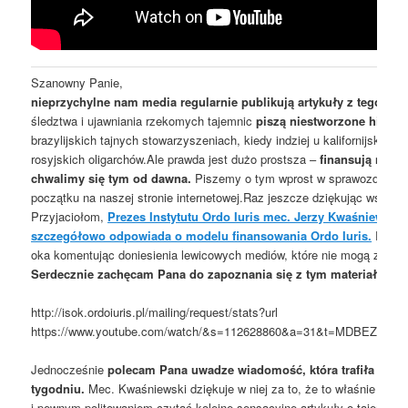
Szanowny Panie,
nieprzychylne nam media regularnie publikują artykuły z tego typ
śledztwa i ujawniania rzekomych tajemnic
piszą niestworzone histor
brazylijskich tajnych stowarzyszeniach, kiedy indziej u kalifornijskich
rosyjskich oligarchów.Ale prawda jest dużo prostsza –
finansują nas w
chwalimy się tym od dawna.
Piszemy o tym wprost w sprawozdaniac
początku na naszej stronie internetowej.Raz jeszcze dziękując wszy
Przyjaciołom,
Prezes Instytutu Ordo Iuris mec. Jerzy Kwaśniewski 
szczegółowo odpowiada o modelu finansowania Ordo Iuris.
Rzecz
oka komentując doniesienia lewicowych mediów, które nie mogą znieś
Serdecznie zachęcam Pana do zapoznania się z tym materiałem.
http://isok.ordoiuris.pl/mailing/request/stats?url
https://www.youtube.com/watch/&s=112628860&a=31&t=MDBEZk
Jednocześnie
polecam Pana uwadze wiadomość, która trafiła na P
tygodniu.
Mec. Kwaśniewski dziękuje w niej za to, że to właśnie dzi
i pewnym politowaniem czytać kolejne sensacyjne artykuły o tajemnic