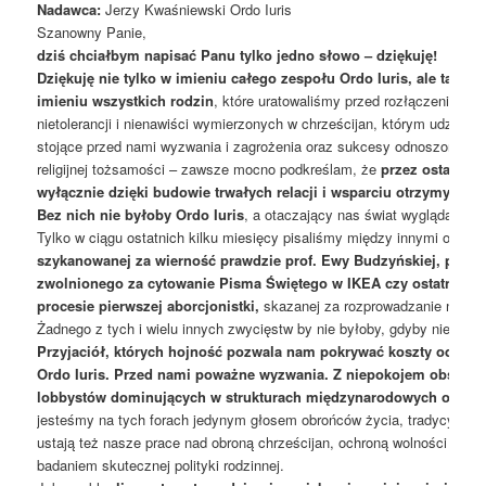
Nadawca:
Jerzy Kwaśniewski Ordo Iuris
Szanowny Panie,
dziś chciałbym napisać Panu tylko jedno słowo – dziękuję!
Dziękuję nie tylko w imieniu całego zespołu Ordo Iuris, ale także
imieniu wszystkich rodzin
, które uratowaliśmy przed rozłączeniem or
nietolerancji i nienawiści wymierzonych w chrześcijan, którym udzieli
stojące przed nami wyzwania i zagrożenia oraz sukcesy odnoszone w ob
religijnej tożsamości – zawsze mocno podkreślam, że
przez ostatnie 
wyłącznie dzięki budowie trwałych relacji i wsparciu otrzymywan
Bez nich nie byłoby Ordo Iuris
, a otaczający nas świat wyglądałby i
Tylko w ciągu ostatnich kilku miesięcy pisaliśmy między innymi o
osta
szykanowanej za wierność prawdzie prof. Ewy Budzyńskiej, przy
zwolnionego za cytowanie Pisma Świętego w IKEA czy ostatnim
procesie pierwszej aborcjonistki,
skazanej za rozprowadzanie nielega
Żadnego z tych i wielu innych zwycięstw by nie byłoby, gdyby nie wspa
Przyjaciół, których hojność pozwala nam pokrywać koszty odnosz
Ordo Iuris. Przed nami poważne wyzwania. Z niepokojem obserwuj
lobbystów dominujących w strukturach międzynarodowych organi
jesteśmy na tych forach jedynym głosem obrońców życia, tradycyjnie
ustają też nasze prace nad obroną chrześcijan, ochroną wolności słow
badaniem skutecznej polityki rodzinnej.