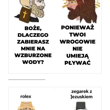
———————————–