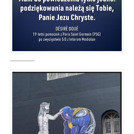
——————-