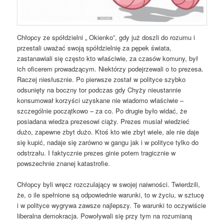
Chłopcy ze spółdzielni „ Okienko”, gdy już doszli do rozumu i
przestali uważać swoją spółdzielnię za pępek świata,
zastanawiali się często kto właściwie, za czasów komuny, był
ich oficerem prowadzącym. Niektórzy podejrzewali o to prezesa.
Raczej niesłusznie. Po pierwsze został w polityce szybko
odsunięty na boczny tor podczas gdy Chyży nieustannie
konsumował korzyści uzyskane nie wiadomo właściwie –
szczególnie początkowo – za co. Po drugie było widać, że
posiadana wiedza prezesowi ciąży. Prezes musiał wiedzieć
dużo, zapewne zbyt dużo. Ktoś kto wie zbyt wiele, ale nie daje
się kupić, nadaje się zarówno w gangu jak i w polityce tylko do
odstrzału. I faktycznie prezes ginie potem tragicznie w
powszechnie znanej katastrofie.
Chłopcy byli wręcz rozczulający w swojej naiwności. Twierdzili,
że, o ile spełnione są odpowiednie warunki, to w życiu, w sztucę
i w polityce wygrywa zawsze najlepszy. Te warunki to oczywiście
liberalna demokracja. Powoływali się przy tym na rozumianą