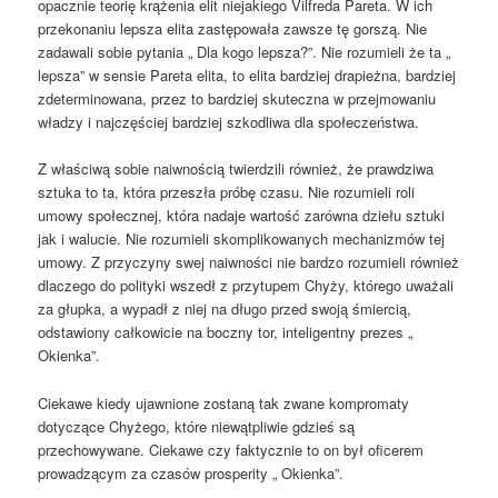
opacznie teorię krążenia elit niejakiego Vilfreda Pareta. W ich
przekonaniu lepsza elita zastępowała zawsze tę gorszą. Nie
zadawali sobie pytania „ Dla kogo lepsza?”. Nie rozumieli że ta „
lepsza” w sensie Pareta elita, to elita bardziej drapieżna, bardziej
zdeterminowana, przez to bardziej skuteczna w przejmowaniu
władzy i najczęściej bardziej szkodliwa dla społeczeństwa.
Z właściwą sobie naiwnością twierdzili również, że prawdziwa
sztuka to ta, która przeszła próbę czasu. Nie rozumieli roli
umowy społecznej, która nadaje wartość zarówna dziełu sztuki
jak i walucie. Nie rozumieli skomplikowanych mechanizmów tej
umowy. Z przyczyny swej naiwności nie bardzo rozumieli również
dlaczego do polityki wszedł z przytupem Chyży, którego uważali
za głupka, a wypadł z niej na długo przed swoją śmiercią,
odstawiony całkowicie na boczny tor, inteligentny prezes „
Okienka”.
Ciekawe kiedy ujawnione zostaną tak zwane kompromaty
dotyczące Chyżego, które niewątpliwie gdzieś są
przechowywane. Ciekawe czy faktycznie to on był oficerem
prowadzącym za czasów prosperity „ Okienka”.