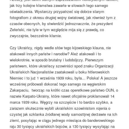
jak trzy kolejne kłamstwa zawarte w słowach tego samego
oświadczenia. Wystarczy przypatrzeć się dobrze starym
fotografiom z okresu drugiej wojny światowej, jak również tym z
czasów obecnych, by stwierdzić jednoznacznie, że prezydent
Zełeński, nie tyle w tym względzie mija się z prawdą, co
zwyczajnie, bezczelnie kłamie.
Czy Ukraińcy, nigdy wedle słów tego kijowskiego klauna, nie
atakowali innych państw i narodów? Ależ atakowali i to
wielokrotnie, w sposób brutalny i ludobójczy. Pierwszym
państwem, które ukraińscy szowiniści spod znaku Organizacji
Ukraińskich Nacjonalistów zaatakowali u boku hitlerowskich
Niemiec i to już 1 września 1939 roku, była… Polska! A jeszcze
wcześniej próbowali dokonać tego samego na węgierskim
Zakarpaciu, tworząc na krótki czas operetkowe państwo OUN, o
nazwie Karpato-Ukrainy, które nawet oficjalnie proklamowali 14
marca 1939 roku. Węgrzy na szczęście i to bardzo szybko, a
zarazem skutecznie wybili ukraińskim szowinistom rojenia o
czystej jak szklanka źródlanej wody samostijnej derżawie na ich
ziemi, posyłając w ciągu jednego miesiąca do banderowskiego
raju 30 tysięcy ukraińskich bojców, a 130 tysięcy wysyłając na