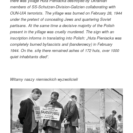
there was yillage Huta Pieniacka destroyed by Ukrainian
members of SS-Schutzen-Division-Galizien collaborating with
OUN-UIA terrorists. The yillage was burned on February 28, 1944
under the pretext of concealing Jews and ąuartering Soviet
partisans. At the same time a decisive majority of the Polish
present in the yillage was cruelly murdered. The sign with an
inscription informs in translating into Polish: „Huta Pieniacka was
completely burned byfascists and (banderowcy) in February
1944. On the. siłę there remained ashes of 172 huts, over 1000
quiet inhabitants died”.
Witamy naszy niemieckich wyzwolicieli