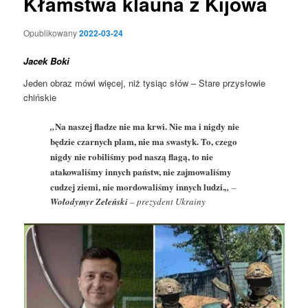
Kłamstwa klauna z Kijowa
Opublikowany
2022-03-24
Jacek Boki
Jeden obraz mówi więcej, niż tysiąc słów – Stare przysłowie
chińskie
Na naszej fladze nie ma krwi. Nie ma i nigdy nie
„
będzie czarnych plam, nie ma swastyk. To, czego
nigdy nie robiliśmy pod naszą flagą, to nie
atakowaliśmy innych państw, nie zajmowaliśmy
cudzej ziemi, nie mordowaliśmy innych ludzi.
„
–
Wołodymyr Zełeński
– prezydent Ukrainy