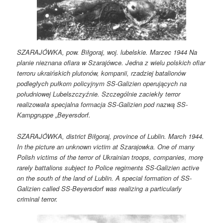
SZARAJÓWKA, pow. Biłgoraj, woj. lubelskie. Marzec 1944 Na
planie nieznana ofiara w Szarajówce. Jedna z wielu polskich ofiar
terroru ukraińskich plutonów, kompanii, rzadziej batalionów
podległych pułkom policyjnym SS-Galizien operujących na
południowej Lubelszczyźnie. Szczególnie zaciekły terror
realizowała specjalna formacja SS-Galizien pod nazwą SS-
Kampgruppe „Beyersdorf.
SZARAJÓWKA, district Biłgoraj, province of Lublin. March 1944.
In the picture an unknown victim at Szarajowka. One of many
Polish victims of the terror of Ukrainian troops, companies, morę
rarely battalions subject to Police regiments SS-Galizien active
on the south of the land of Lublin. A special formation of SS-
Galizien called SS-Beyersdorf was realizing a particularly
criminal terror.