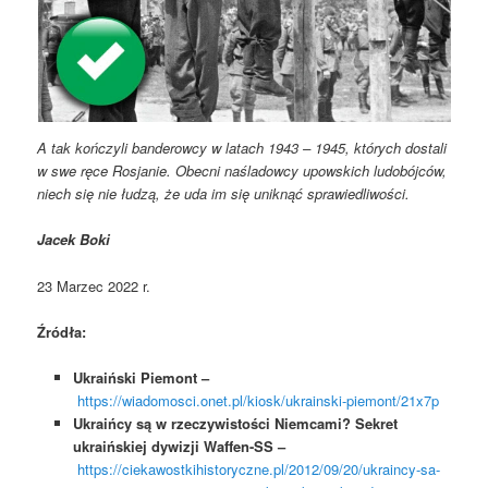
A tak kończyli banderowcy w latach 1943 – 1945, których dostali
w swe ręce Rosjanie. Obecni naśladowcy upowskich ludobójców,
niech się nie łudzą, że uda im się uniknąć sprawiedliwości.
Jacek Boki
23 Marzec 2022 r.
Źródła:
Ukraiński Piemont –
https://wiadomosci.onet.pl/kiosk/ukrainski-piemont/21x7p
Ukraińcy są w rzeczywistości Niemcami? Sekret
ukraińskiej dywizji Waffen-SS –
https://ciekawostkihistoryczne.pl/2012/09/20/ukraincy-sa-