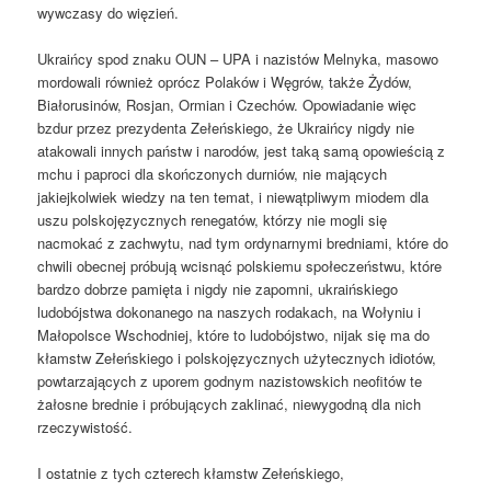
wywczasy do więzień.
Ukraińcy spod znaku OUN – UPA i nazistów Melnyka, masowo
mordowali również oprócz Polaków i Węgrów, także Żydów,
Białorusinów, Rosjan, Ormian i Czechów. Opowiadanie więc
bzdur przez prezydenta Zełeńskiego, że Ukraińcy nigdy nie
atakowali innych państw i narodów, jest taką samą opowieścią z
mchu i paproci dla skończonych durniów, nie mających
jakiejkolwiek wiedzy na ten temat, i niewątpliwym miodem dla
uszu polskojęzycznych renegatów, którzy nie mogli się
nacmokać z zachwytu, nad tym ordynarnymi bredniami, które do
chwili obecnej próbują wcisnąć polskiemu społeczeństwu, które
bardzo dobrze pamięta i nigdy nie zapomni, ukraińskiego
ludobójstwa dokonanego na naszych rodakach, na Wołyniu i
Małopolsce Wschodniej, które to ludobójstwo, nijak się ma do
kłamstw Zełeńskiego i polskojęzycznych użytecznych idiotów,
powtarzających z uporem godnym nazistowskich neofitów te
żałosne brednie i próbujących zaklinać, niewygodną dla nich
rzeczywistość.
I ostatnie z tych czterech kłamstw Zełeńskiego,