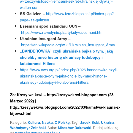
w-rzeczywistosci-niemcami-sekret-ukrainskiej-dywizji-
waffen-ss/
SS Galizien –
http://www.ivrozbiorpolski.pl/index.php?
page=ss-galizien
Esesmani spod sztandaru OUN –
https://www.nawolyniu.pl/artykuly/esesmani.htm
Ukrainian Insurgent Army –
https://en.wikipedia.org/wiki/Ukrainian_Insurgent_Army
„BANDERÓWKA” czyli ukraińska bajka o tym, jaką
chcieliby mieć historię ukraińscy ludobójcy i
kolaboranci Hitlera
https://www.owp.org.pl/index.php/1026-banderowka-czyli-
ukrainska-bajka-o-tym-jaka-chcieliby-miec-historie-
ukrainscy-ludobojcy-i-kolaboranci-hitlera
Za: Kresy we krwi – http://kresywekrwi.blogspot.com (23
Marzec 2022) |
http://kresywekrwi.blogspot.com/2022/03/kamstwa-klauna-z-
kijowa.html
Kategorie:
Kultura
,
Nauka
,
O Polskę
. Tagi:
Jacek Boki
,
Ukraina
,
Wołodymyr Zełeński
. Autor:
Mirosław Dakowski
. Dodaj zakładkę
do
bezpośredniego odnośnika
.