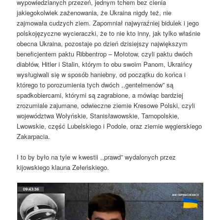
wypowiedzianych przezeń, jednym tchem bez cienia
jakiegokolwiek zażenowania, że Ukraina nigdy też, nie
zajmowała cudzych ziem. Zapomniał najwyraźniej bidulek i jego
polskojęzyczne wycieraczki, że to nie kto inny, jak tylko właśnie
obecna Ukraina, pozostaje po dzień dzisiejszy największym
beneficjentem paktu Ribbentrop – Mołotow, czyli paktu dwóch
diabłów, Hitler i Stalin, którym to obu swoim Panom, Ukraińcy
wysługiwali się w sposób haniebny, od początku do końca i
którego to porozumienia tych dwóch ,,gentelmenów” są
spadkobiercami, którymi są zagrabione, a mówiąc bardziej
zrozumiale zajumane, odwieczne ziemie Kresowe Polski, czyli
województwa Wołyńskie, Stanisławowskie, Tarnopolskie,
Lwowskie, część Lubelskiego i Podole, oraz ziemie węgierskiego
Zakarpacia.
I to by było na tyle w kwestii ,,prawd” wydalonych przez
kijowskiego klauna Zełeńskiego.