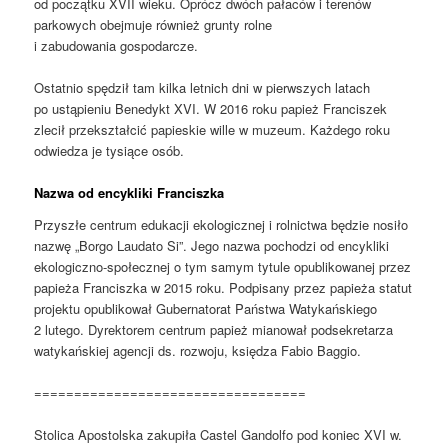
od początku XVII wieku. Oprócz dwóch pałaców i terenów
parkowych obejmuje również grunty rolne
i zabudowania gospodarcze.
Ostatnio spędził tam kilka letnich dni w pierwszych latach
po ustąpieniu Benedykt XVI. W 2016 roku papież Franciszek
zlecił przekształcić papieskie wille w muzeum. Każdego roku
odwiedza je tysiące osób.
Nazwa od encykliki Franciszka
Przyszłe centrum edukacji ekologicznej i rolnictwa będzie nosiło
nazwę „Borgo Laudato Si”. Jego nazwa pochodzi od encykliki
ekologiczno-społecznej o tym samym tytule opublikowanej przez
papieża Franciszka w 2015 roku. Podpisany przez papieża statut
projektu opublikował Gubernatorat Państwa Watykańskiego
2 lutego. Dyrektorem centrum papież mianował podsekretarza
watykańskiej agencji ds. rozwoju, księdza Fabio Baggio.
==================================
Stolica Apostolska zakupiła Castel Gandolfo pod koniec XVI w.